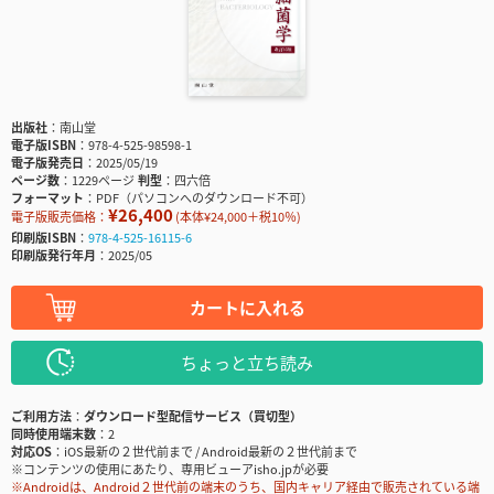
出版社
南山堂
電子版ISBN
978-4-525-98598-1
電子版発売日
2025/05/19
ページ数
1229ページ
判型
四六倍
フォーマット
PDF（パソコンへのダウンロード不可）
¥26,400
電子版販売価格：
(本体¥24,000＋税10％)
印刷版ISBN
978-4-525-16115-6
印刷版発行年月
2025/05
カートに入れる
ちょっと立ち読み
ご利用方法
ダウンロード型配信サービス（買切型）
同時使用端末数
2
対応OS
iOS最新の２世代前まで / Android最新の２世代前まで
※コンテンツの使用にあたり、専用ビューアisho.jpが必要
※Androidは、Android２世代前の端末のうち、国内キャリア経由で販売されている端