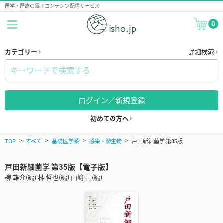
医学・医療の電子コンテンツ配信サービス
0
カテゴリー
詳細検索
ログイン／新規登録
初めての方へ
TOP
すべて
基礎医学系
感染・微生物
戸田新細菌学 第35版
戸田新細菌学 第35版【電子版】
柳 雄介(編) 林 哲也(編) 山﨑 晶(編)