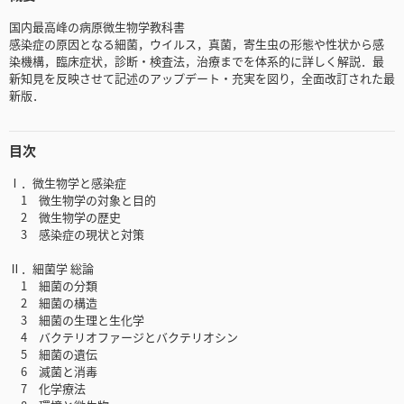
国内最高峰の病原微生物学教科書
感染症の原因となる細菌，ウイルス，真菌，寄生虫の形態や性状から感
染機構，臨床症状，診断・検査法，治療までを体系的に詳しく解説．最
新知見を反映させて記述のアップデート・充実を図り，全面改訂された最
新版．
目次
Ⅰ．微生物学と感染症
1 微生物学の対象と目的
2 微生物学の歴史
3 感染症の現状と対策
Ⅱ．細菌学 総論
1 細菌の分類
2 細菌の構造
3 細菌の生理と生化学
4 バクテリオファージとバクテリオシン
5 細菌の遺伝
6 滅菌と消毒
7 化学療法