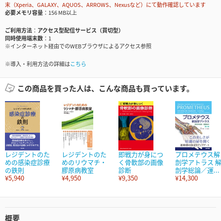
末（Xperia、GALAXY、AQUOS、ARROWS、Nexusなど）にて動作確認しています
必要メモリ容量
156 MB以上
ご利用方法
アクセス型配信サービス（買切型）
同時使用端末数
1
※インターネット経由でのWEBブラウザによるアクセス参照
※導入・利用方法の詳細は
こちら
この商品を買った人は、こんな商品も買っています。
レジデントのた
レジデントのた
即戦力が身につ
プロメテウス解
めの感染症診療
めのリウマチ・
く骨軟部の画像
剖学アトラス 
の鉄則
膠原病教室
診断
剖学総論／運...
¥5,940
¥4,950
¥9,350
¥14,300
概要