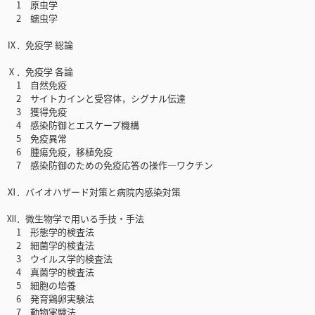
1 原虫学
2 蠕虫学
Ⅸ．免疫学 総論
Ⅹ．免疫学 各論
1 自然免疫
2 サイトカインと受容体，シグナル伝達
3 獲得免疫
4 感染防御とエスケープ機構
5 免疫異常
6 腫瘍免疫，移植免疫
7 感染防御のための免疫応答の操作―ワクチン
Ⅺ．バイオハザード対策と病院内感染対策
Ⅻ．微生物学で用いる手技・手法
1 形態学的検査法
2 細菌学的検査法
3 ウイルス学的検査法
4 真菌学的検査法
5 細胞の培養
6 発育鶏卵実験法
7 動物実験法