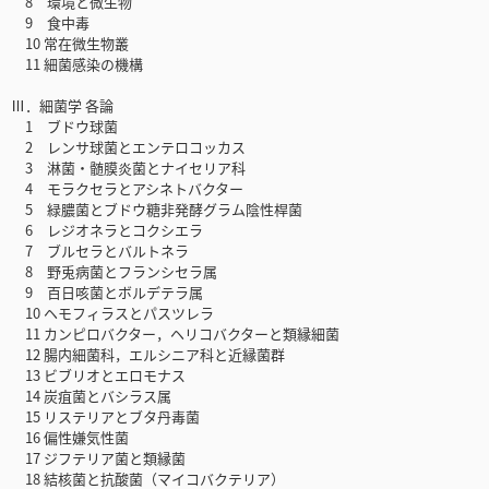
8 環境と微生物
9 食中毒
10 常在微生物叢
11 細菌感染の機構
Ⅲ．細菌学 各論
1 ブドウ球菌
2 レンサ球菌とエンテロコッカス
3 淋菌・髄膜炎菌とナイセリア科
4 モラクセラとアシネトバクター
5 緑膿菌とブドウ糖非発酵グラム陰性桿菌
6 レジオネラとコクシエラ
7 ブルセラとバルトネラ
8 野兎病菌とフランシセラ属
9 百日咳菌とボルデテラ属
10 ヘモフィラスとパスツレラ
11 カンピロバクター，ヘリコバクターと類縁細菌
12 腸内細菌科，エルシニア科と近縁菌群
13 ビブリオとエロモナス
14 炭疽菌とバシラス属
15 リステリアとブタ丹毒菌
16 偏性嫌気性菌
17 ジフテリア菌と類縁菌
18 結核菌と抗酸菌（マイコバクテリア）