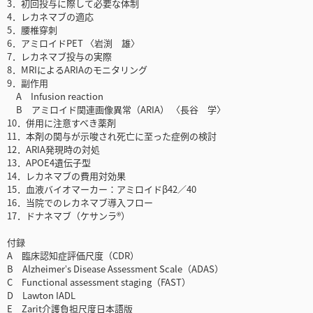
3．初回投与に際して必要な体制
4．レカネマブの適応
5．腰椎穿刺
6．アミロイドPET 〈岩渕 雄〉
7．レカネマブ投与の実際
8．MRIによるARIAのモニタリング
9．副作用
A Infusion reaction
B アミロイド関連画像異常（ARIA） 〈長谷 学〉
10．併用に注意すべき薬剤
11．本剤の関与が示唆され死亡に至った症例の検討
12．ARIA発現時の対処
13．APOE4遺伝子型
14．レカネマブの費用対効果
15．血液バイオマーカー：アミロイドβ42／40
16．当院でのレカネマブ導入フロー
17．ドナネマブ（ケサンラ®）
付録
A 臨床認知症評価尺度（CDR）
B Alzheimerʼs Disease Assessment Scale（ADAS）
C Functional assessment staging（FAST）
D Lawton IADL
E Zarit介護負担尺度日本語版