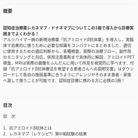
概要
認知症治療薬レカネマブ・ドナネマブについてこの1冊で導入から診療実
践までよくわかる！
アルツハイマー病の新規治療薬「抗アミロイドβ抗体薬」を導入し，実臨
床で効果的に使うために必要な知識をコンパクトにまとめました．適切
に使用するための適応判断から，各種検査，実際の治療フロー，副作用
のモニタリングと対応，併用注意薬剤まで具体的に解説．アミロイドPET
検査，MRIは実際の画像をふんだんに用いて所見を視覚的に学べます．付
録「抗アミロイドβ抗体療法を希望する患者さんへの説明文書」はダウン
ロードして各自の施設基準に合うようにアレンジやそのまま患者・家族
へ渡して使うことが可能です．認知症診療に携わる方に必携の1冊！
目次
目 次
1．抗アミロイドβ抗体とは
2．レカネマブ（レケンビ®）第III相試験の結果