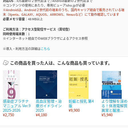
対応OS
iOS最新の２世代前まで / Android最新の２世代前まで
※コンテンツの使用にあたり、専用ビューアisho.jpが必要
※Androidは、Android２世代前の端末のうち、国内キャリア経由で販売されている端
末（Xperia、GALAXY、AQUOS、ARROWS、Nexusなど）にて動作確認しています
必要メモリ容量
48 MB以上
ご利用方法
アクセス型配信サービス（買切型）
同時使用端末数
1
※インターネット経由でのWEBブラウザによるアクセス参照
※導入・利用方法の詳細は
こちら
この商品を買った人は、こんな商品も買っています。
感染症プラチナ
高血圧管理・治
妊娠と授乳 第4
より理解を深め
マニュアル Ver.9
療ガイドライン
版
る！体液電解質
2025-2026
2025
¥9,900
異常と輸液...
¥2,750
¥4,180
¥5,940