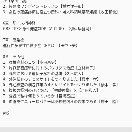
か【柴田 護】
2．片頭痛ワンポイントレッスン【橋本洋一郎】
3．女性の頭痛診療に役立つ産科・婦人科領域基礎知識【牧田和也】
6章 筋／末梢神経
GBS-TRFと急性発症CIDP（A-CIDP）【伊佐早健司】
7章 感染症
進行性多巣性白質脳症（PML）【田中正美】
8章 その他
1．腰椎穿刺のコツ【多田昌史】
2．片側顔面痙攣に対するボツリヌス治療【立林恭子】
3．臨床における遺伝子解析の基礎【久米広大】
4．外注検査のまとめサイトをつくりました【綾木 孝】
5．外注検査の梱包作業のまとめサイトをつくりました【綾木 孝】
6．複視の鑑別のひとつに，「輻輳痙攣」を【月田和人】
7．査読で私は何をみているか【目崎高広】
8．血管炎性ニューロパチーは脳神経内科の疾患である【神田 隆】
索引