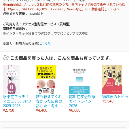
※Androidは、Android２世代前の端末のうち、国内キャリア経由で販売されている端
末（Xperia、GALAXY、AQUOS、ARROWS、Nexusなど）にて動作確認しています
必要メモリ容量
16 MB以上
ご利用方法
アクセス型配信サービス（買切型）
同時使用端末数
1
※インターネット経由でのWEBブラウザによるアクセス参照
※導入・利用方法の詳細は
こちら
この商品を買った人は、こんな商品も買っています。
感染症プラチナ
誰も教えてくれ
認知症疾患診療
循環器のトビラ
マニュアル Ver.9
なかった皮疹の
ガイドライン
¥5,940
2025-2026
診かた・考え...
2026
¥2,750
¥4,400
¥6,600