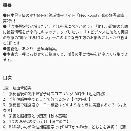
概要
●日本最大級の脳神経内科領域情報サイト「Medixpost」発の好評書籍
第2弾！
●「治療選択肢が増えたが，どれを選ぶべきか迷う」「忙しい診療の合間
に最新情報を効率的にキャッチアップしたい」「エビデンスに加えて実際
の診療の“勘所”も知りたい」─このような先生方のお悩みにしっかり答え
る1冊です
●書籍化にあたり，全項再編集。
●本書第一弾とあわせてご覧頂くと，斯界の重要情報を効率よく収集でき
ます。
目次
1章 脳血管障害
1．脳梗塞後の嚥下障害予測スコアリングの紹介【池之内初】
2．若年性脳梗塞でどこまで調べるか？【池之内初】
3．脳梗塞で経食道心エコー検査はどのようなときに実施するか？【村上
泰隆】
4．栄養と脳梗塞との関連【秋本高義】
5．4つのDOACの使い分け【蒲生直希】
6．BAD疑いの超急性期脳梗塞ではDAPTかrt-PAか，どちらを選択？【蒲