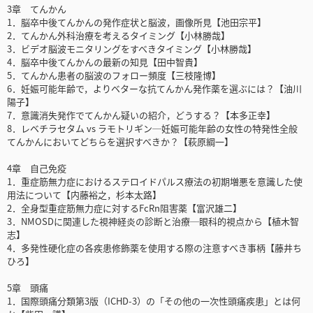
3章 てんかん
1．脳卒中後てんかんの発作症状と脳波，画像所見【池田宗平】
2．てんかん外科治療を考えるタイミング【小林勝哉】
3．ビデオ脳波モニタリングをすべきタイミング【小林勝哉】
4．脳卒中後てんかんの最新の知見【田中智貴】
5．てんかん患者の脳波のフォロー頻度【三枝隆博】
6．妊娠可能年齢で，よりベターな抗てんかん発作薬を選ぶには？【油川
陽子】
7．意識消失発作でてんかん疑いの紹介，どうする？【本多正幸】
8．レベチラセタム vs ラモトリギン─妊娠可能年齢の女性の特発性全般
てんかんにおいてどちらを選択すべきか？【萩原綱一】
4章 自己免疫
1．重症筋無力症におけるステロイドパルス療法の初期増悪を意識した使
用法について【内藤裕之，杉本太路】
2．全身型重症筋無力症に対するFcRn阻害薬【富沢雄二】
3．NMOSDに関連した視神経炎の診断と治療─眼科的視点から【植木智
志】
4．多発性硬化症の各疾患修飾薬を使用する際の注意すべき事柄【藤井ち
ひろ】
5章 頭痛
1．国際頭痛分類第3版（ICHD-3）の「その他の一次性頭痛疾患」とは何