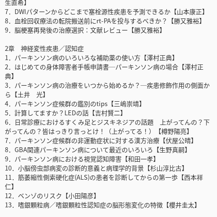
生直希】
7．DWIパターンからどこまで塞栓源性疾患を予測できるか【山本康正】
8．血栓回収療法の転院搬送前にrt-PAを投与するべきか？【勝又雅裕】
9．脳梗塞再発後の治療選択：文献レビュー【勝又雅裕】
2章 神経変性疾患／認知症
1．パーキンソン病のいろいろな補助薬の使い方【澤村正典】
2．はじめての身体障害者手帳申請書─パーキンソン病の場合【澤村正
典】
3．パーキンソン病の治療をいつから始めるか？─疾患修飾作用の側面か
ら【土井 光】
4．パーキンソン症候群の鑑別のtips【三嶋崇靖】
5．計算してますか？LEDの話【吉村賢二】
6．日常診療におけるすくみ足とジスキネジアの話題 上がってんの？下
がってんの？皆はっきり言っとけ！（上がってる！）【樽野陽亮】
7．パーキンソン症候群の非運動症状に対する漢方治療【伏屋公晴】
8．GBA関連パーキンソン病について最近のいろいろ【生野真嗣】
9．パーキンソン病における視覚認知障害【和田一孝】
10．小脳傍虫部病変の診断的意義と病理学的背景【杉山淳比古】
11．筋萎縮性側索硬化症(ALS)の患者を診断してからの第一歩【西本祥
仁】
12．ベンゾのリスク【小田陽彦】
13．嗜銀顆粒病／嗜銀顆粒性認知症の脳形態変化の特徴【櫻井圭太】