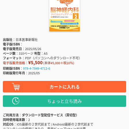
出版社
日本医事新報社
電子版ISBN
電子版発売日
2025/05/26
ページ数
310ページ
判型
A5
フォーマット
PDF（パソコンへのダウンロード不可）
¥5,500
電子版販売価格：
(本体¥5,000＋税10％)
印刷版ISBN
978-4-7849-4712-6
印刷版発行年月
2025/05
カートに入れる
ちょっと立ち読み
ご利用方法
ダウンロード型配信サービス（買切型）
同時使用端末数
2
対応OS
iOS最新の２世代前まで / Android最新の２世代前まで
※コンテンツの使用にあたり、専用ビューアisho.jpが必要