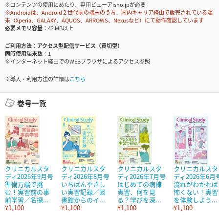
※コンテンツの使用にあたり、専用ビューアisho.jpが必要
※Androidは、Android２世代前の端末のうち、国内キャリア経由で販売されている端
末（Xperia、GALAXY、AQUOS、ARROWS、Nexusなど）にて動作確認しています
必要メモリ容量
42 MB以上
ご利用方法
アクセス型配信サービス（買切型）
同時使用端末数
1
※インターネット経由でのWEBブラウザによるアクセス参照
※導入・利用方法の詳細は
こちら
巻号一覧
クリニカルスタ
クリニカルスタ
クリニカルスタ
クリニカルスタ
ディ2026年9月号
ディ2026年8月号
ディ2026年7月号
ディ2026年6月
準備万端で挑
いちばんやさし
はじめての病棟
流れがわかれば
む！実習前の事
い実習記録／図
実習、何を見
怖くない！実習
前学習／名探...
書館からのイ...
る？学びを深...
を体験しよう...
¥1,100
¥1,100
¥1,100
¥1,100