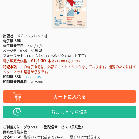
出版社
メヂカルフレンド社
電子版ISBN
電子版発売日
2025/06/10
ページ数
82ページ
判型
B5
フォーマット
PDF（パソコンへのダウンロード不可）
¥1,100
電子版販売価格：
(本体¥1,000＋税10％)
特記事項
この電子版では，外部のサイトとリンクをしております。閲覧のためにはイ
ンターネット環境が必要です。
印刷版ISSN
0388-5585
印刷版発行年月
2025/06
カートに入れる
ちょっと立ち読み
ご利用方法
ダウンロード型配信サービス（買切型）
同時使用端末数
3
対応OS
iOS最新の２世代前まで / Android最新の２世代前まで