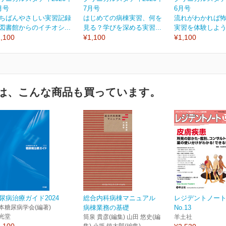
月号
7月号
6月号
ちばんやさしい実習記録
はじめての病棟実習、何を
流れがわかれば
図書館からのイチオシ...
見る？学びを深める実習...
実習を体験しよう／
,100
¥1,100
¥1,100
は、こんな商品も買っています。
尿病治療ガイド2024
総合内科病棟マニュアル
レジデントノート V
本糖尿病学会(編著)
病棟業務の基礎
No.13
光堂
筒泉 貴彦(編集) 山田 悠史(編
羊土社