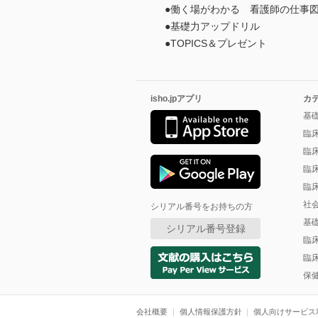
●働く場がわかる 看護師の仕事
●基礎力アップドリル
●TOPICS＆プレゼント
isho.jpアプリ
カ
基
臨
臨
臨
臨
社
シリアル番号をお持ちの方
基
シリアル番号登録
臨
臨
保
会社概要
個人情報保護方針
個人向けサービス