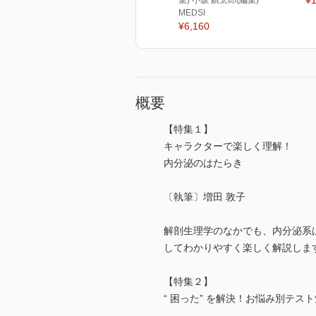
¥1
集) 小坂 鎮太郎(編集)
MEDSI
¥6,160
概要
【特集１】
キャラクターで楽しく理解！
内分泌のはたらき
〔執筆〕増田 敦子
解剖生理学のなかでも、内分泌系
してわかりやすく楽しく解説しま
【特集２】
“ 困った” を解決！お悩み別テス