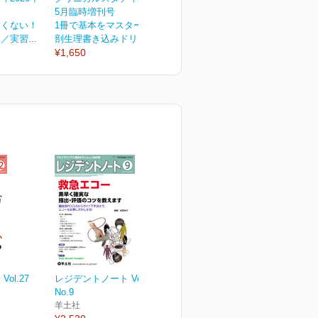
5月臨時増刊号
5月号
4
怖くない！
1冊で基本をマスター！解
東大卒勉強法デザイナーみ
実習...
剖生理書き込みドリル（...
おりんが教える 看護学...
は
¥1,650
¥1,100
¥
ol.27
レジデントノート Vol.27
No.9
羊土社