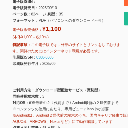
電子版ISBN
電子版発売日
2025/09/10
ページ数
82ページ
判型
B5
フォーマット
PDF（パソコンへのダウンロード不可）
¥1,100
電子版販売価格：
(本体¥1,000＋税10％)
特記事項
この電子版では，外部のサイトとリンクをしておりま
す。閲覧のためにはインターネット環境が必要です。
印刷版ISSN
0388-5585
印刷版発行年月
2025/09
ご利用方法
ダウンロード型配信サービス（買切型）
同時使用端末数
3
対応OS
iOS最新の２世代前まで / Android最新の２世代前まで
※コンテンツの使用にあたり、専用ビューアisho.jpが必要
※Androidは、Android２世代前の端末のうち、国内キャリア経由で販
AQUOS、ARROWS、Nexusなど）にて動作確認しています
必要メモリ容量
48 MB以上