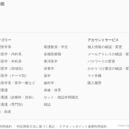
図鑑
テゴリー
アカウントサービス
礎医学系
看護教員・学生
個人情報の確認・変更
床医学・内科系
各種医療職
メールアドレスの確認・変
床医学・外科系
東洋医学
パスワードの変更
床医学（領域別）
栄養学
かかりつけ書店の確認・変
床医学（テーマ別）
薬学
マイ本棚
会医学系・医学一般など
歯科学
購入履歴
礎看護
保健・体育
床看護（診療科・技術）
セット・雑誌年間購読
床看護（専門別）
雑誌
健・助産
Copyri
利用規約
特定商取引法に基づく表記
ケアネットポイント連携利用規約