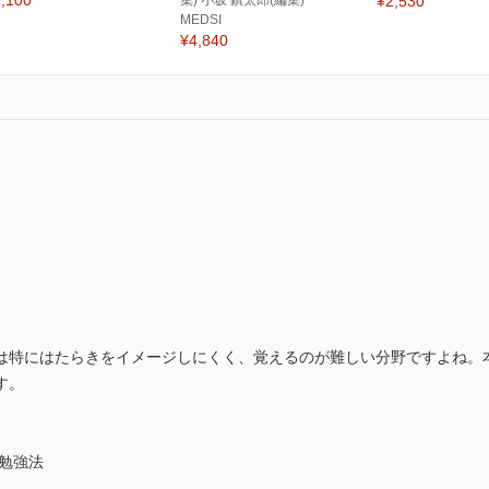
,100
集) 小坂 鎮太郎(編集)
¥2,530
MEDSI
¥4,840
は特にはたらきをイメージしにくく、覚えるのが難しい分野ですよね。
す。
ト勉強法