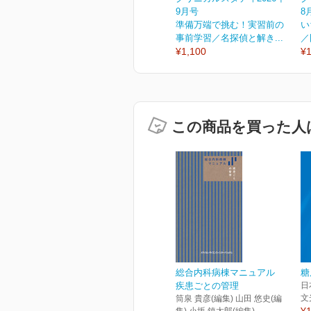
9月号
8
準備万端で挑む！実習前の
い
事前学習／名探偵と解き...
／
¥1,100
¥1
この商品を買った人
総合内科病棟マニュアル
糖
疾患ごとの管理
日
文
筒泉 貴彦(編集) 山田 悠史(編