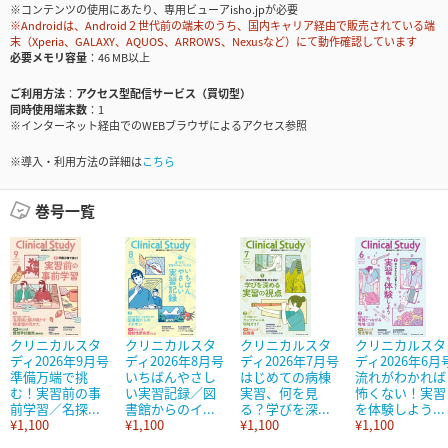
※コンテンツの使用にあたり、専用ビューアisho.jpが必要
※Androidは、Android２世代前の端末のうち、国内キャリア経由で販売されている端
末（Xperia、GALAXY、AQUOS、ARROWS、Nexusなど）にて動作確認しています
必要メモリ容量
46 MB以上
ご利用方法
アクセス型配信サービス（買切型）
同時使用端末数
1
※インターネット経由でのWEBブラウザによるアクセス参照
※導入・利用方法の詳細は
こちら
巻号一覧
クリニカルスタ
クリニカルスタ
クリニカルスタ
クリニカルスタ
ディ2026年9月号
ディ2026年8月号
ディ2026年7月号
ディ2026年6月
準備万端で挑
いちばんやさし
はじめての病棟
流れがわかれば
む！実習前の事
い実習記録／図
実習、何を見
怖くない！実習
前学習／名探...
書館からのイ...
る？学びを深...
を体験しよう...
¥1,100
¥1,100
¥1,100
¥1,100