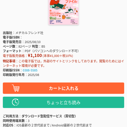
出版社
メヂカルフレンド社
電子版ISBN
電子版発売日
2025/08/10
ページ数
82ページ
判型
B5
フォーマット
PDF（パソコンへのダウンロード不可）
¥1,100
電子版販売価格：
(本体¥1,000＋税10％)
特記事項
この電子版では，外部のサイトとリンクをしております。閲覧のためにはイ
ンターネット環境が必要です。
印刷版ISSN
0388-5585
印刷版発行年月
2025/08
カートに入れる
ちょっと立ち読み
ご利用方法
ダウンロード型配信サービス（買切型）
同時使用端末数
3
対応OS
iOS最新の２世代前まで / Android最新の２世代前まで