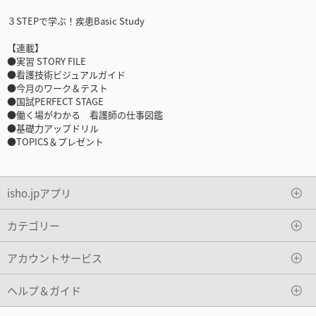
３STEPで学ぶ！疾患Basic Study
【連載】
●実習 STORY FILE
●看護技術ビジュアルガイド
●今月のワーク＆テスト
●国試PERFECT STAGE
●働く場がわかる 看護師の仕事図鑑
●基礎力アップドリル
●TOPICS＆プレゼント
isho.jpアプリ
カテゴリー
アカウントサービス
ヘルプ＆ガイド