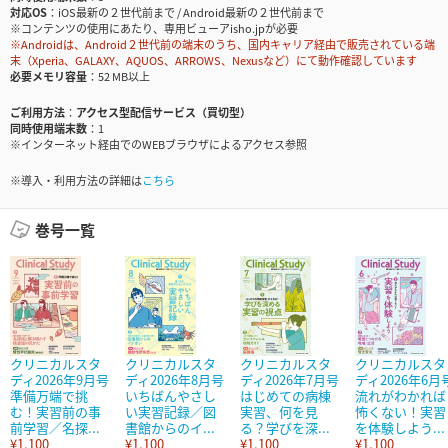
対応OS
iOS最新の２世代前まで / Android最新の２世代前まで
※コンテンツの使用にあたり、専用ビューアisho.jpが必要
※Androidは、Android２世代前の端末のうち、国内キャリア経由で販売されている端
末（Xperia、GALAXY、AQUOS、ARROWS、Nexusなど）にて動作確認しています
必要メモリ容量
52 MB以上
ご利用方法
アクセス型配信サービス（買切型）
同時使用端末数
1
※インターネット経由でのWEBブラウザによるアクセス参照
※導入・利用方法の詳細は
こちら
巻号一覧
クリニカルスタ
クリニカルスタ
クリニカルスタ
クリニカルスタ
ディ2026年9月号
ディ2026年8月号
ディ2026年7月号
ディ2026年6月
準備万端で挑
いちばんやさし
はじめての病棟
流れがわかれば
む！実習前の事
い実習記録／図
実習、何を見
怖くない！実習
前学習／名探...
書館からのイ...
る？学びを深...
を体験しよう...
¥1,100
¥1,100
¥1,100
¥1,100