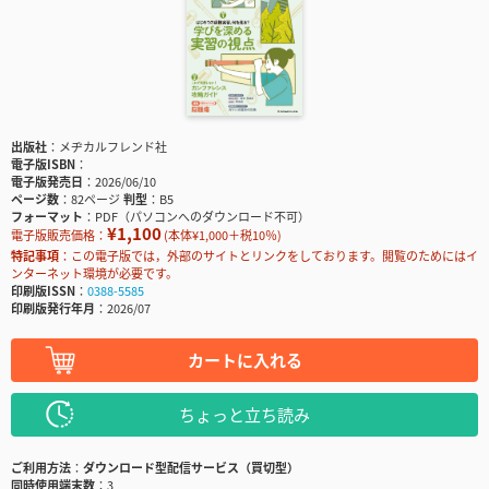
出版社
メヂカルフレンド社
電子版ISBN
電子版発売日
2026/06/10
ページ数
82ページ
判型
B5
フォーマット
PDF（パソコンへのダウンロード不可）
¥1,100
電子版販売価格：
(本体¥1,000＋税10％)
特記事項
この電子版では，外部のサイトとリンクをしております。閲覧のためにはイ
ンターネット環境が必要です。
印刷版ISSN
0388-5585
印刷版発行年月
2026/07
カートに入れる
ちょっと立ち読み
ご利用方法
ダウンロード型配信サービス（買切型）
同時使用端末数
3