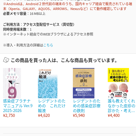
※Androidは、Android２世代前の端末のうち、国内キャリア経由で販売されている端
末（Xperia、GALAXY、AQUOS、ARROWS、Nexusなど）にて動作確認しています
必要メモリ容量
16 MB以上
ご利用方法
アクセス型配信サービス（買切型）
同時使用端末数
1
※インターネット経由でのWEBブラウザによるアクセス参照
※導入・利用方法の詳細は
こちら
この商品を買った人は、こんな商品も買っています。
感染症プラチナ
レジデントのた
レジデントのた
誰も教えてくれ
マニュアル Ver.9
めの これだけ
めの感染症診療
なかった皮疹の
2025-2026
輸液
の鉄則
診かた・考え...
¥2,750
¥4,620
¥5,940
¥4,400