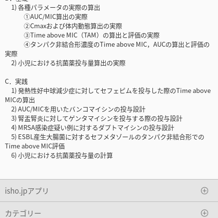
1) 各種パラメータの実際の算出
①AUC/MIC算出の実際
②Cmaxおよび体内動態算出の実際
③Time above MIC（TAM）の算出と評価の実際
④タンパク非結合形濃度のTime above MIC，AUCの算出と評価の
実際
2) 小児における抗菌薬投与量算出の実際
C．実践
1) 発熱性好中球減少症に対してセフェピムを投与した際のTime above
MICの算出
2) AUC/MICを用いたバンコマイシンの投与設計
3) 腎盂腎炎に対してゲンタマイシンを投与する際の投与設計
4) MRSA感染症疑い例に対するダプトマイシンの投与設計
5) ESBL産生大腸菌に対するセフメタゾールのタンパク非結合形での
Time above MIC評価
6) 小児における抗菌薬投与量の計算
isho.jpアプリ
カテゴリー