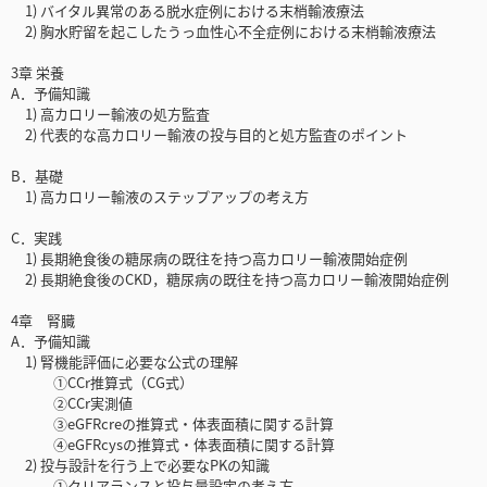
1) バイタル異常のある脱水症例における末梢輸液療法
2) 胸水貯留を起こしたうっ血性心不全症例における末梢輸液療法
3章 栄養
A．予備知識
1) 高カロリー輸液の処方監査
2) 代表的な高カロリー輸液の投与目的と処方監査のポイント
B．基礎
1) 高カロリー輸液のステップアップの考え方
C．実践
1) 長期絶食後の糖尿病の既往を持つ高カロリー輸液開始症例
2) 長期絶食後のCKD，糖尿病の既往を持つ高カロリー輸液開始症例
4章 腎臓
A．予備知識
1) 腎機能評価に必要な公式の理解
①CCr推算式（CG式）
②CCr実測値
③eGFRcreの推算式・体表面積に関する計算
④eGFRcysの推算式・体表面積に関する計算
2) 投与設計を行う上で必要なPKの知識
①クリアランスと投与量設定の考え方