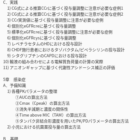
C．実践
1) CG式による推算CCrに基づく投与量調整に注意が必要な症例1
2) CG式による推算CCrに基づく投与量調整に注意が必要な症例2
3) CCr実測値に基づく投与量調整に注意が必要な症例
4) 個別化eGFRcreに基づく投与量調整
5) 標準化eGFRcreに基づく投与量調整に注意が必要な症例
6) 個別化eGFRcysに基づく投与量調整
7) レベチラセタムのHDにおける投与設計
8) CHDF施行患者におけるタゾバクタム/ピペラシリンの投与設計
9) シタグリプチンのCAPDにおける投与設計
10) 輸液の組み合わせによる電解質負荷量の計算の実際
11) アニオンギャップに基づく代謝性アシドーシス補正の評価
5章 感染症
A．予備知識
1) 各種PKパラメータの整理
①AUCの算出方法
②Cmax（Cpeak）の算出方法
③消失半減期と濃度の関係性
④Time above MIC（TAM）の算出方法
⑤タンパク非結合形濃度を用いたPK/PDパラメータの算出方法
2) 小児における抗菌薬投与量の算出方法
B．基礎