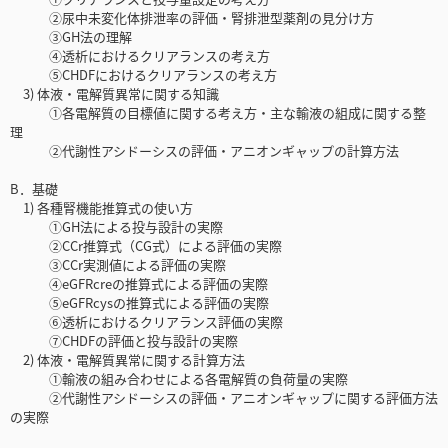
②尿中未変化体排泄率の評価・腎排泄型薬剤の見分け方
③GH法の理解
④透析におけるクリアランスの考え方
⑤CHDFにおけるクリアランスの考え方
3) 体液・電解質異常に関する知識
①各電解質の目標値に関する考え方・主な輸液の組成に関する整
理
②代謝性アシドーシスの評価・アニオンギャップの計算方法
B．基礎
1) 各種腎機能推算式の使い方
①GH法による投与設計の実際
②CCr推算式（CG式）による評価の実際
③CCr実測値による評価の実際
④eGFRcreの推算式による評価の実際
⑤eGFRcysの推算式による評価の実際
⑥透析におけるクリアランス評価の実際
⑦CHDFの評価と投与設計の実際
2) 体液・電解質異常に関する計算方法
①輸液の組み合わせによる各電解質の負荷量の実際
②代謝性アシドーシスの評価・アニオンギャップに関する評価方法
の実際