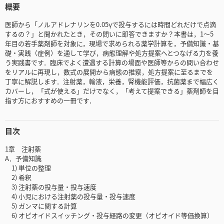
概要
医師から「ノルアドレナリンを0.05γで投与するには時間どれだけで点滴
するの？」と聞かれたとき，その問いに即答できますか？本書は，1～5
年目の若手薬剤師を対象に，現場で求められる薬学計算を，予備知識・基
礎・実践（症例）を通して学び，病態理解や処方提案へとつなげる力を養
う実践書です．臨床でよく遭遇する計算の場面や医師等からの問い合わせ
をリアルに再現し，数式の展開から病態の推察，処方提案に至るまでを
丁寧に解説します．注射薬，輸液，栄養，腎機能評価，抗菌薬まで幅広く
カバーし，「式が使える」だけでなく，「考えて提案できる」薬剤師を目
指す方におすすめの一冊です．
目次
1章 注射薬
A．予備知識
1) 単位の整理
2) 希釈
3) 注射薬の投与量・投与速度
4) 小児における注射薬の投与量・投与速度
5) ガンマに関する計算
6) オピオイドスイッチング・投与経路の変更（オピオイド等価換算）