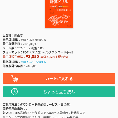
出版社
南山堂
電子版ISBN
978-4-525-98602-5
電子版発売日
2025/06/17
ページ数
262ページ
判型
B5
フォーマット
PDF（パソコンへのダウンロード不可）
¥3,850
電子版販売価格：
(本体¥3,500＋税10％)
印刷版ISBN
978-4-525-77901-6
印刷版発行年月
2025/06
カートに入れる
ちょっと立ち読み
ご利用方法
ダウンロード型配信サービス（買切型）
同時使用端末数
2
対応OS
iOS最新の２世代前まで / Android最新の２世代前まで
※コンテンツの使用にあたり、専用ビューアisho.jpが必要