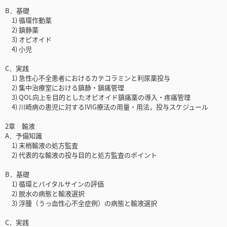
B．基礎
1) 循環作動薬
2) 鎮静薬
3) オピオイド
4) 小児
C．実践
1) 急性心不全患者におけるカテコラミンと利尿薬投与
2) 集中治療室における鎮静・鎮痛管理
3) QOL向上を目的としたオピオイド鎮痛薬の導入・疼痛管理
4) 川崎病の患児に対するIVIG療法の用量・用法，投与スケジュール
2章 輸液
A．予備知識
1) 末梢輸液の処方監査
2) 代表的な輸液の投与目的と処方監査のポイント
B．基礎
1) 循環とバイタルサインの評価
2) 脱水の病態と輸液選択
3) 浮腫（うっ血性心不全症例）の病態と輸液選択
C．実践