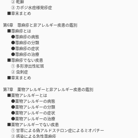
② 乾癬
③ カポジ水痘様発疹症
■章末まとめ
第6章 蕁麻疹と非アレルギー疾患の鑑別
■蕁麻疹とは
●蕁麻疹の病態
●蕁麻疹の分類
●蕁麻疹の症状
●蕁麻疹の治療
■蕁麻疹でない疾患
① 多形滲出性紅斑
② 虫刺症
■章末まとめ
第7章 薬物アレルギーと非アレルギー疾患の鑑別
■薬物アレルギーとは
●薬物アレルギーの病態
●薬物アレルギーの分類
●薬物アレルギーの症状
●薬物アレルギーの治療
■薬物アレルギーでない疾患
① 甘草による偽アルドステロン症によるミオパチー
② 感染による急性蕁麻疹