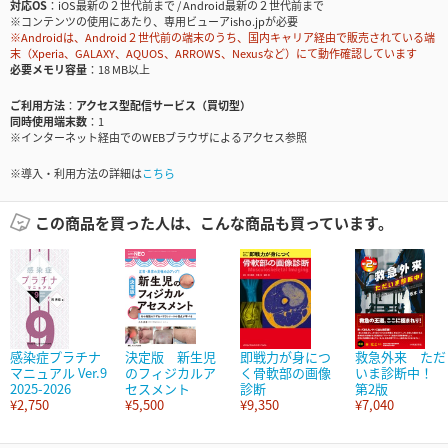
対応OS
iOS最新の２世代前まで / Android最新の２世代前まで
※コンテンツの使用にあたり、専用ビューアisho.jpが必要
※Androidは、Android２世代前の端末のうち、国内キャリア経由で販売されている端
末（Xperia、GALAXY、AQUOS、ARROWS、Nexusなど）にて動作確認しています
必要メモリ容量
18 MB以上
ご利用方法
アクセス型配信サービス（買切型）
同時使用端末数
1
※インターネット経由でのWEBブラウザによるアクセス参照
※導入・利用方法の詳細は
こちら
この商品を買った人は、こんな商品も買っています。
感染症プラチナ
決定版 新生児
即戦力が身につ
救急外来 ただ
マニュアル Ver.9
のフィジカルア
く骨軟部の画像
いま診断中！
2025-2026
セスメント
診断
第2版
¥2,750
¥5,500
¥9,350
¥7,040