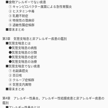
■食物アレルギーでない疾患
① キャンピロバクター属菌による急性胃腸炎
② ヒスタミン中毒
③ 乳糖不耐症
④ 特発性の蕁麻疹
⑤ 過敏性腸症候群
■章末まとめ
第3章 気管支喘息と非アレルギー疾患の鑑別
■気管支喘息とは
●気管支喘息の病態
●気管支喘息の分類
●気管支喘息の症状
●気管支喘息の治療
■気管支喘息でない疾患
① 右副鼻腔炎
② 百日咳
③ クループ症候群
④ 気管支内異物
■章末まとめ
第4章 アレルギー性鼻炎，アレルギー性結膜疾患と非アレルギー疾患の
鑑別
■アレルギー性鼻炎とは