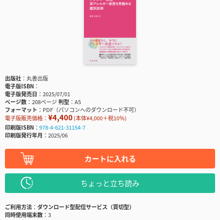
出版社
丸善出版
電子版ISBN
電子版発売日
2025/07/01
ページ数
208ページ
判型
A5
フォーマット
PDF（パソコンへのダウンロード不可）
¥4,400
電子版販売価格：
(本体¥4,000＋税10％)
印刷版ISBN
978-4-621-31154-7
印刷版発行年月
2025/06
カートに入れる
ちょっと立ち読み
ご利用方法
ダウンロード型配信サービス（買切型）
同時使用端末数
3