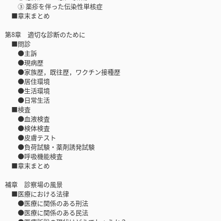
③ 薬疹を伴った伝染性単核症
■章末まとめ
第8章 適切な診断のために
■問診
●主訴
●現病歴
●家族歴，既往歴，ワクチン接種歴
●居住環境
●生活環境
●日常生活
■検査
●血液検査
●検体検査
●皮膚テスト
●負荷試験・薬剤誘発試験
●呼吸機能検査
■章末まとめ
補章 診察場の風景
■医療における法律
●医療に関係のある刑法
●医療に関係のある民法