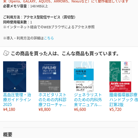
末（Xperia、GALAXY、AQUOS、ARROWS、Nexusなど）にて動作確認しています
必要メモリ容量
148 MB以上
ご利用方法
アクセス型配信サービス（買切型）
同時使用端末数
1
※インターネット経由でのWEBブラウザによるアクセス参照
※導入・利用方法の詳細は
こちら
この商品を買った人は、こんな商品も買っています。
高血圧管理・治
ホスピタリスト
ジェネラリスト
腫瘍循環器診療
療ガイドライン
のための内科診
のための内科外
ハンドブック 
2025
療フローチャ...
来マニュアル...
訂第2版
¥4,180
¥8,800
¥6,600
¥5,720
概要