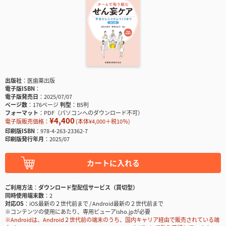
出版社
医歯薬出版
電子版ISBN
電子版発売日
2025/07/07
ページ数
176ページ
判型
B5判
フォーマット
PDF（パソコンへのダウンロード不可）
¥4,400
電子版販売価格：
(本体¥4,000＋税10％)
印刷版ISBN
978-4-263-23362-7
印刷版発行年月
2025/07
カートに入れる
ご利用方法
ダウンロード型配信サービス（買切型）
同時使用端末数
2
対応OS
iOS最新の２世代前まで / Android最新の２世代前まで
※コンテンツの使用にあたり、専用ビューアisho.jpが必要
※Androidは、Android２世代前の端末のうち、国内キャリア経由で販売されている端