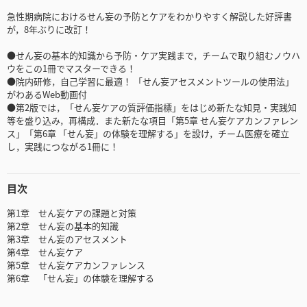
急性期病院におけるせん妄の予防とケアをわかりやすく解説した好評書
が，8年ぶりに改訂！
●せん妄の基本的知識から予防・ケア実践まで，チームで取り組むノウハ
ウをこの1冊でマスターできる！
●院内研修，自己学習に最適！ 「せん妄アセスメントツールの使用法」
がわあるWeb動画付
●第2版では，「せん妄ケアの質評価指標」をはじめ新たな知見・実践知
等を盛り込み，再構成．また新たな項目「第5章 せん妄ケアカンファレン
ス」「第6章 「せん妄」の体験を理解する」を設け，チーム医療を確立
し，実践につながる1冊に！
目次
第1章 せん妄ケアの課題と対策
第2章 せん妄の基本的知識
第3章 せん妄のアセスメント
第4章 せん妄ケア
第5章 せん妄ケアカンファレンス
第6章 「せん妄」の体験を理解する