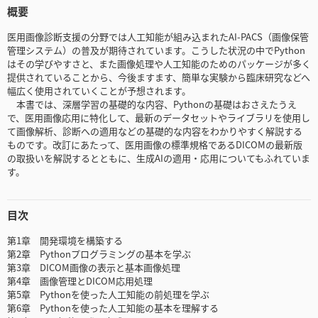
概要
医用画像診断支援の分野では人工知能が組み込まれたAI-PACS（画像保管
管理システム）の普及が期待されています。こうした状況の中でPython
はその学びやすさと、また画像処理や人工知能のためのパッケージが多く
提供されていることから、今後ますます、簡単な実験から臨床研究などへ
幅広く使用されていくことが予想されます。
本書では、深層学習の基礎的な内容、Pythonの基礎はおさえたうえ
で、医用画像応用に特化して、最新のデータセットやライブラリを使用し
て画像解析、診断への適用などの基礎的な内容をわかりやすく解説する
ものです。改訂にあたって、医用画像の標準規格であるDICOMの最新版
の取扱いを解説するとともに、生成AIの適用・応用についてもふれていま
す。
目次
第1章 開発環境を構築する
第2章 Pythonプログラミングの基本を学ぶ
第3章 DICOM画像の表示と基本画像処理
第4章 画像管理とDICOM応用処理
第5章 Pythonを使った人工知能の前処理を学ぶ
第6章 Pythonを使った人工知能の基本を理解する