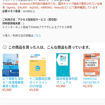
※Androidは、Android２世代前の端末のうち、国内キャリア経由で販売されている端
末（Xperia、GALAXY、AQUOS、ARROWS、Nexusなど）にて動作確認しています
必要メモリ容量
40 MB以上
ご利用方法
アクセス型配信サービス（買切型）
同時使用端末数
1
※インターネット経由でのWEBブラウザによるアクセス参照
※導入・利用方法の詳細は
こちら
この商品を買った人は、こんな商品も買っています。
より理解を深め
十二指腸癌診療
臨床検査値判読
medicina
る！体液電解質
ガイドライン
マニュアル
Vol.62 No.9
異常と輸液...
2025年版
¥3,960
¥2,970
¥5,940
¥3,630