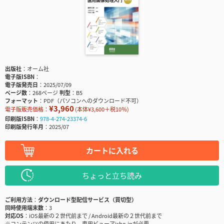
出版社
オーム社
電子版ISBN
電子版発売日
2025/07/09
ページ数
268ページ
判型
B5
フォーマット
PDF（パソコンへのダウンロード不可）
¥3,960
電子版販売価格：
(本体¥3,600＋税10％)
印刷版ISBN
978-4-274-23374-6
印刷版発行年月
2025/07
カートに入れる
ちょっと立ち読み
ご利用方法
ダウンロード型配信サービス（買切型）
同時使用端末数
3
対応OS
iOS最新の２世代前まで / Android最新の２世代前まで
※コンテンツの使用にあたり、専用ビューアisho.jpが必要