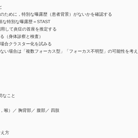
と
別のために，特別な曝露歴（患者背景）がないかを確認する
な特別な曝露歴＝STAST
を利用して炎症の首座を推定する
する（身体診察と検査）
の場合クラスター化を試みる
できない場合は「複数フォーカス型」「フォーカス不明型」の可能性を考
切なこと
，喉）／ 胸背部／ 腹部／ 四肢
考え方