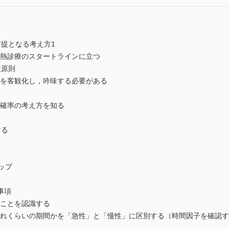
提となる考え方1
発熱診療のスタートラインに立つ
大原則
報を客観化し，吟味する必要がある
後確率の考え方を知る
する
ップ
事項
ることを認識する
らどれくらいの期間かを「急性」と「慢性」に区別する（時間因子を確認