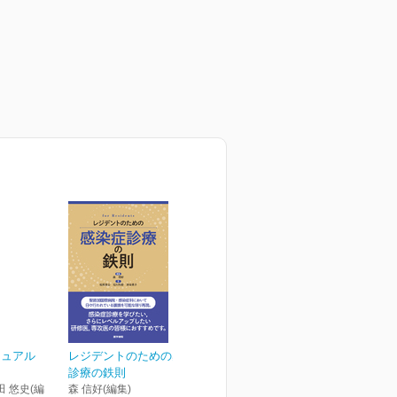
ニュアル
レジデントのための感染症
診療の鉄則
田 悠史(編
森 信好(編集)