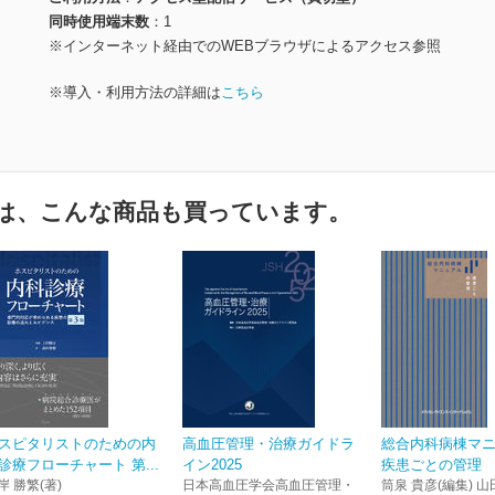
同時使用端末数
1
※インターネット経由でのWEBブラウザによるアクセス参照
※導入・利用方法の詳細は
こちら
は、こんな商品も買っています。
スピタリストのための内
高血圧管理・治療ガイドラ
総合内科病棟マ
診療フローチャート 第...
イン2025
疾患ごとの管理
岸 勝繁(著)
日本高血圧学会高血圧管理・
筒泉 貴彦(編集) 山