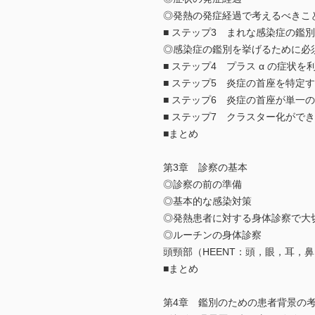
◎発熱の発症経過で考えるべきこ
■ ステップ3 まれな感染症の鑑
◎感染症の鑑別を挙げるために必須
■ ステップ4 プラス α の症状
■ ステップ5 炎症の首座を特定
■ ステップ6 炎症の首座が単一
■ ステップ7 クラスター化が
■まとめ
第3章 診察の基本
◎診察の前の準備
◎基本的な感染対策
◎発熱患者に対する身体診察で大
◎ルーチンの身体診察
頭頸部（HEENT：頭，眼，耳，鼻
■まとめ
第4章 鑑別のための患者背景の