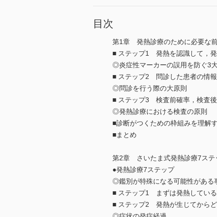
目次
第1章 発熱診療のために必要な前
■ ステップ1 発熱を認識して，
◎炎症性マーカーの誤用を防ぐ3
■ ステップ2 問診した患者の情
◎問診を行う際の大原則
■ ステップ3 検査前確率，検査
◎発熱診療における検査の原則
■診断がつくための枠組みを理解
■まとめ
第2章 さいたま式発熱診療7ステ
●発熱診療7ステップ
◎鑑別が特殊になる可能性がある
■ ステップ1 まずは発熱してい
■ ステップ2 発熱が生じてか
◎症状の発症経過