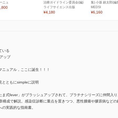
ーニュ
治療ガイドライン委員会(編)
集) 小坂 鎮太郎(編
,800
ライフサイエンス出版
MEDSI
¥4,180
¥6,160
ている
ュアップ
マニュアル，ここに誕生！！！
見とともにsimpleに説明
ま式fever」がブラッシュアップされて、プラチナシリーズに仲間入
0章構成で解説。感染症診断に重点を置きつつ、悪性腫瘍や膠原病などの
への実践的な指南書。