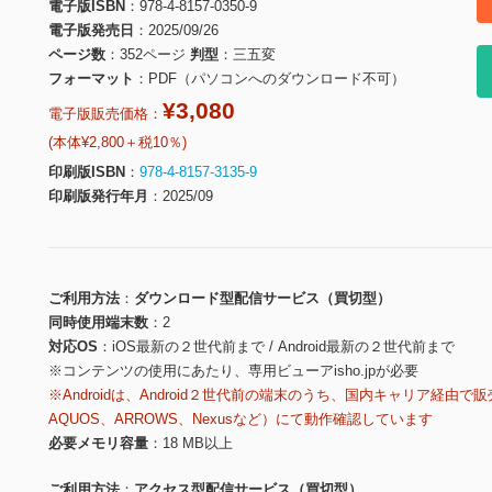
電子版ISBN
978-4-8157-0350-9
電子版発売日
2025/09/26
ページ数
352ページ
判型
三五変
フォーマット
PDF（パソコンへのダウンロード不可）
¥3,080
電子版販売価格：
(本体¥2,800＋税10％)
印刷版ISBN
978-4-8157-3135-9
印刷版発行年月
2025/09
ご利用方法
ダウンロード型配信サービス（買切型）
同時使用端末数
2
対応OS
iOS最新の２世代前まで / Android最新の２世代前まで
※コンテンツの使用にあたり、専用ビューアisho.jpが必要
※Androidは、Android２世代前の端末のうち、国内キャリア経由で販
AQUOS、ARROWS、Nexusなど）にて動作確認しています
必要メモリ容量
18 MB以上
ご利用方法
アクセス型配信サービス（買切型）