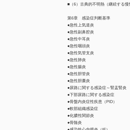
■（6）古典的不明熱（継続する慢
第6章 感染症判断基準
●急性上気道炎
●急性副鼻腔炎
●急性中耳炎
●急性咽頭炎
●急性気管支炎
●急性肺炎
●急性腸炎
●急性胆管炎
●急性胆囊炎
●尿路に関する感染症～腎盂腎炎
●下部尿路に関する感染症
●骨盤内炎症性疾患（PID）
●軟部組織感染症
●化膿性関節炎
●骨髄炎
●感染性心内膜炎（IE）