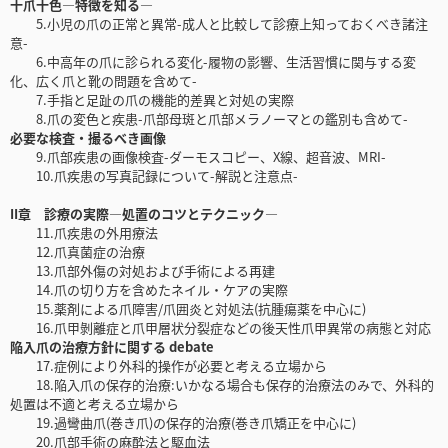
十爪十色―特徴を知る―
5.小児の爪の正常と異常-成人と比較して診療上知っておくべき諸注
意-
6.中高年の爪に診られる変化-履物の影響、生活習慣に関与する変
化、広く爪と靴の問題を含めて-
7.手指と足趾の爪の機能的差異と対処の実際
8.爪の変色と疾患-爪部母斑と爪部メラノーマとの鑑別も含めて-
必要な検査・撮るべき画像
9.爪部疾患の画像検査-ダーモスコピー、X線、超音波、MRI-
10.爪疾患の写真記録について-解説と注意点-
II章 診療の実際―処置のコツとテクニック―
11.爪疾患の外用療法
12.爪真菌症の治療
13.爪部外傷の対処および手術による再建
14.爪の切り方を含めたネイル・ケアの実際
15.薬剤による爪障害/爪囲炎と対処法(抗腫瘍薬を中心に)
16.爪甲剝離症と爪甲層状分裂症などの後天性爪甲異常の病態と対応
陥入爪の治療方針に関する debate
17.症例により外科的操作が必要と考える立場から
18.陥入爪の保存的治療:いかなる場合も保存的治療法のみで、外科的
処置は不適と考える立場から
19.過彎曲爪(巻き爪)の保存的治療(巻き爪矯正を中心に)
20.爪部手術の麻酔法と駆血法