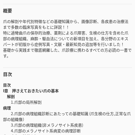
概要
爪の解剖や年代別特徴などの基礎知識から、画像診断、各疾患の治療法
まで多数の臨床写真をもとに詳説！！
特に過彎曲爪の保存的治療、薬剤による爪障害、生検の仕方を含めた爪
部の病理組織、麻酔・駆血法についての新項目を加え、各分野のエキス
パートが初版から症例写真・文献・最新知見の追加等を行いました！
基礎から実践まで徹底網羅した、爪診療に携わるすべての方必読の一書で
す。
目次
目次
I章 押さえておきたい爪の基本
解剖
1.爪部の局所解剖
病理
2.爪部の病理組織診断にあたっての基礎知識 (爪生検の仕方,正常な爪
部の組織像）
3.爪部の病理組織(非メラノサイト系疾患)
4.爪部のメラノサイト系病変の病理診断