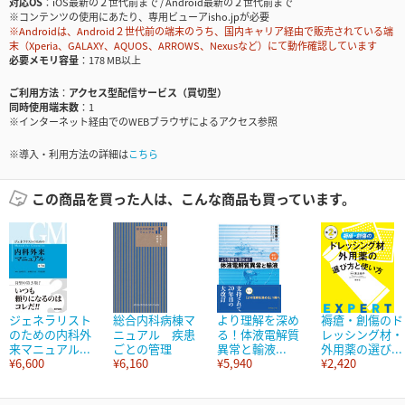
対応OS
iOS最新の２世代前まで / Android最新の２世代前まで
※コンテンツの使用にあたり、専用ビューアisho.jpが必要
※Androidは、Android２世代前の端末のうち、国内キャリア経由で販売されている端
末（Xperia、GALAXY、AQUOS、ARROWS、Nexusなど）にて動作確認しています
必要メモリ容量
178 MB以上
ご利用方法
アクセス型配信サービス（買切型）
同時使用端末数
1
※インターネット経由でのWEBブラウザによるアクセス参照
※導入・利用方法の詳細は
こちら
この商品を買った人は、こんな商品も買っています。
ジェネラリスト
総合内科病棟マ
より理解を深め
褥瘡・創傷のド
のための内科外
ニュアル 疾患
る！体液電解質
レッシング材・
来マニュアル...
ごとの管理
異常と輸液...
外用薬の選び...
¥6,600
¥6,160
¥5,940
¥2,420