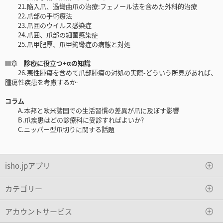
21.陥入爪、過彎曲爪の治療:フェノール法を含めた外科的治療
22.爪部の手術療法
23.爪囲のウイルス感染症
24.爪囲、爪部の細菌感染症
25.爪甲肥厚、爪甲鉤彎症の病態と対処
III章 診療に役立つ+αの知識
26.悪性腫瘍を含めて爪部腫瘍の対処の実際-どういう所見があれば、
腫瘍性疾患を考慮するか-
コラム
A.本邦と欧米諸国での生活習慣の差異が爪に及ぼす影響
B.爪疾患はどの診療科に受診すればよいか?
C.ニッパー型爪切りに関する話題
isho.jpアプリ
カテゴリー
アカウントサービス