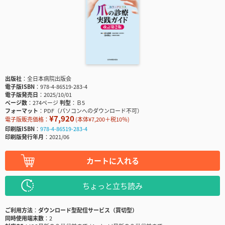
出版社
全日本病院出版会
電子版ISBN
978-4-86519-283-4
電子版発売日
2025/10/01
ページ数
274ページ
判型
Ｂ5
フォーマット
PDF（パソコンへのダウンロード不可）
¥7,920
電子版販売価格：
(本体¥7,200＋税10％)
印刷版ISBN
978-4-86519-283-4
印刷版発行年月
2021/06
カートに入れる
ちょっと立ち読み
ご利用方法
ダウンロード型配信サービス（買切型）
同時使用端末数
2