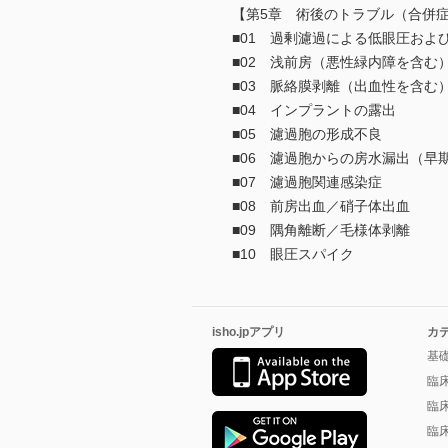
【第5章 術後のトラブル（合併
■01 過剰濾過による低眼圧およ
■02 浅前房（悪性緑内障を含む
■03 脈絡膜剥離（出血性を含む
■04 インプラントの露出
■05 濾過胞の形成不良
■06 濾過胞からの房水漏出（
■07 濾過胞関連感染症
■08 前房出血／硝子体出血
■09 隅角離断／毛様体剥離
■10 眼圧スパイク
isho.jpアプリ
カ
基
臨
臨
臨