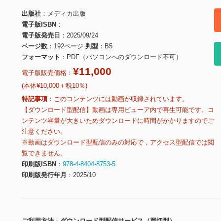
出版社
メディカ出版
電子版ISBN
電子版発売日
2025/09/24
ページ数
192ページ
判型
B5
フォーマット
PDF（パソコンへのダウンロード不可）
¥11,000
電子版販売価格：
(本体¥10,000＋税10％)
特記事項
このコンテンツには動画が収録されています。
【ダウンロード型配信】動画は専用ビューア内で再生可能です。コ
ンテンツ容量が大きいためダウンロードに時間がかかりますのでご
注意ください。
※動画はダウンロード型配信のみの対応で，アクセス型配信では閲
覧できません。
印刷版ISBN
978-4-8404-8753-5
印刷版発行年月
2025/10
ご利用方法
ダウンロード型配信サービス（買切型）