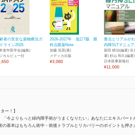
齢者の安全な薬物療法ガ
2026-2027年 改訂7版 眼
要点とリアルが
ドライン2025
科点眼薬Note
内障SLTマニュア
本老年医学会(編集)
加藤 浩晃(著)
新田 耕治(編著) 谷
ジカルビュー社
メディカ出版
著) 杉山 和久(編著)
,650
¥3,080
日本医事新報社
¥11,000
スター！】
」「今よりもっと緑内障手術がうまくなりたい」あなたにエキスパート
術の基本はもちろん術中・術後トラブルとリカバリーのポイントも押さ