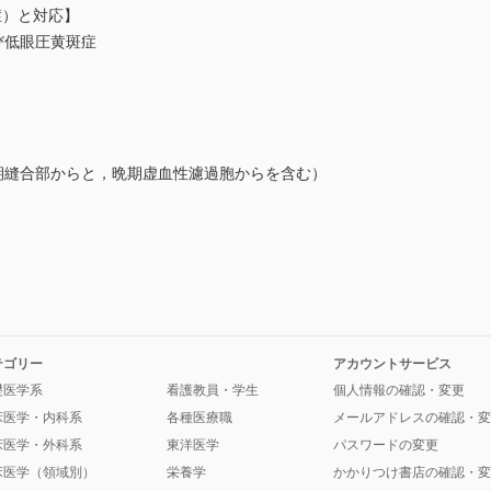
症）と対応】
び低眼圧黄斑症
）
）
早期縫合部からと，晩期虚血性濾過胞からを含む）
テゴリー
アカウントサービス
礎医学系
看護教員・学生
個人情報の確認・変更
床医学・内科系
各種医療職
メールアドレスの確認・変
床医学・外科系
東洋医学
パスワードの変更
床医学（領域別）
栄養学
かかりつけ書店の確認・変