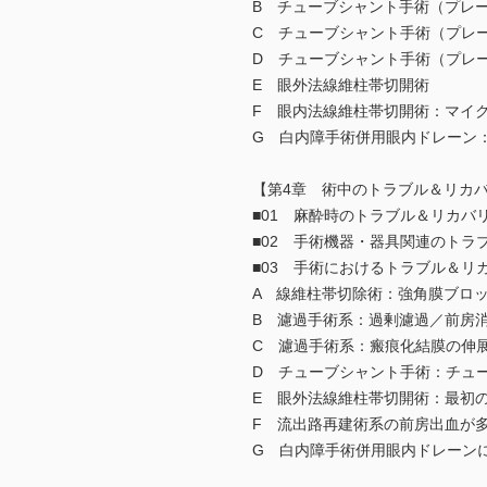
B チューブシャント手術（プレー
C チューブシャント手術（プレ
D チューブシャント手術（プレ
E 眼外法線維柱帯切開術
F 眼内法線維柱帯切開術：マイ
G 白内障手術併用眼内ドレーン：iStent 
【第4章 術中のトラブル＆リカ
■01 麻酔時のトラブル＆リカバ
■02 手術機器・器具関連のトラ
■03 手術におけるトラブル＆リ
A 線維柱帯切除術：強角膜ブロ
B 濾過手術系：過剰濾過／前房
C 濾過手術系：瘢痕化結膜の伸
D チューブシャント手術：チュ
E 眼外法線維柱帯切開術：最初
F 流出路再建術系の前房出血が
G 白内障手術併用眼内ドレーン