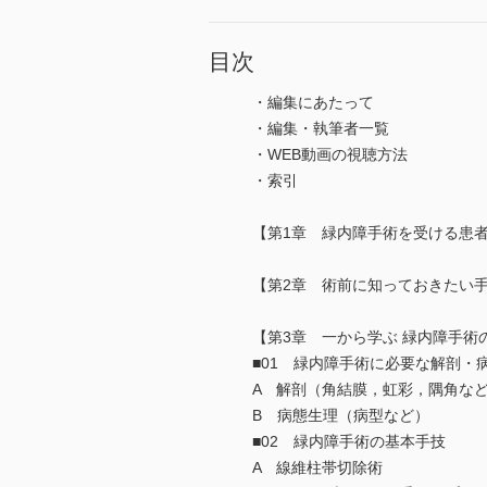
目次
・編集にあたって
・編集・執筆者一覧
・WEB動画の視聴方法
・索引
【第1章 緑内障手術を受ける患
【第2章 術前に知っておきたい
【第3章 一から学ぶ 緑内障手術
■01 緑内障手術に必要な解剖・
A 解剖（角結膜，虹彩，隅角な
B 病態生理（病型など）
■02 緑内障手術の基本手技
A 線維柱帯切除術