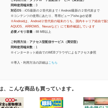
同時使用端末数
3
対応OS
iOS最新の２世代前まで / Android最新の２世代前まで
※コンテンツの使用にあたり、専用ビューアisho.jpが必要
※Androidは、Android２世代前の端末のうち、国内キャリア経由で販
AQUOS、ARROWS、Nexusなど）にて動作確認しています
必要メモリ容量
88 MB以上
ご利用方法
アクセス型配信サービス（買切型）
同時使用端末数
1
※インターネット経由でのWEBブラウザによるアクセス参照
※導入・利用方法の詳細は
こちら
は、こんな商品も買っています。