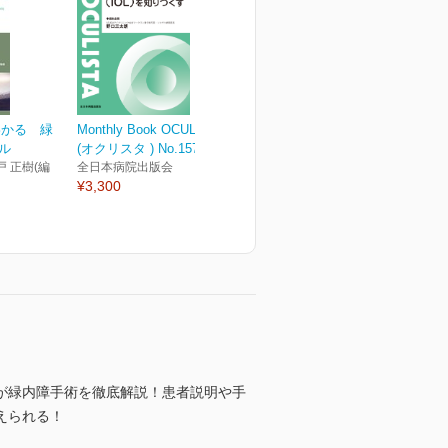
わかる 緑
Monthly Book OCULISTA
ル
(オクリスタ ) No.157 (20...
戸 正樹(編
全日本病院出版会
¥3,300
が緑内障手術を徹底解説！患者説明や手
えられる！