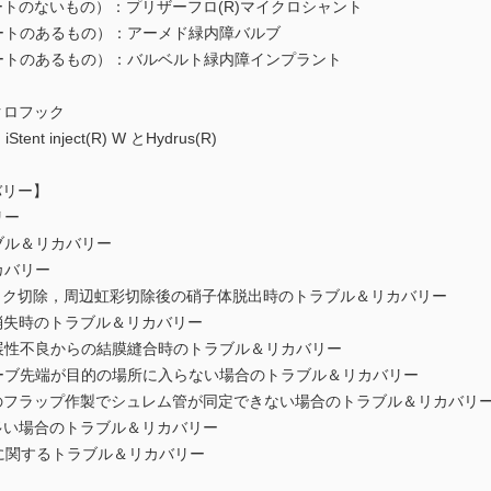
トのないもの）：プリザーフロ(R)マイクロシャント
ートのあるもの）：アーメド緑内障バルブ
ートのあるもの）：バルベルト緑内障インプラント
クロフック
inject(R) W とHydrus(R)
バリー】
リー
ブル＆リカバリー
カバリー
ック切除，周辺虹彩切除後の硝子体脱出時のトラブル＆リカバリー
消失時のトラブル＆リカバリー
展性不良からの結膜縫合時のトラブル＆リカバリー
ーブ先端が目的の場所に入らない場合のトラブル＆リカバリー
のフラップ作製でシュレム管が同定できない場合のトラブル＆リカバリ
多い場合のトラブル＆リカバリー
に関するトラブル＆リカバリー