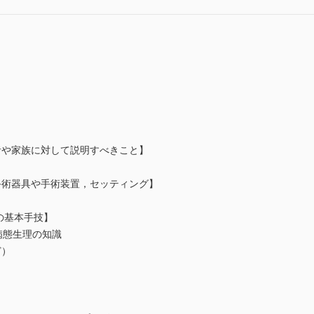
者や家族に対して説明すべきこと】
手術器具や手術装置，セッティング】
の基本手技】
病態生理の知識
ど）