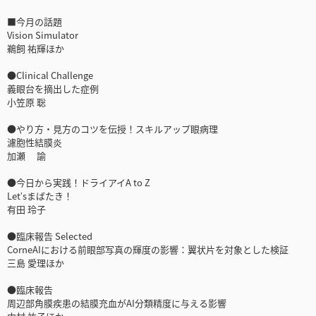
■今月の話題
Vision Simulator
鵜飼 祐輝ほか
●Clinical Challenge
義眼台を摘出した症例
小笠原 聡
●やり方・見方のコツを伝授！スキルアップ眼病理
濾胞性結膜炎
加瀬 諭
●今日から実践！ドライアイA to Z
Letʼsまばたき！
有田 玲子
●臨床報告 Selected
CorneAIにおける前眼部写真の輝度の影響：翼状片を対象とした検証
三島 愛理ほか
●臨床報告
周辺部角膜疾患の結膜充血がAI分類精度に与える影響