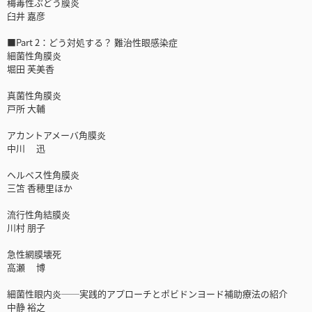
梅毒性ぶどう膜炎
臼井 嘉彦
■Part 2：どう対処する？ 難治性眼感染症
細菌性角膜炎
堀田 芙美香
真菌性角膜炎
戸所 大輔
アカントアメーバ角膜炎
中川 迅
ヘルペス性角膜炎
三笘 香穂里ほか
流行性角結膜炎
川村 朋子
急性網膜壊死
高瀬 博
細菌性眼内炎──実践的アプローチとポビドンヨード補助療法の紹介
中静 裕之