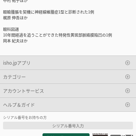
中村 祐子ほか
眼瞼腫脹を契機に神経線維腫症1型と診断された1例
梶原 伸吾ほか
眼科図譜
10年間経過を追うことができた特発性黄斑部脈絡膜陥凹の1例
岡本 紀夫ほか
isho.jpアプリ
カテゴリー
アカウントサービス
ヘルプ＆ガイド
シリアル番号をお持ちの方
シリアル番号入力