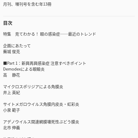
月刊、増刊号を含む年13冊
目次
特集 見てわかる！ 眼の感染症──最近のトレンド
企画にあたって
蕪城 俊克
■Part 1：新興再興感染症 注意すべきポイント
Demodexによる眼瞼炎
高 静花
マイクロスポリジアによる角膜炎
井上 英紀
サイトメガロウイルス角膜内皮炎・虹彩炎
小泉 範子
アデノウイルス関連網膜壊死性ぶどう膜炎
北市 伸義