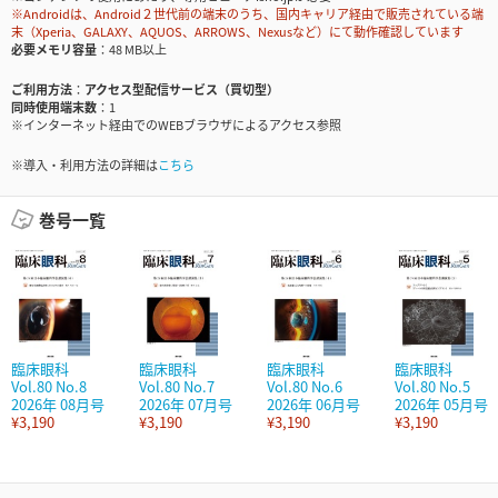
※Androidは、Android２世代前の端末のうち、国内キャリア経由で販売されている端
末（Xperia、GALAXY、AQUOS、ARROWS、Nexusなど）にて動作確認しています
必要メモリ容量
48 MB以上
ご利用方法
アクセス型配信サービス（買切型）
同時使用端末数
1
※インターネット経由でのWEBブラウザによるアクセス参照
※導入・利用方法の詳細は
こちら
巻号一覧
臨床眼科
臨床眼科
臨床眼科
臨床眼科
Vol.80 No.8
Vol.80 No.7
Vol.80 No.6
Vol.80 No.5
2026年 08月号
2026年 07月号
2026年 06月号
2026年 05月号
¥3,190
¥3,190
¥3,190
¥3,190