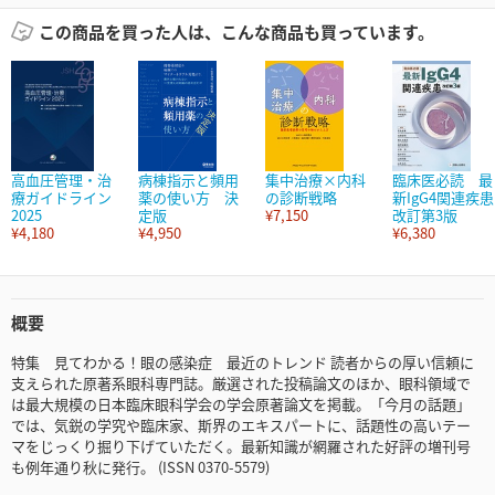
この商品を買った人は、こんな商品も買っています。
高血圧管理・治
病棟指示と頻用
集中治療×内科
臨床医必読 最
療ガイドライン
薬の使い方 決
の診断戦略
新IgG4関連疾患
2025
定版
¥7,150
改訂第3版
¥4,180
¥4,950
¥6,380
概要
特集 見てわかる！眼の感染症 最近のトレンド 読者からの厚い信頼に
支えられた原著系眼科専門誌。厳選された投稿論文のほか、眼科領域で
は最大規模の日本臨床眼科学会の学会原著論文を掲載。「今月の話題」
では、気鋭の学究や臨床家、斯界のエキスパートに、話題性の高いテー
マをじっくり掘り下げていただく。最新知識が網羅された好評の増刊号
も例年通り秋に発行。 (ISSN 0370-5579)