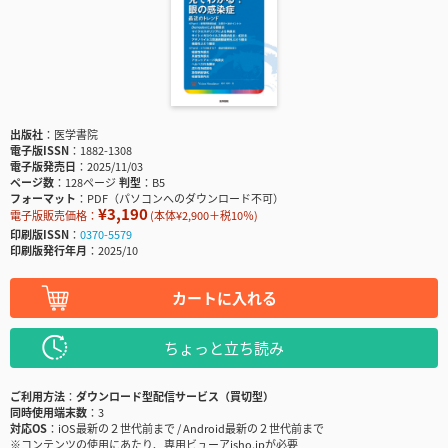
出版社
医学書院
電子版ISSN
1882-1308
電子版発売日
2025/11/03
ページ数
128ページ
判型
B5
フォーマット
PDF（パソコンへのダウンロード不可）
¥3,190
電子版販売価格：
(本体¥2,900＋税10％)
印刷版ISSN
0370-5579
印刷版発行年月
2025/10
カートに入れる
ちょっと立ち読み
ご利用方法
ダウンロード型配信サービス（買切型）
同時使用端末数
3
対応OS
iOS最新の２世代前まで / Android最新の２世代前まで
※コンテンツの使用にあたり、専用ビューアisho.jpが必要