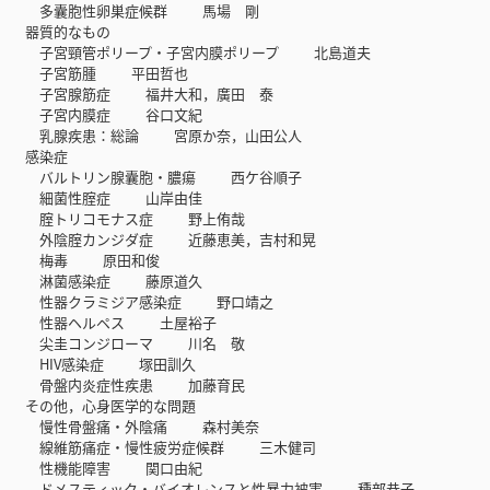
多囊胞性卵巣症候群 馬場 剛
器質的なもの
子宮頸管ポリープ・子宮内膜ポリープ 北島道夫
子宮筋腫 平田哲也
子宮腺筋症 福井大和，廣田 泰
子宮内膜症 谷口文紀
乳腺疾患：総論 宮原か奈，山田公人
感染症
バルトリン腺囊胞・膿瘍 西ケ谷順子
細菌性腟症 山岸由佳
腟トリコモナス症 野上侑哉
外陰腟カンジダ症 近藤恵美，吉村和晃
梅毒 原田和俊
淋菌感染症 藤原道久
性器クラミジア感染症 野口靖之
性器ヘルペス 土屋裕子
尖圭コンジローマ 川名 敬
HIV感染症 塚田訓久
骨盤内炎症性疾患 加藤育民
その他，心身医学的な問題
慢性骨盤痛・外陰痛 森村美奈
線維筋痛症・慢性疲労症候群 三木健司
性機能障害 関口由紀
ドメスティック・バイオレンスと性暴力被害 種部恭子