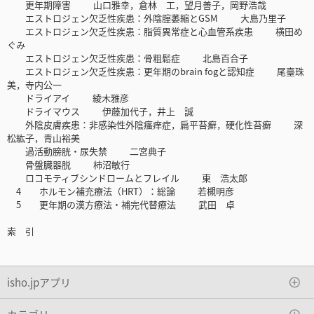
更年期障害 山口雅幸，倉林 工，望月善子，岡野浩哉
エストロジェン欠乏性疾患：外陰腟萎縮とGSM 大島乃里子
エストロジェン欠乏性疾患：脂質異常症と心血管系疾患 横田め
ぐみ
エストロジェン欠乏性疾患：骨粗鬆症 北島百合子
エストロジェン欠乏性疾患：更年期のbrain fogと認知症 尾臺珠
美，寺内公一
ドライアイ 綾木雅彦
ドライマウス 伊藤加代子，井上 誠
外陰皮膚疾患：非感染性外陰瘙痒症，扁平苔癬，硬化性苔癬 深
松紘子，青山裕美
過活動膀胱・尿失禁 二宮典子
骨盤臓器脱 柿沼敏行
ロコモティブシンドロームとフレイル 東 浩太郎
4 ホルモン補充療法（HRT）：総論 若槻明彦
5 更年期の漢方療法・補完代替療法 武田 卓
索 引
isho.jpアプリ