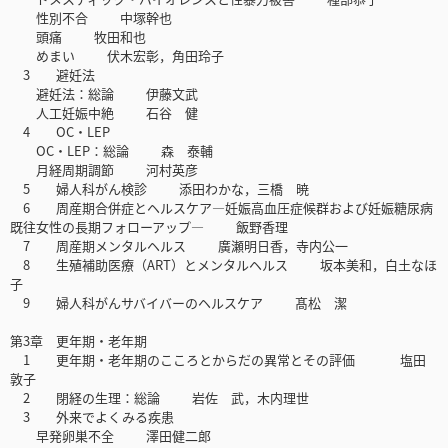
性別不合 中塚幹也
頭痛 牧田和也
めまい 伏木宏彰，角田玲子
3 避妊法
避妊法：総論 伊藤文武
人工妊娠中絶 石谷 健
4 OC・LEP
OC・LEP：総論 森 泰輔
月経周期調節 河村英彦
5 婦人科がん検診 添田わかな，三橋 暁
6 周産期合併症とヘルスケア―妊娠高血圧症候群および妊娠糖尿病
既往女性の長期フォローアップ― 飯野香理
7 周産期メンタルヘルス 廣瀬明日香，寺内公一
8 生殖補助医療（ART）とメンタルヘルス 坂本美和，白土なほ
子
9 婦人科がんサバイバーのヘルスケア 髙松 潔
第3章 更年期・老年期
1 更年期・老年期のこころとからだの異常とその評価 塩田
敦子
2 閉経の生理：総論 岩佐 武，木内理世
3 外来でよくみる疾患
早発卵巣不全 澤田健二郎