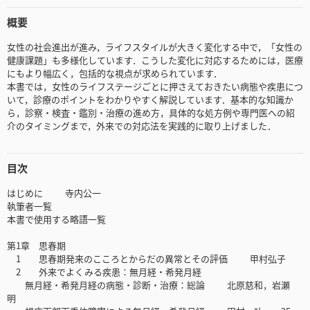
概要
女性の社会進出が進み，ライフスタイルが大きく変化する中で，「女性の
健康課題」も多様化しています．こうした変化に対応するためには，医療
にもより幅広く，包括的な視点が求められています．
本書では，女性のライフステージごとに押さえておきたい病態や疾患につ
いて，診療のポイントをわかりやすく解説しています．基本的な知識か
ら，診察・検査・鑑別・治療の進め方，具体的な処方例や専門医への紹
介のタイミングまで，外来での対応法を実践的に取り上げました．
目次
はじめに 寺内公一
執筆者一覧
本書で使用する略語一覧
第1章 思春期
1 思春期発来のこころとからだの異常とその評価 甲村弘子
2 外来でよくみる疾患：無月経・希発月経
無月経・希発月経の病態・診断・治療：総論 北原慈和，岩瀬
明