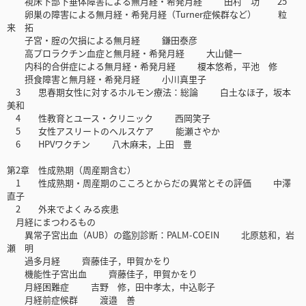
視床下部下垂体障害による無月経・希発月経 田村 功 25
卵巣の障害による無月経・希発月経（Turner症候群など） 粒
来 拓
子宮・腟の欠損による無月経 鎌田泰彦
高プロラクチン血症と無月経・希発月経 大山健一
内科的合併症による無月経・希発月経 榎本悠希，平池 修
摂食障害と無月経・希発月経 小川真里子
3 思春期女性に対するホルモン療法：総論 白土なほ子，坂本
美和
4 性教育とユース・クリニック 西岡笑子
5 女性アスリートのヘルスケア 能瀬さやか
6 HPVワクチン 八木麻未，上田 豊
第2章 性成熟期（周産期含む）
1 性成熟期・周産期のこころとからだの異常とその評価 中澤
直子
2 外来でよくみる疾患
月経にまつわるもの
異常子宮出血（AUB）の鑑別診断：PALM-COEIN 北原慈和，岩
瀬 明
過多月経 齊藤佳子，甲賀かをり
機能性子宮出血 齊藤佳子，甲賀かをり
月経困難症 吉野 修，田中孝太，中込彰子
月経前症候群 渡邉 善