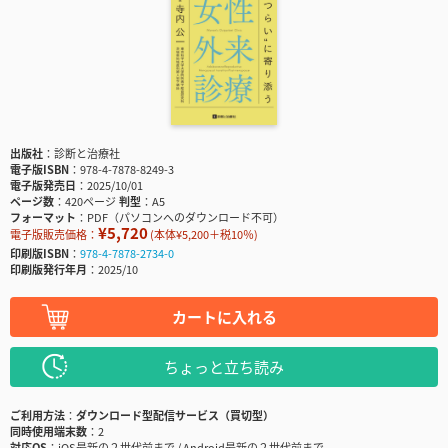
出版社
診断と治療社
電子版ISBN
978-4-7878-8249-3
電子版発売日
2025/10/01
ページ数
420ページ
判型
A5
フォーマット
PDF（パソコンへのダウンロード不可）
¥5,720
電子版販売価格：
(本体¥5,200＋税10％)
印刷版ISBN
978-4-7878-2734-0
印刷版発行年月
2025/10
カートに入れる
ちょっと立ち読み
ご利用方法
ダウンロード型配信サービス（買切型）
同時使用端末数
2
対応OS
iOS最新の２世代前まで / Android最新の２世代前まで