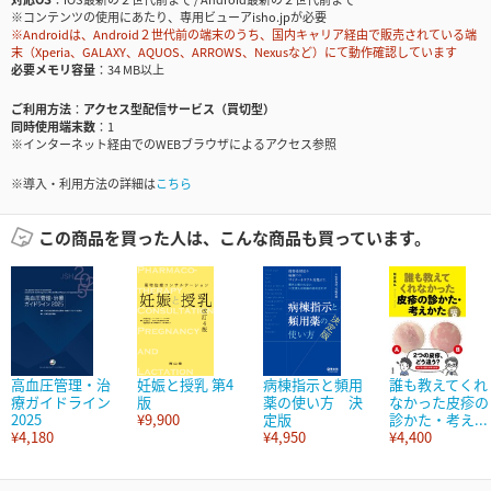
※コンテンツの使用にあたり、専用ビューアisho.jpが必要
※Androidは、Android２世代前の端末のうち、国内キャリア経由で販売されている端
末（Xperia、GALAXY、AQUOS、ARROWS、Nexusなど）にて動作確認しています
必要メモリ容量
34 MB以上
ご利用方法
アクセス型配信サービス（買切型）
同時使用端末数
1
※インターネット経由でのWEBブラウザによるアクセス参照
※導入・利用方法の詳細は
こちら
この商品を買った人は、こんな商品も買っています。
高血圧管理・治
妊娠と授乳 第4
病棟指示と頻用
誰も教えてくれ
療ガイドライン
版
薬の使い方 決
なかった皮疹の
2025
¥9,900
定版
診かた・考え...
¥4,180
¥4,950
¥4,400