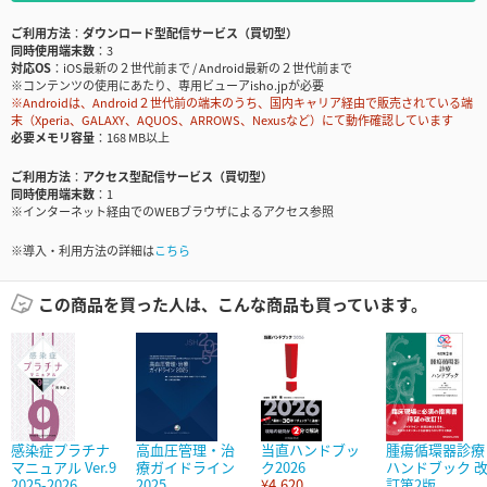
ご利用方法
ダウンロード型配信サービス（買切型）
同時使用端末数
3
対応OS
iOS最新の２世代前まで / Android最新の２世代前まで
※コンテンツの使用にあたり、専用ビューアisho.jpが必要
※Androidは、Android２世代前の端末のうち、国内キャリア経由で販売されている端
末（Xperia、GALAXY、AQUOS、ARROWS、Nexusなど）にて動作確認しています
必要メモリ容量
168 MB以上
ご利用方法
アクセス型配信サービス（買切型）
同時使用端末数
1
※インターネット経由でのWEBブラウザによるアクセス参照
※導入・利用方法の詳細は
こちら
この商品を買った人は、こんな商品も買っています。
感染症プラチナ
高血圧管理・治
当直ハンドブッ
腫瘍循環器診療
マニュアル Ver.9
療ガイドライン
ク2026
ハンドブック 
2025-2026
2025
¥4,620
訂第2版