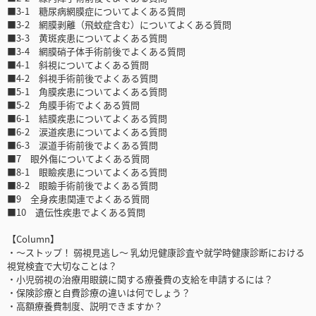
■3-1 糖尿病網膜症についてよくある質問
■3-2 網膜剥離（飛蚊症含む）についてよくある質問
■3-3 黄斑疾患についてよくある質問
■3-4 網膜硝子体手術前後でよくある質問
■4-1 斜視についてよくある質問
■4-2 斜視手術前後でよくある質問
■5-1 角膜疾患についてよくある質問
■5-2 角膜手術でよくある質問
■6-1 結膜疾患についてよくある質問
■6-2 涙道疾患についてよくある質問
■6-3 涙道手術前後でよくある質問
■7 眼外傷についてよくある質問
■8-1 眼瞼疾患についてよくある質問
■8-2 眼瞼手術前後でよくある質問
■9 全身疾患関連でよくある質問
■10 遺伝性疾患でよくある質問
【Column】
・～ストップ！ 弱視見逃し～ 乳幼児健康診査や就学時健康診断における
視覚検査で大切なことは？
・小児弱視の治療用眼鏡に関する療養費の支給を申請するには？
・保険診療と自費診療の違いは何でしょう？
・高額療養費制度、説明できますか？