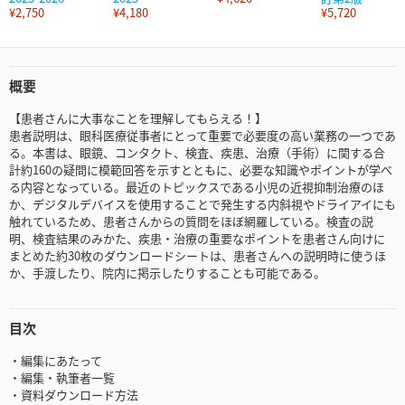
¥2,750
¥4,180
¥5,720
概要
【患者さんに大事なことを理解してもらえる！】
患者説明は、眼科医療従事者にとって重要で必要度の高い業務の一つであ
る。本書は、眼鏡、コンタクト、検査、疾患、治療（手術）に関する合
計約160の疑問に模範回答を示すとともに、必要な知識やポイントが学べ
る内容となっている。最近のトピックスである小児の近視抑制治療のほ
か、デジタルデバイスを使用することで発生する内斜視やドライアイにも
触れているため、患者さんからの質問をほぼ網羅している。検査の説
明、検査結果のみかた、疾患・治療の重要なポイントを患者さん向けに
まとめた約30枚のダウンロードシートは、患者さんへの説明時に使うほ
か、手渡したり、院内に掲示したりすることも可能である。
目次
・編集にあたって
・編集・執筆者一覧
・資料ダウンロード方法