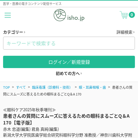
医学・医療の電子コンテンツ配信サービス
0
カテゴリー
詳細検索
ログイン／新規登録
初めての方へ
TOP
すべて
臨床看護（診療科・技術）
眼・耳鼻咽喉・歯
患者さんの質
問にスムーズに答えるための眼科まるごとQ＆A 170
≪眼科ケア2025年秋季増刊≫
患者さんの質問にスムーズに答えるための眼科まるごとQ＆A
170【電子版】
赤木 忠道(編集) 君島 真純(編集)
新潟大学大学院医歯学総合研究科眼科学分野 准教授／神奈川歯科大学附