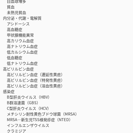
白血球増多
貧血
未熟児貧血
内分泌・代謝・電解質
アシドーシス
高血糖症
甲状腺機能異常
高カリウム血症
高ナトリウム血症
低カルシウム血症
低血糖症
低ナトリウム血症
高ビリルビン血症
高ビリルビン血症（遷延性黄疸）
高ビリルビン血症（特発性黄疸）
高ビリルビン血症（溶血性黄疸）
感染症
B型肝炎ウイルス（HBV）
B群溶連菌（GBS）
C型肝炎ウイルス（HCV）
メチシリン耐性黄色ブドウ球菌（MRSA）
MRSA―新生児TSS様発疹症（NTED）
インフルエンザウイルス
クラミジア