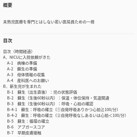
概要
未熟児医療を専門とはしない若い医局員ための一冊
目次
目次（時間経過）
A．NICUに入院依頼がきた
A-1 病棟の準備
A-2 蘇生の準備
A-3 母体情報の収集
A-4 産科医へのお願い
B．新生児が生まれた
B-1 蘇生（出生直後）：児の状態評価
B-2 蘇生（生後60秒以内）：保温・体位保持・気道開通
B-3 蘇生（生後60秒以内）：呼吸・心拍の確認
B-4-1 蘇生：呼吸の確立（①自発呼吸ありかつ心拍≧100/分）
B-4-2 蘇生：呼吸の確立（②自発呼吸なしあるいは心拍＜100/分）
B-5 蘇生：循環の確立
B-6 アプガースコア
B-7 早期皮膚接触