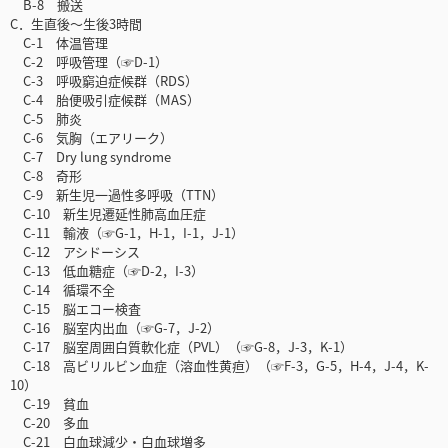
B-8 搬送
C．生直後～生後3時間
C-1 体温管理
C-2 呼吸管理（☞D-1）
C-3 呼吸窮迫症候群（RDS）
C-4 胎便吸引症候群（MAS）
C-5 肺炎
C-6 気胸（エアリーク）
C-7 Dry lung syndrome
C-8 奇形
C-9 新生児一過性多呼吸（TTN）
C-10 新生児遷延性肺高血圧症
C-11 輸液（☞G-1，H-1，I-1，J-1）
C-12 アシドーシス
C-13 低血糖症（☞D-2，I-3）
C-14 循環不全
C-15 脳エコー検査
C-16 脳室内出血（☞G-7，J-2）
C-17 脳室周囲白質軟化症（PVL）（☞G-8，J-3，K-1）
C-18 高ビリルビン血症（溶血性黄疸）（☞F-3，G-5，H-4，J-4，K-
10）
C-19 貧血
C-20 多血
C-21 白血球減少・白血球増多