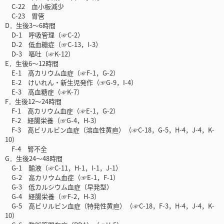
C-22 血小板減少
C-23 胃管
D．生後3～6時間
D-1 呼吸管理（☞C-2）
D-2 低血糖症（☞C-13，I-3）
D-3 嘔吐（☞K-12）
E．生後6～12時間
E-1 高カリウム血症（☞F-1，G-2）
E-2 けいれん・新生児発作（☞G-9，I-4）
E-3 高血糖症（☞K-7）
F．生後12～24時間
F-1 高カリウム血症（☞E-1，G-2）
F-2 経腸栄養（☞G-4，H-3）
F-3 高ビリルビン血症（溶血性黄疸）（☞C-18，G-5，H-4，J-4，K-
10）
F-4 腎不全
G．生後24～48時間
G-1 輸液（☞C-11，H-1，I-1，J-1）
G-2 高カリウム血症（☞E-1，F-1）
G-3 低カルシウム血症（早発型）
G-4 経腸栄養（☞F-2，H-3）
G-5 高ビリルビン血症（特発性黄疸）（☞C-18，F-3，H-4，J-4，K-
10）