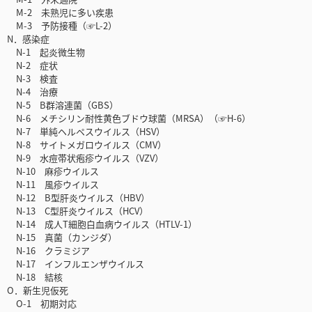
M-2 未熟児に多い疾患
M-3 予防接種（☞L-2）
N．感染症
N-1 起炎微生物
N-2 症状
N-3 検査
N-4 治療
N-5 B群溶連菌（GBS）
N-6 メチシリン耐性黄色ブドウ球菌（MRSA）（☞H-6）
N-7 単純ヘルペスウイルス（HSV）
N-8 サイトメガロウイルス（CMV）
N-9 水痘帯状疱疹ウイルス（VZV）
N-10 麻疹ウイルス
N-11 風疹ウイルス
N-12 B型肝炎ウイルス（HBV）
N-13 C型肝炎ウイルス（HCV）
N-14 成人T細胞白血病ウイルス（HTLV-1）
N-15 真菌（カンジダ）
N-16 クラミジア
N-17 インフルエンザウイルス
N-18 結核
O．新生児仮死
O-1 初期対応