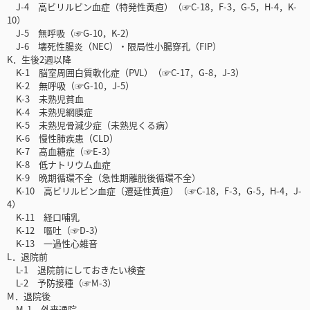
J-4 高ビリルビン血症（特発性黄疸）（☞C-18，F-3，G-5，H-4，K-
10）
J-5 無呼吸（☞G-10，K-2）
J-6 壊死性腸炎（NEC）・限局性小腸穿孔（FIP）
K．生後2週以降
K-1 脳室周囲白質軟化症（PVL）（☞C-17，G-8，J-3）
K-2 無呼吸（☞G-10，J-5）
K-3 未熟児貧血
K-4 未熟児網膜症
K-5 未熟児骨減少症（未熟児くる病）
K-6 慢性肺疾患（CLD）
K-7 高血糖症（☞E-3）
K-8 低ナトリウム血症
K-9 晩期循環不全（急性期離脱後循環不全）
K-10 高ビリルビン血症（遷延性黄疸）（☞C-18，F-3，G-5，H-4，J-
4）
K-11 経口哺乳
K-12 嘔吐（☞D-3）
K-13 一過性心雑音
L．退院前
L-1 退院前にしておきたい検査
L-2 予防接種（☞M-3）
M．退院後
M-1 外来通院