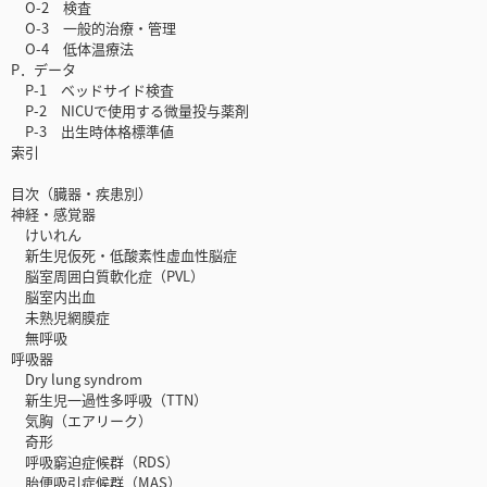
O-2 検査
O-3 一般的治療・管理
O-4 低体温療法
P．データ
P-1 ベッドサイド検査
P-2 NICUで使用する微量投与薬剤
P-3 出生時体格標準値
索引
目次（臓器・疾患別）
神経・感覚器
けいれん
新生児仮死・低酸素性虚血性脳症
脳室周囲白質軟化症（PVL）
脳室内出血
未熟児網膜症
無呼吸
呼吸器
Dry lung syndrom
新生児一過性多呼吸（TTN）
気胸（エアリーク）
奇形
呼吸窮迫症候群（RDS）
胎便吸引症候群（MAS）