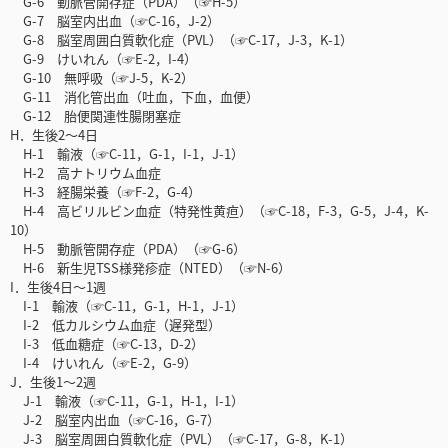
G-6 動脈管開存症（PDA）（☞H-5）
G-7 脳室内出血（☞C-16，J-2）
G-8 脳室周囲白質軟化症（PVL）（☞C-17，J-3，K-1）
G-9 けいれん（☞E-2，I-4）
G-10 無呼吸（☞J-5，K-2）
G-11 消化管出血（吐血，下血，血便）
G-12 胎便関連性腸閉塞症
H．生後2～4日
H-1 輸液（☞C-11，G-1，I-1，J-1）
H-2 高ナトリウム血症
H-3 経腸栄養（☞F-2，G-4）
H-4 高ビリルビン血症（特発性黄疸）（☞C-18，F-3，G-5，J-4，K-
10）
H-5 動脈管開存症（PDA）（☞G-6）
H-6 新生児TSS様発疹症（NTED）（☞N-6）
I．生後4日～1週
I-1 輸液（☞C-11，G-1，H-1，J-1）
I-2 低カルシウム血症（遅発型）
I-3 低血糖症（☞C-13，D-2）
I-4 けいれん（☞E-2，G-9）
J．生後1～2週
J-1 輸液（☞C-11，G-1，H-1，I-1）
J-2 脳室内出血（☞C-16，G-7）
J-3 脳室周囲白質軟化症（PVL）（☞C-17，G-8，K-1）