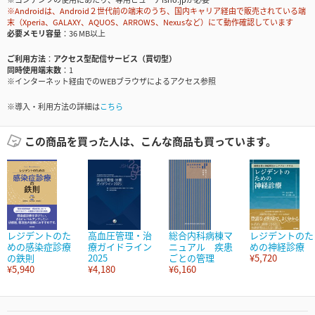
※Androidは、Android２世代前の端末のうち、国内キャリア経由で販売されている端
末（Xperia、GALAXY、AQUOS、ARROWS、Nexusなど）にて動作確認しています
必要メモリ容量
36 MB以上
ご利用方法
アクセス型配信サービス（買切型）
同時使用端末数
1
※インターネット経由でのWEBブラウザによるアクセス参照
※導入・利用方法の詳細は
こちら
この商品を買った人は、こんな商品も買っています。
レジデントのた
高血圧管理・治
総合内科病棟マ
レジデントのた
めの感染症診療
療ガイドライン
ニュアル 疾患
めの神経診療
の鉄則
2025
ごとの管理
¥5,720
¥5,940
¥4,180
¥6,160