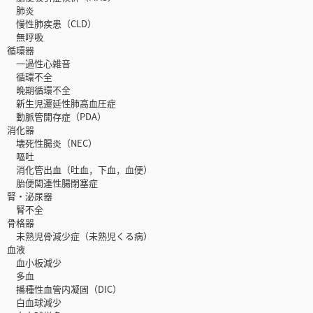
肺炎
慢性肺疾患（CLD）
無呼吸
循環器
一過性心雑音
循環不全
晩期循環不全
新生児遷延性肺高血圧症
動脈管開存症（PDA）
消化器
壊死性腸炎（NEC）
嘔吐
消化管出血（吐血，下血，血便）
胎便関連性腸閉塞症
腎・泌尿器
腎不全
骨格器
未熟児骨減少症（未熟児くる病）
血液
血小板減少
多血
播種性血管内凝固（DIC）
白血球減少