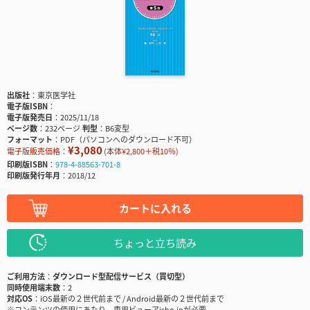
出版社
東京医学社
電子版ISBN
電子版発売日
2025/11/18
ページ数
232ページ
判型
B6変型
フォーマット
PDF（パソコンへのダウンロード不可）
¥3,080
電子版販売価格：
(本体¥2,800＋税10％)
印刷版ISBN
978-4-88563-701-8
印刷版発行年月
2018/12
カートに入れる
ちょっと立ち読み
ご利用方法
ダウンロード型配信サービス（買切型）
同時使用端末数
2
対応OS
iOS最新の２世代前まで / Android最新の２世代前まで
※コンテンツの使用にあたり、専用ビューアisho.jpが必要