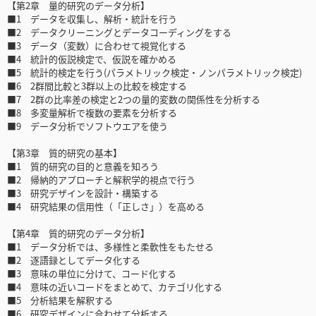
【第2章 量的研究のデータ分析】
■1 データを収集し、解析・統計を行う
■2 データクリーニングとデータコーディングをする
■3 データ（変数）に合わせて視覚化する
■4 統計的仮説検定で、仮説を確かめる
■5 統計的検定を行う(パラメトリック検定・ノンパラメトリック検定)
■6 2群間比較と3群以上の比較を検定する
■7 2群の比率差の検定と2つの量的変数の関係性を分析する
■8 多変量解析で複数の要素を分析する
■9 データ分析でソフトウエアを使う
【第3章 質的研究の基本】
■1 質的研究の目的と意義を知ろう
■2 帰納的アプローチと解釈学的視点で行う
■3 研究デザインを設計・構築する
■4 研究結果の信用性（「正しさ」）を高める
【第4章 質的研究のデータ分析】
■1 データ分析では、多様性と柔軟性をもたせる
■2 逐語録としてデータ化する
■3 意味の単位に分けて、コード化する
■4 意味の近いコードをまとめて、カテゴリ化する
■5 分析結果を解釈する
■6 研究デザインに合わせて分析する