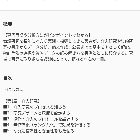
概要
【専門用語や分析方法がピンポイントでわかる】
看護研究を長年にわたり実践・指導してきた著者が、介入研究や質的研
究の実施からデータ分析、論文作成、公表までの基本をやさしく解説。
統計手法の選択や質的データの読み解き方を実例とともに紹介する。現
場で研究に取り組む看護師にとって、頼れる座右の一冊。
目次
・はじめに
【第1章 介入研究】
■1 介入研究のプロセスを知ろう
■2 研究デザインと尺度を設定する
■3 操作・介入のプロトコルを設計する
■4 無作為化（ランダム化）で効果を評価する
■5 研究に信頼性と妥当性をもたせる