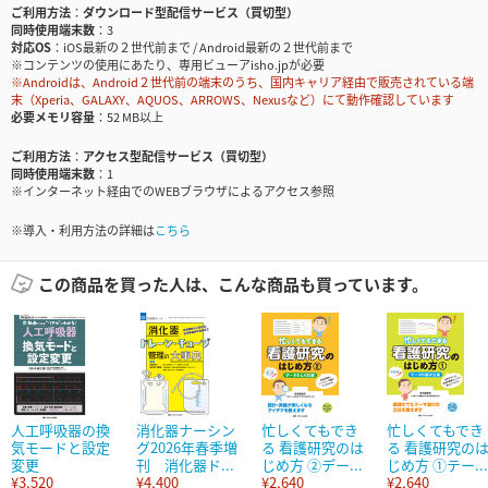
ご利用方法
ダウンロード型配信サービス（買切型）
同時使用端末数
3
対応OS
iOS最新の２世代前まで / Android最新の２世代前まで
※コンテンツの使用にあたり、専用ビューアisho.jpが必要
※Androidは、Android２世代前の端末のうち、国内キャリア経由で販売されている端
末（Xperia、GALAXY、AQUOS、ARROWS、Nexusなど）にて動作確認しています
必要メモリ容量
52 MB以上
ご利用方法
アクセス型配信サービス（買切型）
同時使用端末数
1
※インターネット経由でのWEBブラウザによるアクセス参照
※導入・利用方法の詳細は
こちら
この商品を買った人は、こんな商品も買っています。
人工呼吸器の換
消化器ナーシン
忙しくてもでき
忙しくてもでき
気モードと設定
グ2026年春季増
る 看護研究のは
る 看護研究の
変更
刊 消化器ド...
じめ方 ②デー...
じめ方 ①テー...
¥3,520
¥4,400
¥2,640
¥2,640