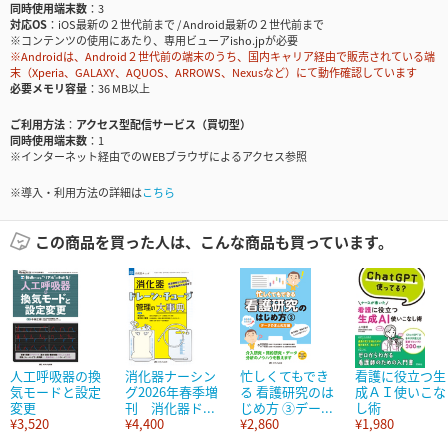
同時使用端末数
3
対応OS
iOS最新の２世代前まで / Android最新の２世代前まで
※コンテンツの使用にあたり、専用ビューアisho.jpが必要
※Androidは、Android２世代前の端末のうち、国内キャリア経由で販売されている端
末（Xperia、GALAXY、AQUOS、ARROWS、Nexusなど）にて動作確認しています
必要メモリ容量
36 MB以上
ご利用方法
アクセス型配信サービス（買切型）
同時使用端末数
1
※インターネット経由でのWEBブラウザによるアクセス参照
※導入・利用方法の詳細は
こちら
この商品を買った人は、こんな商品も買っています。
人工呼吸器の換
消化器ナーシン
忙しくてもでき
看護に役立つ生
気モードと設定
グ2026年春季増
る 看護研究のは
成ＡＩ使いこな
変更
刊 消化器ド...
じめ方 ③デー...
し術
¥3,520
¥4,400
¥2,860
¥1,980