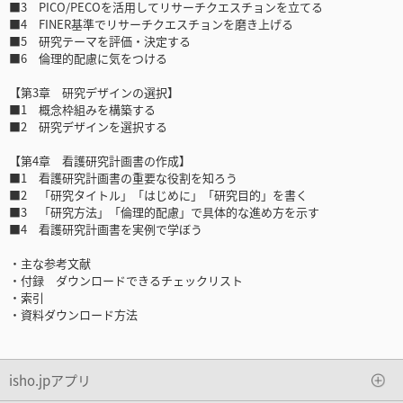
■3 PICO/PECOを活用してリサーチクエスチョンを立てる
■4 FINER基準でリサーチクエスチョンを磨き上げる
■5 研究テーマを評価・決定する
■6 倫理的配慮に気をつける
【第3章 研究デザインの選択】
■1 概念枠組みを構築する
■2 研究デザインを選択する
【第4章 看護研究計画書の作成】
■1 看護研究計画書の重要な役割を知ろう
■2 「研究タイトル」「はじめに」「研究目的」を書く
■3 「研究方法」「倫理的配慮」で具体的な進め方を示す
■4 看護研究計画書を実例で学ぼう
・主な参考文献
・付録 ダウンロードできるチェックリスト
・索引
・資料ダウンロード方法
isho.jpアプリ