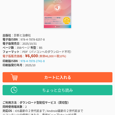
出版社
診断と治療社
電子版ISBN
978-4-7878-8257-8
電子版発売日
2025/10/31
ページ数
356ページ
判型
B5
フォーマット
PDF（パソコンへのダウンロード不可）
¥6,600
電子版販売価格：
(本体¥6,000＋税10％)
印刷版ISBN
978-4-7878-2741-8
印刷版発行年月
2025/10
カートに入れる
ちょっと立ち読み
ご利用方法
ダウンロード型配信サービス（買切型）
同時使用端末数
2
対応OS
iOS最新の２世代前まで / Android最新の２世代前まで
※コンテンツの使用にあたり、専用ビューアisho.jpが必要