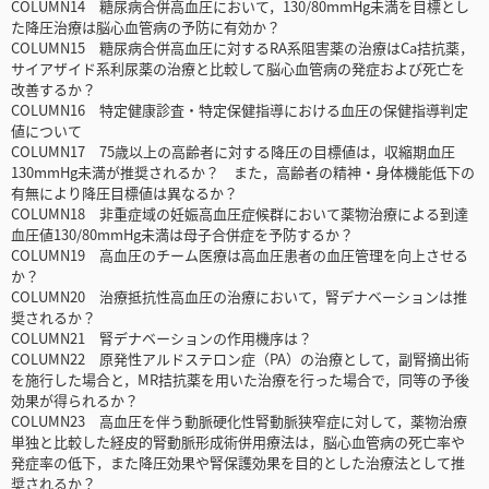
COLUMN14 糖尿病合併高血圧において，130/80mmHg未満を目標とし
た降圧治療は脳心血管病の予防に有効か？
COLUMN15 糖尿病合併高血圧に対するRA系阻害薬の治療はCa拮抗薬，
サイアザイド系利尿薬の治療と比較して脳心血管病の発症および死亡を
改善するか？
COLUMN16 特定健康診査・特定保健指導における血圧の保健指導判定
値について
COLUMN17 75歳以上の高齢者に対する降圧の目標値は，収縮期血圧
130mmHg未満が推奨されるか？ また，高齢者の精神・身体機能低下の
有無により降圧目標値は異なるか？
COLUMN18 非重症域の妊娠高血圧症候群において薬物治療による到達
血圧値130/80mmHg未満は母子合併症を予防するか？
COLUMN19 高血圧のチーム医療は高血圧患者の血圧管理を向上させる
か？
COLUMN20 治療抵抗性高血圧の治療において，腎デナベーションは推
奨されるか？
COLUMN21 腎デナベーションの作用機序は？
COLUMN22 原発性アルドステロン症（PA）の治療として，副腎摘出術
を施行した場合と，MR拮抗薬を用いた治療を行った場合で，同等の予後
効果が得られるか？
COLUMN23 高血圧を伴う動脈硬化性腎動脈狭窄症に対して，薬物治療
単独と比較した経皮的腎動脈形成術併用療法は，脳心血管病の死亡率や
発症率の低下，また降圧効果や腎保護効果を目的とした治療法として推
奨されるか？