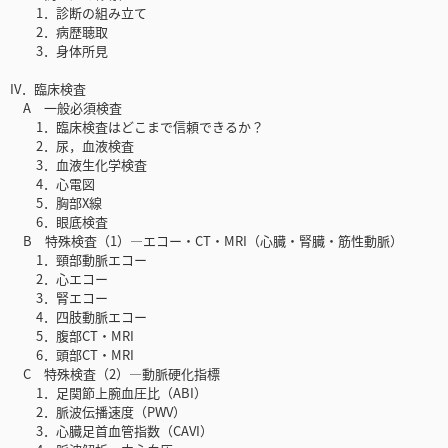
1．診断の組み立て
2．病歴聴取
3．身体所見
IV．臨床検査
A 一般必須検査
1．臨床検査はどこまで信頼できるか？
2．尿，血液検査
3．血液生化学検査
4．心電図
5．胸部X線
6．眼底検査
B 特殊検査（1）―エコー・CT・MRI（心臓・腎臓・筋性動脈）
1．頸部動脈エコー
2．心エコー
3．腎エコー
4．四肢動脈エコー
5．腹部CT・MRI
6．頭部CT・MRI
C 特殊検査（2）―動脈硬化指標
1．足関節上腕血圧比（ABI）
2．脈波伝播速度（PWV）
3．心臓足首血管指数（CAVI）