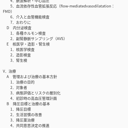
4．脈波解析・中心血圧
5．血流依存性血管拡張反応（flow-mediatedvasodilatation：
FMD）
6．介入と血管機能検査
7．おわりに
D 内分泌検査
1．各種ホルモン検査
2．副腎静脈サンプリング（AVS）
E 核医学・造影・腎生検
1．核医学検査
2．造影検査
3．腎生検
V．治療
A 管理および治療の基本方針
1．治療の目的
2．対象者
3．病態評価とリスクの層別化
4．初診時の高血圧管理計画
B 降圧目標と治療の基本
1．降圧目標
2．生活習慣の改善
3．降圧薬治療
4．共同意思決定の推進