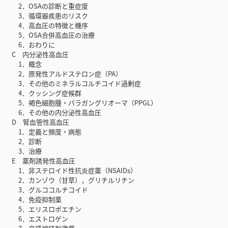
2．OSAの診断と重症度
3．循環器疾患のリスク
4．高血圧の特徴と機序
5．OSA合併高血圧の治療
6．おわりに
C 内分泌性高血圧
1．概念
2．原発性アルドステロン症（PA）
3．その他のミネラルコルチコイド過剰症
4．クッシング症候群
5．褐色細胞腫・パラガングリオーマ（PPGL）
6．その他の内分泌性高血圧
D 腎血管性高血圧
1．定義と頻度・病態
2．診断
3．治療
E 薬剤誘発性高血圧
1．非ステロイド性抗炎症薬（NSAIDs）
2．カンゾウ（甘草），グリチルリチン
3．グルココルチコイド
4．免疫抑制薬
5．エリスロポエチン
6．エストロゲン