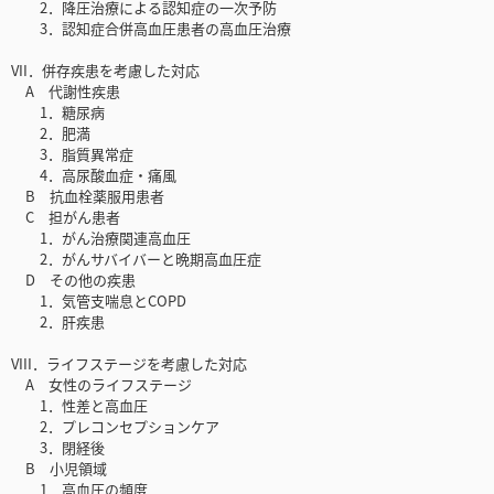
2．降圧治療による認知症の一次予防
3．認知症合併高血圧患者の高血圧治療
VII．併存疾患を考慮した対応
A 代謝性疾患
1．糖尿病
2．肥満
3．脂質異常症
4．高尿酸血症・痛風
B 抗血栓薬服用患者
C 担がん患者
1．がん治療関連高血圧
2．がんサバイバーと晩期高血圧症
D その他の疾患
1．気管支喘息とCOPD
2．肝疾患
VIII．ライフステージを考慮した対応
A 女性のライフステージ
1．性差と高血圧
2．プレコンセプションケア
3．閉経後
B 小児領域
1．高血圧の頻度