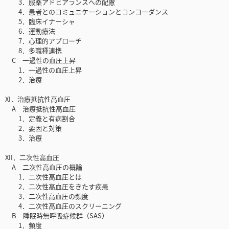
3．服薬アドヒアランスへの配慮
4．患者とのコミュニケーションとコンコーダンス
5．臨床イナーシャ
6．運動療法
7．心理的アプローチ
8．多職種連携
C 一過性の血圧上昇
1．一過性の血圧上昇
2．治療
XI．治療抵抗性高血圧
A 治療抵抗性高血圧
1．定義と有病割合
2．要因と対策
3．治療
XII．二次性高血圧
A 二次性高血圧の概論
1．二次性高血圧とは
2．二次性高血圧をきたす疾患
3．二次性高血圧の頻度
4．二次性高血圧のスクリーニング
B 睡眠時無呼吸症候群（SAS）
1．頻度