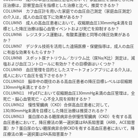
圧治療は，診察室血圧を指標とした治療と比べ，推奨できるか？
COLUMN4 カフ血圧計を用いた家庭での血圧自己測定（家庭血圧測定）
の介入は，成人の血圧低下に効果があるか？
COLUMN5 成人の高血圧患者において，収縮期血圧130mmHg未満を目
標とした降圧治療は脳心血管イベントおよび死亡を抑制するか？
COLUMN6 レジスタンス運動は，有酸素運動と同等の降圧効果がある
か？
COLUMN7 デジタル技術を活用した遠隔医療・保健指導は，成人の血圧
に有益な効果をもたらすか？
COLUMN8 スポット尿ナトリウム／カリウム比（尿Na/K比）測定は，減
塩および血圧コントロールに有効か？その目標値はいくつか？
COLUMN9 血圧管理を目的としたスマートフォンアプリによる介入は，
成人において血圧を低下させるか？
COLUMN10 脳卒中の既往のある高血圧患者の降圧目標レベルは収縮期
130mmHg未満とするか？
COLUMN11 HFpEFにおいて収縮期血圧130mmHg未満の血圧管理は，全
死亡・脳心血管死亡・心不全入院を抑制するか？
COLUMN12 慢性腎臓病（CKD）合併高血圧患者に対して，
130/80mmHg未満を目標とした降圧治療は推奨されるか？
COLUMN13 蛋白尿のある糖尿病非合併慢性腎臓病（CKD）を有する高
血圧患者において，降圧療法の第一選択薬はRA系阻害薬（ARB，ACE阻害
薬）か？蛋白尿のない糖尿病非合併CKDを有する高血圧患者において，降
圧療法の第一選択薬はRA系阻害薬か？