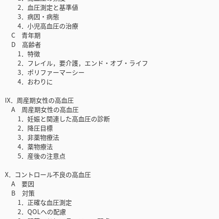
2．血圧測定と基準値
3．病因・病態
4．小児高血圧の治療
C 青年期
D 高齢者
1．特徴
2．フレイル，要介護，エンド・オブ・ライフ
3．ポリファーマーシー
4．おわりに
IX．周産期女性の高血圧
A 周産期女性の高血圧
1．妊娠と関連した高血圧の診断
2．降圧目標
3．非薬物療法
4．薬物療法
5．産後の注意点
X．コントロール不良の高血圧
A 要因
B 対策
1．正確な血圧測定
2．QOLへの配慮