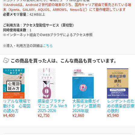
※Androidは、Android２世代前の端末のうち、国内キャリア経由で販売されている端
末（Xperia、GALAXY、AQUOS、ARROWS、Nexusなど）にて動作確認しています
必要メモリ容量
42 MB以上
ご利用方法
アクセス型配信サービス（買切型）
同時使用端末数
1
※インターネット経由でのWEBブラウザによるアクセス参照
※導入・利用方法の詳細は
こちら
この商品を買った人は、こんな商品も買っています。
リアルな現場で
感染症プラチナ
大腸癌治療ガイ
レジデントのた
動ける 心電図
マニュアル Ver.9
ドライン 医師用
めの感染症診療
の読み方
2025-2026
2026年版
の鉄則
¥4,400
¥2,750
¥2,860
¥5,940