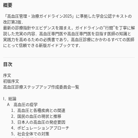
概要
「高血圧管理・治療ガイドライン2025」に準拠した学会公認テキストの
改訂第2版．
最新の診療指針やエビデンスを踏まえ，ガイドラインの“行間”を丁寧に解
説した充実の内容．高血圧専門医や高血圧専門医を目指す医師の知識と
実践力を高めるための必携書であり，高血圧診療にかかわるすべての医師
にとって信頼できる新版ガイドブックです．
目次
序文
初版序文
高血圧診療ステップアップ作成委員会一覧
I．総論
A 高血圧の疫学
1．高血圧と各種疾病との関連
2．国民の血圧の現状と推移
3．日本人の高血圧の発症要因
4．ポピュレーションアプローチ
5．社会全体での対策