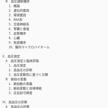
B 血圧調節機序
1．概論
2．遺伝的要因
3．環境要因
4．RAA系
5．交感神経系
6．腎臓と食塩
7．血管機序
8．心臓
9．免疫機序
10．腸内マイクロバイオーム
II．血圧測定
A 血圧測定と臨床評価
1．血圧測定
2．高血圧の診断
3．血圧変動性に基づく分類
B 脈拍の変動
1．脈拍数の意義
2．脈拍変動と自律神経
3．圧反射弓障害
III．高血圧の診察
A 高血圧の診察