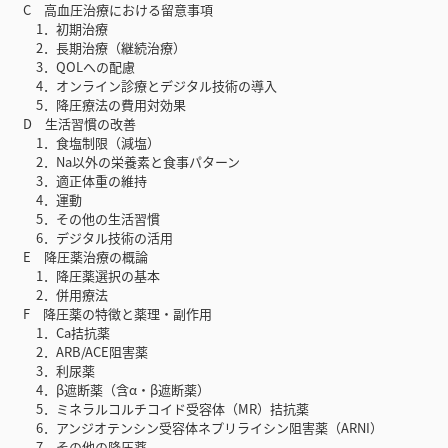
C 高血圧治療における留意事項
1．初期治療
2．長期治療（継続治療）
3．QOLへの配慮
4．オンライン診療とデジタル技術の導入
5．降圧療法の費用対効果
D 生活習慣の改善
1．食塩制限（減塩）
2．Na以外の栄養素と食事パターン
3．適正体重の維持
4．運動
5．その他の生活習慣
6．デジタル技術の活用
E 降圧薬治療の概論
1．降圧薬選択の基本
2．併用療法
F 降圧薬の特徴と薬理・副作用
1．Ca拮抗薬
2．ARB/ACE阻害薬
3．利尿薬
4．β遮断薬（含α・β遮断薬）
5．ミネラルコルチコイド受容体（MR）拮抗薬
6．アンジオテンシン受容体ネプリライシン阻害薬（ARNI）
7．その他の降圧薬