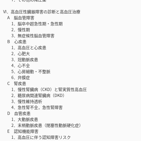
VI．高血圧性臓器障害の診断と高血圧治療
A 脳血管障害
1．脳卒中超急性期・急性期
2．慢性期
3．無症候性脳血管障害
B 心疾患
1．高血圧と心疾患
2．心肥大
3．冠動脈疾患
4．心不全
5．心房細動・不整脈
6．弁膜症
C 腎疾患
1．慢性腎臓病（CKD）と腎実質性高血圧
2．糖尿病関連腎臓病（DKD）
3．慢性維持透析
4．急性腎不全，急性腎障害
D 血管疾患
1．大動脈疾患
2．末梢動脈疾患（閉塞性動脈硬化症）
E 認知機能障害
1．高血圧に伴う認知障害リスク