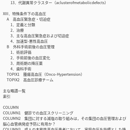
13．代謝異常クラスター（aclusterofmetabolicdefects）
XIII．特殊条件下の高血圧
A 高血圧緊急症・切迫症
1．定義と分類
2．治療
3．主な高血圧緊急症および切迫症
4．加速型-悪性高血圧
B 外科手術前後の血圧管理
1．術前評価
2．手術前後の血圧変化
3．周術期の降圧薬
4．歯科手術
TOPIX1 腫瘍高血圧（Onco-Hypertension）
TOPIX2 高血圧診療チーム
主な略語一覧
索引
COLUMN
COLUMN1 健診での血圧スクリーニング
COLUMN2 集団に対する減塩の取り組みは，その集団の血圧管理および
脳心血管病発症予防に有用か？
COLUMN3 成人の本態性高血圧患者において，家庭血圧を指標とした降