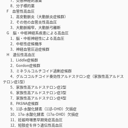
7．交感神経刺激薬
8．分子標的薬
F 血管性高血圧
1．高安動脈炎（大動脈炎症候群）
2．その他の血管炎性高血圧
3．大動脈縮窄，大動脈弓離断
G 脳・中枢神経系疾患による高血圧
1．脳・中枢神経性による高血圧
2．中枢性症候機序
3．神経血管圧迫症候群
H 遺伝性高血圧
1．Liddle症候群
2．Gordon症候群
3．ミネラルコルチコイド過剰症候群
4．グルココルチコイド奏効性アルドステロン症（家族性高アルドス
テロン症1型）
5．家族性高アルドステロン症2型
6．家族性高アルドステロン症3型
7．家族性高アルドステロン症4型
8．PASNA症候群
9．11β-水酸化酵素（11β-OHD）欠損症
10．17α-水酸化酵素（17α-OHD）欠損症
11．妊娠時増悪早期発症高血圧
12．短肢症を伴う遺伝性高血圧