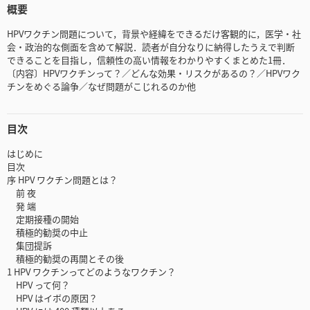
概要
HPVワクチン問題について，背景や経緯をできるだけ客観的に，医学・社
会・政治的な側面を含めて解説．読者が自分なりに納得したうえで判断
できることを目指し，信頼性の高い情報をわかりやすくまとめた1冊．
〔内容〕HPVワクチンって？／どんな効果・リスクがあるの？／HPVワク
チンをめぐる論争／なぜ問題がこじれるのか他
目次
はじめに
目次
序 HPV ワクチン問題とは？
前 夜
発 端
定期接種の開始
積極的勧奨の中止
集団提訴
積極的勧奨の再開とその後
1 HPV ワクチンってどのようなワクチン？
HPV って何？
HPV はイボの原因？