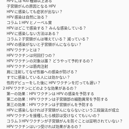
HPV には 400 種類以上ある
子宮頸がんの原因となる HPV
HPV に感染しても症状が出ない？
HPV 感染は自然に治る？
コラム 1 HPV とノーベル賞
HPV はどこで感染する？ みんな感染している？
HPV に感染しない方法はある？
コラム 2 子宮頸がんは増えている？ 減っている？
HPV の感染がないと子宮頸がんにならない？
HPV ワクチンとは？
HPV ワクチンは何回打つの？
HPV ワクチンの対象は誰？ どうやって予約するの？
HPV ワクチンは筋肉注射
肩に注射してなぜ性器への感染が防げる？
すでに感染している人には効かない？
性的デビューをした後に HPV ワクチンを打っても遅い？
2 HPV ワクチンにどのような効果があるの？
第一の効果：HPV ワクチンは HPV の感染を予防する
第二の効果：HPV ワクチンは子宮頸部の細胞異常を予防する
第三の効果：HPV ワクチンは子宮頸がんを予防する
HPV に感染しなければ子宮頸がんにならないという三段論法が成立
HPV ワクチンを接種したら検診は受けなくてもいいの？
コラム 3 HPV ワクチンが子宮頸がんを防ぐことは証明されていない？
HPV ワクチンはいつ受ければ効果があるの？