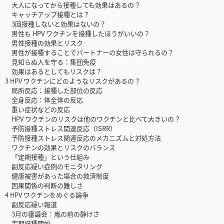
大人になってから接種しても効果はあるの？
キャッチアップ接種とは？
3回接種しないと効果はないの？
男性も HPV ワクチンを接種したほうがいいの？
男性接種の効果とリスク
男性が接種することでパートナーの女性は守られるの？
見知らぬ人を守る：集団免疫
効果はあるとしてもリスクは？
3 HPV ワクチンにどのようなリスクがあるの？
局所反応：接種した部位の反応
全身反応：体全体の反応
重い症状などの反応
HPV ワクチンのリスクは他のワクチンと比べて大きいの？
予防接種ストレス関連反応（ISRR）
予防接種ストレス関連反応のメカニズムと対処方法
ワクチンの効果とリスクのバランス
「定期接種」という仕組み
副反応疑い症例のモニタリング
健康被害があった場合の救済制度
因果関係の判断の難しさ
4 HPV ワクチンをめぐる論争
副反応疑い報道
3月の審議会：嵐の前の静けさ
定期接種開始