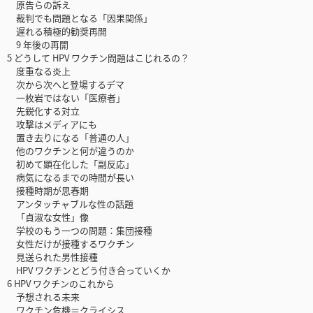
原告らの訴え
裁判でも問題となる「因果関係」
遅れる積極的勧奨再開
9 年後の再開
5 どうして HPV ワクチン問題はこじれるの？
度重なる炎上
次から次へと登場するデマ
一枚岩ではない「医療者」
先鋭化する対立
攻撃はメディアにも
置き去りになる「普通の人」
他のワクチンと何が違うのか
初めて顕在化した「副反応」
病気になるまでの時間が長い
接種時期が思春期
アンタッチャブルな性の話題
「貞淑な女性」像
学校のもう一つの問題：集団接種
女性だけが接種するワクチン
見送られた男性接種
HPV ワクチンとどう付き合っていくか
6 HPV ワクチンのこれから
予想される未来
ワクチン危機＝クライシス