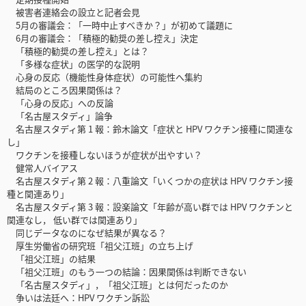
被害者連絡会の設立と記者会見
5月の審議会：「一時中止すべきか？」が初めて議題に
6月の審議会：「積極的勧奨の差し控え」決定
「積極的勧奨の差し控え」とは？
「多様な症状」の医学的な説明
心身の反応（機能性身体症状）の可能性へ集約
結局のところ因果関係は？
「心身の反応」への反論
「名古屋スタディ」論争
名古屋スタディ第 1 報：鈴木論文「症状と HPV ワクチン接種に関連な
し」
ワクチンを接種しないほうが症状が出やすい？
健常人バイアス
名古屋スタディ第 2 報：八重論文「いくつかの症状は HPV ワクチン接
種と関連あり」
名古屋スタディ第 3 報：設楽論文「年齢が高い群では HPV ワクチンと
関連なし， 低い群では関連あり」
同じデータなのになぜ結果が異なる？
厚生労働省の研究班「祖父江班」の立ち上げ
「祖父江班」の結果
「祖父江班」のもう一つの結論：因果関係は判断できない
「名古屋スタディ」，「祖父江班」とは何だったのか
争いは法廷へ：HPV ワクチン訴訟