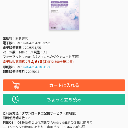
出版社
朝倉書店
電子版ISBN
978-4-254-91892-2
電子版発売日
2025/11/05
ページ数
148ページ
判型
A5
フォーマット
PDF（パソコンへのダウンロード不可）
¥2,970
電子版販売価格：
(本体¥2,700＋税10％)
印刷版ISBN
978-4-254-10311-3
印刷版発行年月
2025/11
カートに入れる
ちょっと立ち読み
ご利用方法
ダウンロード型配信サービス（買切型）
同時使用端末数
2
対応OS
iOS最新の２世代前まで / Android最新の２世代前まで
※コンテンツの使用にあたり、専用ビューアisho.jpが必要