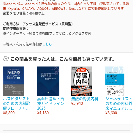
※Androidは、Android２世代前の端末のうち、国内キャリア経由で販売されている端
末（Xperia、GALAXY、AQUOS、ARROWS、Nexusなど）にて動作確認しています
必要メモリ容量
46 MB以上
ご利用方法
アクセス型配信サービス（買切型）
同時使用端末数
1
※インターネット経由でのWEBブラウザによるアクセス参照
※導入・利用方法の詳細は
こちら
この商品を買った人は、こんな商品も買っています。
ホスピタリスト
高血圧管理・治
無敵の腎臓内科
ジェネラリスト
のための内科診
療ガイドライン
¥5,940
のための内科外
療フローチャ...
2025
来マニュアル...
¥8,800
¥4,180
¥6,600