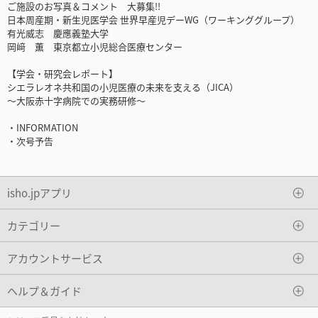
ご施設のお写真＆コメント 大募集!!
日本周産期・新生児医学会 世界早産児デーWG（ワーキンググループ）
有光威志 慶應義塾大学
岡﨑 薫 東京都立小児総合医療センター
【学会・研究会レポート】
シエラレオネ共和国の小児医療の未来を支える（JICA）
～大阪赤十字病院での実務研修～
・INFORMATION
・次号予告
isho.jpアプリ
カテゴリー
アカウントサービス
ヘルプ＆ガイド