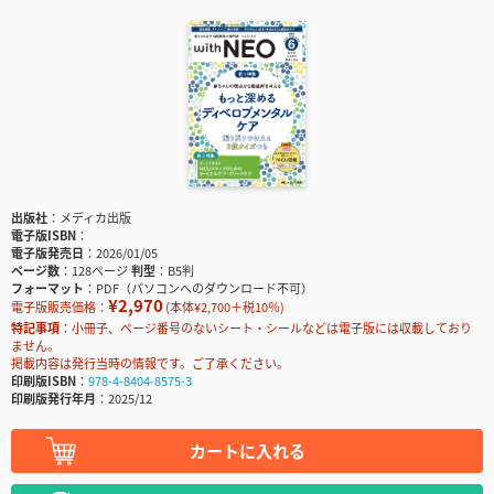
出版社
メディカ出版
電子版ISBN
電子版発売日
2026/01/05
ページ数
128ページ
判型
B5判
フォーマット
PDF（パソコンへのダウンロード不可）
¥2,970
電子版販売価格：
(本体¥2,700＋税10％)
特記事項
小冊子、ページ番号のないシート・シールなどは電子版には収載しており
ません。
掲載内容は発行当時の情報です。ご了承ください。
印刷版ISBN
978-4-8404-8575-3
印刷版発行年月
2025/12
カートに入れる