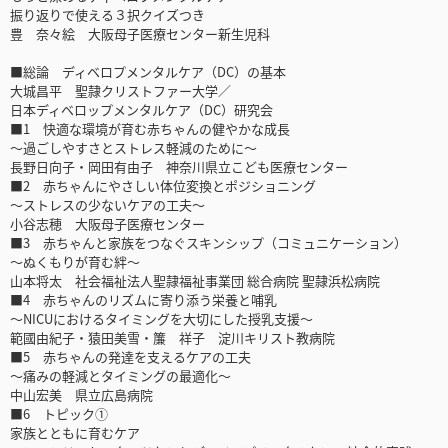
振り返りで使える３択クイズつき
豊 奈々絵 大阪母子医療センター新生児科
■総論 ディベロプメンタルケア（DC）の基本
大城昌平 聖隷クリストファー大学／
日本ディベロップメンタルケア（DC）研究会
■1 快適な環境が育む赤ちゃんの健やかな成長
～過ごしやすさとストレス軽減のために～
長野日向子・岡田有由子 神奈川県立こども医療センター
■2 赤ちゃんにやさしい体位変換とポジショニング
～ストレスの少ないケアの工夫～
小谷志穂 大阪母子医療センター
■3 赤ちゃんと家族をつなぐスキンシップ（コミュニケーション）
～ぬくもりが育む絆～
山本将太 社会福祉法人聖隷福祉事業団 総合病院 聖隷浜松病院
■4 赤ちゃんのリズムに寄り添う栄養と哺乳
～NICUにおけるタイミングを大切にした授乳支援～
範國由紀子・猿田美雪・簾 祥子 淀川キリスト教病院
■5 赤ちゃんの発達を支えるケアの工夫
～痛みの軽減とタイミングの最適化～
中山宏美 県立広島病院
■6 トピック①
家族とともに育むケア