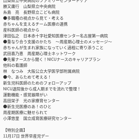
山梨県立中央病院のファミリーセンタードケア
勝又庸行 山梨県立中央病院
糸島 亮 長野県立こども病院
●多職種の視点から見て・考える
赤ちゃんを支えるチーム医療の連携
産科医師の視点から
津田弘之 日本赤十字社愛知医療センター名古屋第一病院
●重なり合う支援のかたち ～周産期心理士のメッセージ～
赤ちゃんが生まれ家族になっていく過程に寄り添うこと
武田喜乃恵 周産期心理士ネットワーク
●先輩ナースから聞く！NICUナースのキャリアプラン
他科の看護師
林 なつみ 大阪公立大学医学部附属病院
●今、あらためて考える！
新生児科医師のためのフォローアップ
NICU退院後から成人期までを流れで整理！
運動機能・感覚器障がい
高田栄子 光の家療育センター
●新生児医療のあ！のひと
周産期医療に魅せられて
小澤悠里 国立成育医療研究センター
【特別企画】
11月17日 世界早産児デー