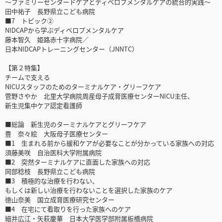
～ファミリーセンタードケアとディベロプメンタルケアの統合的実践～
田中祐子 長野県立こども病院
■7 トピック②
NIDCAPから学ぶディベロプメンタルケア
藤本智久 姫路赤十字病院／
日本NIDCAPトレーニングセンター（JNNTC）
【第２特集】
チームで支える
NICUスタッフのためのターミナルケア・グリーフケア
菅野さやか 北里大学病院周産母子成育医療センターNICU主任、
新生児集中ケア認定看護師
■総論 新生児のターミナルケアとグリーフケア
豊 奈々絵 大阪母子医療センター
■1 生まれる前から緩和ケアが必要なことが分かっている家族への対応
須藤美咲 自治医科大学附属病院
■2 突然ターミナルケアに直面した家族への対応
岡部稔枝 長野県立こども病院
■3 積極的な治療を行わない、
もしくは新しい治療を行わないことを選択した家族のケア
徳山奈美 国立成育医療研究センター
■4 在宅にて看取りを行った家族へのケア
細井広江・矢萩慶華 日本大学医学部附属板橋病院