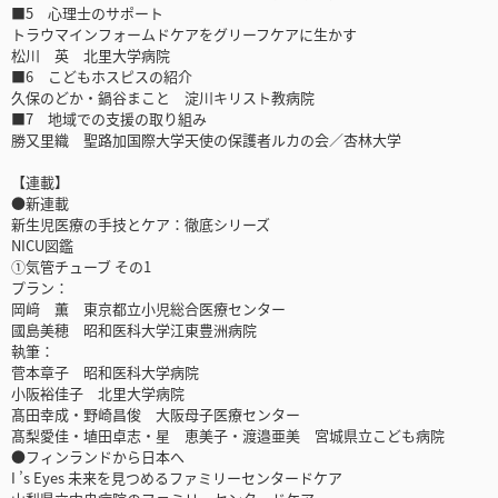
■5 心理士のサポート
トラウマインフォームドケアをグリーフケアに生かす
松川 英 北里大学病院
■6 こどもホスピスの紹介
久保のどか・鍋谷まこと 淀川キリスト教病院
■7 地域での支援の取り組み
勝又里織 聖路加国際大学天使の保護者ルカの会／杏林大学
【連載】
●新連載
新生児医療の手技とケア：徹底シリーズ
NICU図鑑
①気管チューブ その1
プラン：
岡﨑 薫 東京都立小児総合医療センター
國島美穂 昭和医科大学江東豊洲病院
執筆：
菅本章子 昭和医科大学病院
小阪裕佳子 北里大学病院
髙田幸成・野崎昌俊 大阪母子医療センター
髙梨愛佳・埴田卓志・星 恵美子・渡邉亜美 宮城県立こども病院
●フィンランドから日本へ
I ’s Eyes 未来を見つめるファミリーセンタードケア