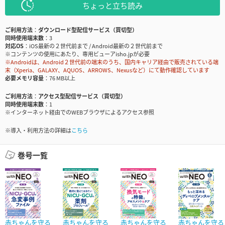
ちょっと立ち読み
ご利用方法
ダウンロード型配信サービス（買切型）
同時使用端末数
3
対応OS
iOS最新の２世代前まで / Android最新の２世代前まで
※コンテンツの使用にあたり、専用ビューアisho.jpが必要
※Androidは、Android２世代前の端末のうち、国内キャリア経由で販売されている端
末（Xperia、GALAXY、AQUOS、ARROWS、Nexusなど）にて動作確認しています
必要メモリ容量
76 MB以上
ご利用方法
アクセス型配信サービス（買切型）
同時使用端末数
1
※インターネット経由でのWEBブラウザによるアクセス参照
※導入・利用方法の詳細は
こちら
巻号一覧
赤ちゃんを守る
赤ちゃんを守る
赤ちゃんを守る
赤ちゃんを守る