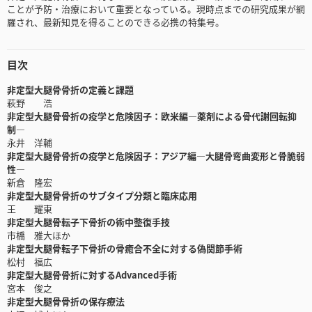
ことが予防・治療において重要となっている。現時点までの研究成果が網
羅され、最新知見を得ることのできる必携の特集号。
目次
非定型大腿骨骨折の定義と課題
萩野 浩
非定型大腿骨骨折の疫学と危険因子：欧米編―薬剤による骨代謝回転抑
制―
永井 洋輔
非定型大腿骨骨折の疫学と危険因子：アジア編―大腿骨弯曲変形と骨脆弱
性―
新倉 隆宏
非定型大腿骨骨折のサブタイプ分類と臨床応用
王 耀東
非定型大腿骨転子下骨折の術中整復手技
市橋 雅大ほか
非定型大腿骨転子下骨折の骨癒合不全に対する偽関節手術
松村 福広
非定型大腿骨骨折に対するAdvanced手術
宮本 俊之
非定型大腿骨骨折の保存療法