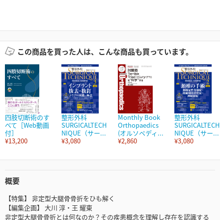
この商品を買った人は、こんな商品も買っています。
四肢切断術のす
整形外科
Monthly Book
整形外科
べて［Web動画
SURGICALTECH
Orthopaedics
SURGICALTECH
付］
NIQUE（サー...
(オルソペディ...
NIQUE（サー...
¥13,200
¥3,080
¥2,860
¥3,080
概要
【特集】 非定型大腿骨骨折をひも解く
【編集企画】 大川 淳・王 耀東
非定型大腿骨骨折とは何なのか？その疾患概念を理解し存在を認識する