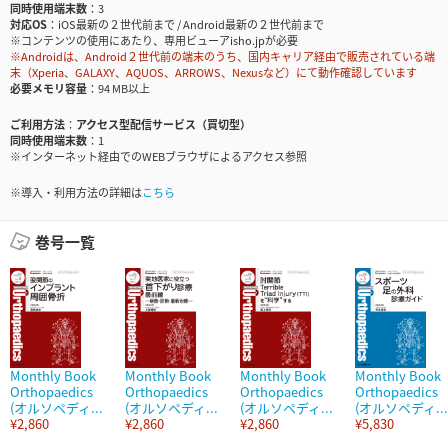
同時使用端末数
3
対応OS
iOS最新の２世代前まで / Android最新の２世代前まで
※コンテンツの使用にあたり、専用ビューアisho.jpが必要
※Androidは、Android２世代前の端末のうち、国内キャリア経由で販売されている端
末（Xperia、GALAXY、AQUOS、ARROWS、Nexusなど）にて動作確認しています
必要メモリ容量
94 MB以上
ご利用方法
アクセス型配信サービス（買切型）
同時使用端末数
1
※インターネット経由でのWEBブラウザによるアクセス参照
※導入・利用方法の詳細は
こちら
巻号一覧
Monthly Book
Monthly Book
Monthly Book
Monthly Book
Orthopaedics
Orthopaedics
Orthopaedics
Orthopaedics
(オルソペディ...
(オルソペディ...
(オルソペディ...
(オルソペディ...
¥2,860
¥2,860
¥2,860
¥5,830