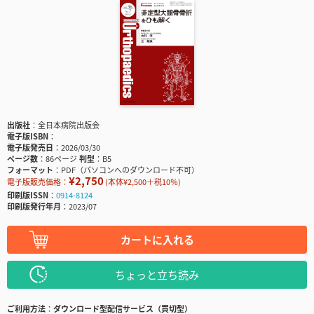
出版社
全日本病院出版会
電子版ISBN
電子版発売日
2026/03/30
ページ数
86ページ
判型
B5
フォーマット
PDF（パソコンへのダウンロード不可）
¥2,750
電子版販売価格：
(本体¥2,500＋税10％)
印刷版ISSN
0914-8124
印刷版発行年月
2023/07
カートに入れる
ちょっと立ち読み
ご利用方法
ダウンロード型配信サービス（買切型）