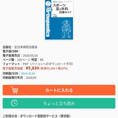
出版社
全日本病院出版会
電子版ISBN
電子版発売日
2026/05/18
ページ数
155ページ
判型
B5
フォーマット
PDF（パソコンへのダウンロード不可）
¥5,830
電子版販売価格：
(本体¥5,300＋税10％)
印刷版ISSN
0914-8124
印刷版発行年月
2026/05
カートに入れる
ちょっと立ち読み
ご利用方法
ダウンロード型配信サービス（買切型）