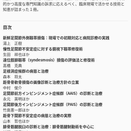
的かつ高度な専門知識の訴求に応えるべく、臨床現場で活かせる技術と
知恵が詰まった１冊。
目次
新鮮足関節外側靱帯損傷：現場での初期対応と病院診療の実践
湯上 正樹
慢性足関節不安定症に対する鏡視下靱帯修復術
生田 祥也ほか
遠位脛腓靱帯（syndesmosis）損傷の評価法と修復術
髙橋 克典
足根洞症候群の病態と治療
森本 将太
距骨骨軟骨損傷の画像診断と治療方針の立案
中村 俊介
足関節前方インピンジメント症候群（AAIS）の診断と治療
永元 英明ほか
足関節後方インピンジメント症候群（PAIS）の診断と治療
竹島憲一郎ほか
距骨下関節不安定症の病態と治療の実際
山本 哲也ほか
腓骨筋腱脱臼の診断と治療：腓骨筋腱制動術を中心に