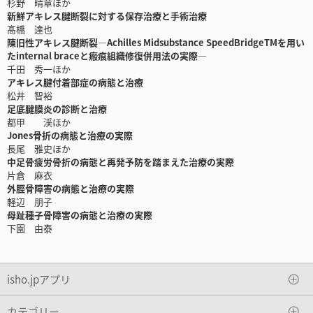
杉野 晴章ほか
新鮮アキレス腱断裂に対する保存治療と手術治療
髙橋 達也
陳旧性アキレス腱断裂―Achilles Midsubstance SpeedBridgeTMを用い
たinternal braceと瘢痕組織修復併用法の実際―
千田 秀一ほか
アキレス腱付着部症の病態と治療
松井 智裕
足底腱膜炎の診断と治療
都甲 渓ほか
Jones骨折の病態と治療の実際
長尾 雅史ほか
中足骨疲労骨折の病態と再発予防を踏まえた治療の実際
片倉 麻衣
外脛骨障害の病態と治療の実際
軽辺 朋子
母趾種子骨障害の病態と治療の実際
下園 由泰
isho.jpアプリ
カテゴリー