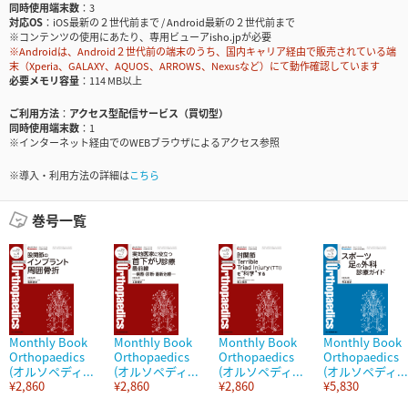
同時使用端末数
3
対応OS
iOS最新の２世代前まで / Android最新の２世代前まで
※コンテンツの使用にあたり、専用ビューアisho.jpが必要
※Androidは、Android２世代前の端末のうち、国内キャリア経由で販売されている端
末（Xperia、GALAXY、AQUOS、ARROWS、Nexusなど）にて動作確認しています
必要メモリ容量
114 MB以上
ご利用方法
アクセス型配信サービス（買切型）
同時使用端末数
1
※インターネット経由でのWEBブラウザによるアクセス参照
※導入・利用方法の詳細は
こちら
巻号一覧
Monthly Book
Monthly Book
Monthly Book
Monthly Book
Orthopaedics
Orthopaedics
Orthopaedics
Orthopaedics
(オルソペディ...
(オルソペディ...
(オルソペディ...
(オルソペディ...
¥2,860
¥2,860
¥2,860
¥5,830