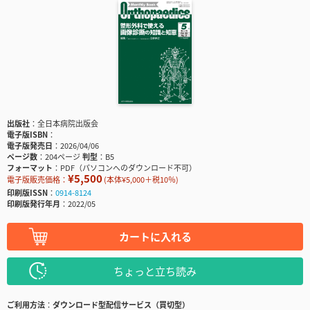
出版社
全日本病院出版会
電子版ISBN
電子版発売日
2026/04/06
ページ数
204ページ
判型
B5
フォーマット
PDF（パソコンへのダウンロード不可）
¥5,500
電子版販売価格：
(本体¥5,000＋税10％)
印刷版ISSN
0914-8124
印刷版発行年月
2022/05
カートに入れる
ちょっと立ち読み
ご利用方法
ダウンロード型配信サービス（買切型）