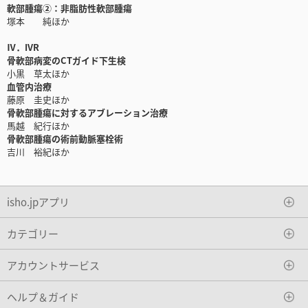
軟部腫瘍②：非脂肪性軟部腫瘍
塚本 純ほか
Ⅳ．IVR
骨軟部病変のCTガイド下生検
小黒 草太ほか
血管内治療
藤原 圭史ほか
骨軟部腫瘍に対するアブレーション治療
馬越 紀行ほか
骨軟部腫瘍の術前動脈塞栓術
吉川 裕紀ほか
isho.jpアプリ
カテゴリー
アカウントサービス
ヘルプ＆ガイド