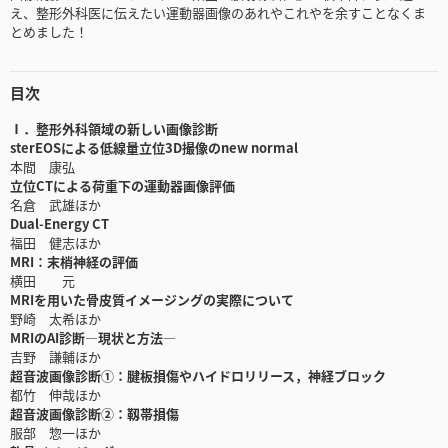
え、整形外科医に伝えたい運動器画像のあれやこれやを余すことなくま
とめました！
目次
Ⅰ．整形外科領域の新しい画像診断
sterEOSによる低線量立位3D撮像のnew normal
本間 康弘
立位CTによる荷重下の運動器画像評価
名倉 武雄ほか
Dual-Energy CT
福田 健志ほか
MRI：末梢神経の評価
横田 元
MRIを用いた骨皮質イメージングの実際について
野崎 太希ほか
MRIのAI診断―現状と方法―
吉野 謙輔ほか
超音波画像診断①：腱板損傷やハイドロリリース，神経ブロック
都竹 伸哉ほか
超音波画像診断②：靱帯損傷
服部 惣一ほか