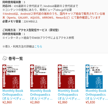
同時使用端末数
3
対応OS
iOS最新の２世代前まで / Android最新の２世代前まで
※コンテンツの使用にあたり、専用ビューアisho.jpが必要
※Androidは、Android２世代前の端末のうち、国内キャリア経由で販売されている端
末（Xperia、GALAXY、AQUOS、ARROWS、Nexusなど）にて動作確認しています
必要メモリ容量
226 MB以上
ご利用方法
アクセス型配信サービス（買切型）
同時使用端末数
1
※インターネット経由でのWEBブラウザによるアクセス参照
※導入・利用方法の詳細は
こちら
巻号一覧
Monthly Book
Monthly Book
Monthly Book
Monthly Book
Orthopaedics
Orthopaedics
Orthopaedics
Orthopaedics
(オルソペディ...
(オルソペディ...
(オルソペディ...
(オルソペディ...
¥2,860
¥2,860
¥2,860
¥5,830