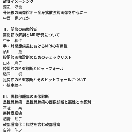
軟骨イメージング
渡辺 淳也
骨転移の画像診断―全身拡散強調画像を中心に―
中西 克之ほか
Ⅱ．関節の画像診断
肩関節の解剖とMRI所見について
中田 和佳
手・肘関節疾患におけるMRIの有用性
橘川 薫
股関節画像診断のためのチェックリスト
山本 麻子
膝関節のMRI診断とピットフォール
稲岡 努
足関節のMRI診断とそのピットフォールについて
小橋由紋子
Ⅲ．骨軟部腫瘍の画像診断
良性骨腫瘍―良性骨腫瘍の画像診断と悪性との鑑別―
常陸 真
悪性骨腫瘍
植野 映子
軟部腫瘍①：脂肪を含む軟部腫瘍
白神 伸之