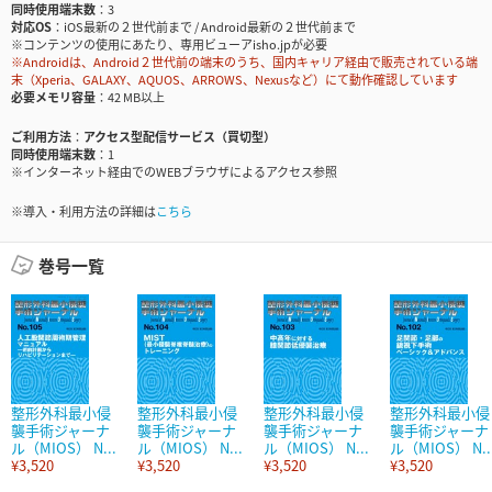
同時使用端末数
3
対応OS
iOS最新の２世代前まで / Android最新の２世代前まで
※コンテンツの使用にあたり、専用ビューアisho.jpが必要
※Androidは、Android２世代前の端末のうち、国内キャリア経由で販売されている端
末（Xperia、GALAXY、AQUOS、ARROWS、Nexusなど）にて動作確認しています
必要メモリ容量
42 MB以上
ご利用方法
アクセス型配信サービス（買切型）
同時使用端末数
1
※インターネット経由でのWEBブラウザによるアクセス参照
※導入・利用方法の詳細は
こちら
巻号一覧
整形外科最小侵
整形外科最小侵
整形外科最小侵
整形外科最小侵
襲手術ジャーナ
襲手術ジャーナ
襲手術ジャーナ
襲手術ジャーナ
ル（MIOS） N...
ル（MIOS） N...
ル（MIOS） N...
ル（MIOS） N..
¥3,520
¥3,520
¥3,520
¥3,520