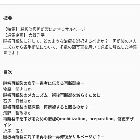
概要
【特集】 腱板修復再断裂に対するサルベージ
【編集企画】 大野洋平
腱板再断裂に対して、どのような治療を選択するべきか？ 再断裂のメカ
ニズムから各手術法について、多数の図写真を用いて詳細に解説した特集
号です！
目次
腱板再断裂の疫学―患者に伝える再断裂率―
牧原 武史ほか
腱板再断裂のメカニズム―術後再断裂を減らすために―
石塚 真哉ほか
腱板再断裂の臨床像―再断裂すると困るのか？―
濱野 哲敬ほか
再断裂率を下げるための腱板のmobilization，preparation，修復デザ
イン
永澤 雷太
腱板再断裂に対する再手術―再修復かサルベージか？―