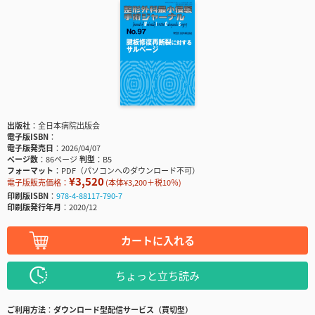
出版社
全日本病院出版会
電子版ISBN
電子版発売日
2026/04/07
ページ数
86ページ
判型
B5
フォーマット
PDF（パソコンへのダウンロード不可）
¥3,520
電子版販売価格：
(本体¥3,200＋税10％)
印刷版ISBN
978-4-88117-790-7
印刷版発行年月
2020/12
カートに入れる
ちょっと立ち読み
ご利用方法
ダウンロード型配信サービス（買切型）