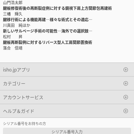
山門浩太郎
腱板修復術後の再断裂症例に対する鏡視下肩上方関節包再建術
三幡 輝久
腱移行術による機能再建―様々な術式とその適応―
川真田 純ほか
新しいサルベージ手術の可能性―海外での選択肢―
松村 昇
腱板再断裂例に対するリバース型人工肩関節置換術
落合 信靖
isho.jpアプリ
カテゴリー
アカウントサービス
ヘルプ＆ガイド
シリアル番号をお持ちの方
シリアル番号入力