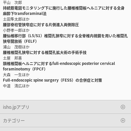
平山 次郎
持続筋電図モニタリング下に施行した腰椎椎間板ヘルニアに対する全身
麻酔下transforaminal法
土田隼太郎ほか
腰部脊柱管狭窄症に対する片側進入両側除圧
小野孝一郎ほか
腰仙椎移行部（L5/S1）椎間孔狭窄に対する全脊椎内視鏡を用いた椎間孔
狭窄開放術（FELF）
浦山 茂樹ほか
腰椎椎間孔狭窄に対する椎間孔拡大術の手術手技
土屋 邦喜
頚椎椎間板ヘルニアに対するfull-endoscopic posterior cervical
foraminotomy（FPCF）
大森 一生ほか
Full-endoscopic spine surgery（FESS）の合併症と対策
中道 清広ほか
isho.jpアプリ
カテゴリー