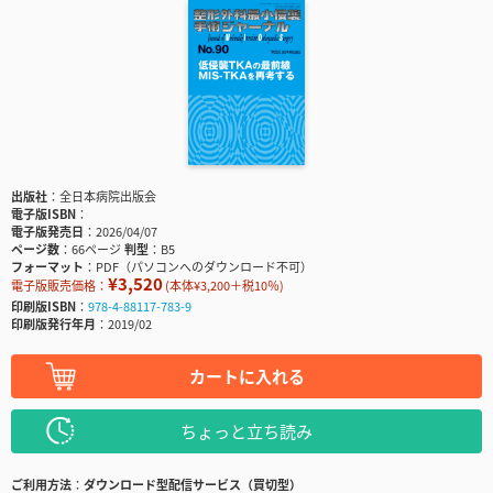
出版社
全日本病院出版会
電子版ISBN
電子版発売日
2026/04/07
ページ数
66ページ
判型
B5
フォーマット
PDF（パソコンへのダウンロード不可）
¥3,520
電子版販売価格：
(本体¥3,200＋税10％)
印刷版ISBN
978-4-88117-783-9
印刷版発行年月
2019/02
カートに入れる
ちょっと立ち読み
ご利用方法
ダウンロード型配信サービス（買切型）