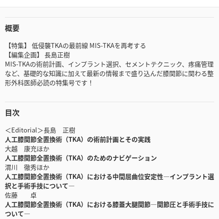
概要
【特集】 低侵襲TKAの最前線 MIS-TKAを再考する
【編集企画】 長島正樹
MIS-TKAの術前計画、インプラント選択、セメントテクニック、疼痛管理
など、基礎的な知識に加えて最新の情報まで盛り込んだ膝関節に関わる整
形外科医師必読の特集号です！
目次
＜Editorial＞長島 正樹
人工膝関節全置換術（TKA）の術前計画とその実践
大越 康充ほか
人工膝関節全置換術（TKA）のためのナビゲーション
渭川 徹秀ほか
人工膝関節全置換術（TKA）における中間屈曲位安定性―インプラント選
択と手術手技について―
佐藤 卓
人工膝関節全置換術（TKA）における膝蓋大腿関節―関節圧と手術手技に
ついて―