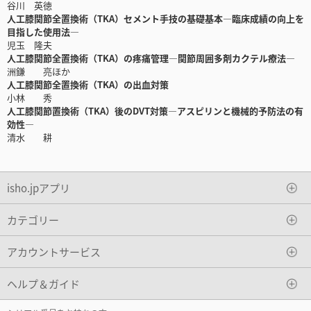
谷川 英徳
人工膝関節全置換術（TKA）セメント手技の基礎基本―臨床成績の向上を
目指した使用法―
児玉 隆夫
人工膝関節全置換術（TKA）の疼痛管理―関節周囲多剤カクテル療法―
洲鎌 亮ほか
人工膝関節全置換術（TKA）の出血対策
小林 秀
人工膝関節置換術（TKA）後のDVT対策―アスピリンと機械的予防法の有
効性―
清水 耕
isho.jpアプリ
カテゴリー
アカウントサービス
ヘルプ＆ガイド