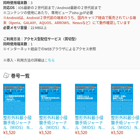
同時使用端末数
3
対応OS
iOS最新の２世代前まで / Android最新の２世代前まで
※コンテンツの使用にあたり、専用ビューアisho.jpが必要
※Androidは、Android２世代前の端末のうち、国内キャリア経由で販売されている端
末（Xperia、GALAXY、AQUOS、ARROWS、Nexusなど）にて動作確認しています
必要メモリ容量
22 MB以上
ご利用方法
アクセス型配信サービス（買切型）
同時使用端末数
1
※インターネット経由でのWEBブラウザによるアクセス参照
※導入・利用方法の詳細は
こちら
巻号一覧
整形外科最小侵
整形外科最小侵
整形外科最小侵
整形外科最小侵
襲手術ジャーナ
襲手術ジャーナ
襲手術ジャーナ
襲手術ジャーナ
ル（MIOS） N...
ル（MIOS） N...
ル（MIOS） N...
ル（MIOS） N..
¥3,520
¥3,520
¥3,520
¥3,520