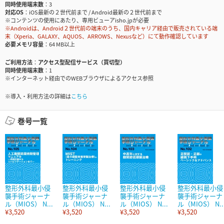
同時使用端末数
3
対応OS
iOS最新の２世代前まで / Android最新の２世代前まで
※コンテンツの使用にあたり、専用ビューアisho.jpが必要
※Androidは、Android２世代前の端末のうち、国内キャリア経由で販売されている端
末（Xperia、GALAXY、AQUOS、ARROWS、Nexusなど）にて動作確認しています
必要メモリ容量
64 MB以上
ご利用方法
アクセス型配信サービス（買切型）
同時使用端末数
1
※インターネット経由でのWEBブラウザによるアクセス参照
※導入・利用方法の詳細は
こちら
巻号一覧
整形外科最小侵
整形外科最小侵
整形外科最小侵
整形外科最小侵
襲手術ジャーナ
襲手術ジャーナ
襲手術ジャーナ
襲手術ジャーナ
ル（MIOS） N...
ル（MIOS） N...
ル（MIOS） N...
ル（MIOS） N..
¥3,520
¥3,520
¥3,520
¥3,520