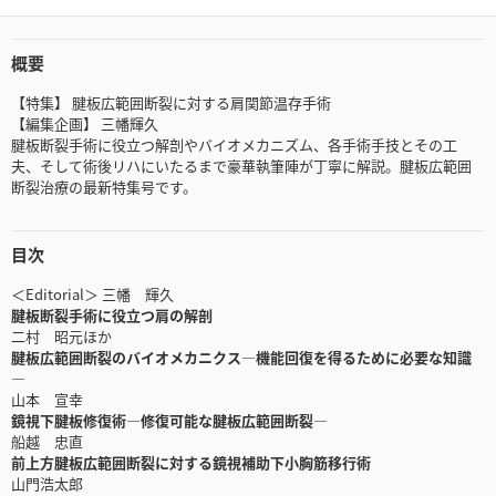
概要
【特集】 腱板広範囲断裂に対する肩関節温存手術
【編集企画】 三幡輝久
腱板断裂手術に役立つ解剖やバイオメカニズム、各手術手技とその工
夫、そして術後リハにいたるまで豪華執筆陣が丁寧に解説。腱板広範囲
断裂治療の最新特集号です。
目次
＜Editorial＞ 三幡 輝久
腱板断裂手術に役立つ肩の解剖
二村 昭元ほか
腱板広範囲断裂のバイオメカニクス―機能回復を得るために必要な知識
―
山本 宣幸
鏡視下腱板修復術―修復可能な腱板広範囲断裂―
船越 忠直
前上方腱板広範囲断裂に対する鏡視補助下小胸筋移行術
山門浩太郎