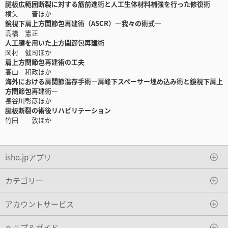
腱板広範囲断裂に対する筋前進術と人工生体材料補強を行った修復術
横矢 晋ほか
鏡視下肩上方関節包再建術（ASCR）―我々の術式―
高橋 憲正
人工腱を用いた上方関節包再建術
岡村 健司ほか
肩上方関節包再建術の工夫
高山 和政ほか
海外における肩関節温存手術―肩峰下スペーサー埋め込み術と鏡視下肩上
方関節包再建術―
長谷川彰彦ほか
腱板断裂の術後リハビリテーション
竹田 敦ほか
isho.jpアプリ
カテゴリー
アカウントサービス
ヘルプ＆ガイド