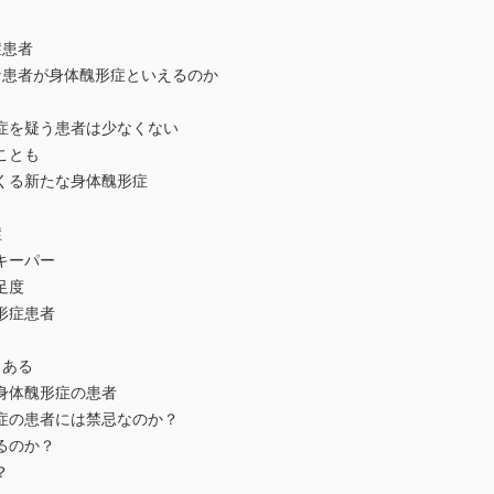
症患者
な患者が身体醜形症といえるのか
症を疑う患者は少なくない
ことも
くる新たな身体醜形症
症
キーパー
足度
形症患者
もある
身体醜形症の患者
症の患者には禁忌なのか？
るのか？
？