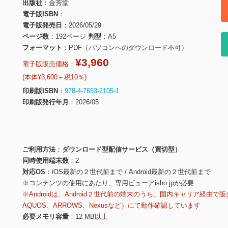
出版社
金芳堂
電子版ISBN
電子版発売日
2026/05/29
ページ数
192ページ
判型
A5
フォーマット
PDF（パソコンへのダウンロード不可）
¥3,960
電子版販売価格：
(本体¥3,600＋税10％)
印刷版ISBN
978-4-7653-2105-1
印刷版発行年月
2026/05
ご利用方法
ダウンロード型配信サービス（買切型）
同時使用端末数
2
対応OS
iOS最新の２世代前まで / Android最新の２世代前まで
※コンテンツの使用にあたり、専用ビューアisho.jpが必要
※Androidは、Android２世代前の端末のうち、国内キャリア経由で販
AQUOS、ARROWS、Nexusなど）にて動作確認しています
必要メモリ容量
12 MB以上