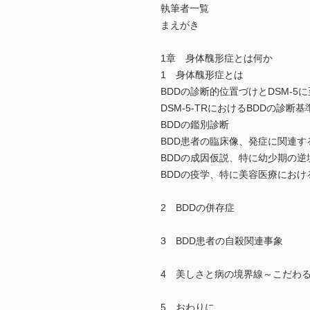
執筆者一覧
まえがき
1章 身体醜形症とは何か
1 身体醜形症とは
BDDの診断的位置づけとDSM-5
DSM-5-TRにおけるBDDの診断基
BDDの鑑別診断
BDD患者の臨床像、発症に関連
BDDの成因仮説、特に幼少期の逆
BDDの疫学、特に美容医療にお
2 BDDの併存症
3 BDD患者の自殺関連事象
4 美しさと病の境界線～こだわ
5 おわりに