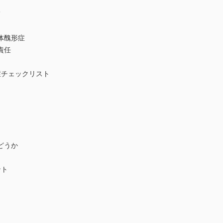
て
体醜形症
責任
症チェックリスト
どうか
ント