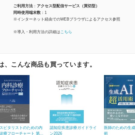
ご利用方法
アクセス型配信サービス（買切型）
同時使用端末数
1
※インターネット経由でのWEBブラウザによるアクセス参照
※導入・利用方法の詳細は
こちら
は、こんな商品も買っています。
スピタリストのための内
認知症疾患診療ガイドライ
医師のための生成
診療フローチャート 第...
ン2026
術