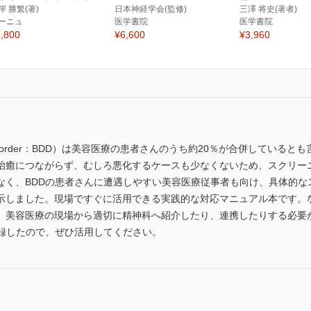
岸 勝繁(著)
日本神経学会(監修)
三澤 将史(著者)
ーニュ
医学書院
医学書院
,800
¥6,600
¥3,960
hic disorder：BDD）は美容医療の患者さんのうち約20％が合併して
治癒につながらず、むしろ悪化するケースも少なくないため、スクリー
なく、BDDの患者さんに遭遇しやすい美容医療従事者も向け、具体的な
示しました。現場ですぐに活用できる実践的な対応マニュアル本です。な
、美容医療の現場から適切に精神科へ紹介したり、連携したりする必要
収録したので、ぜひ活用してください。