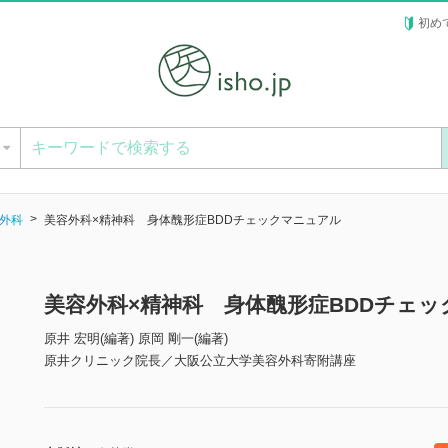
初め
ー
外科
美容外科×精神科 身体醜形症BDDチェックマニュアル
美容外科×精神科 身体醜形症BDDチェ
原井 宏明(編著) 原岡 剛一(編著)
原井クリニック院長／大阪公立大学美容外科寄附講座