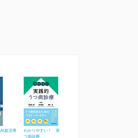
AI超活用
わかりやすい！ 実践的う
つ病診療