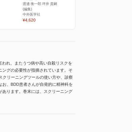
渡邊 衡一郎 坪井 貴嗣 櫻井 準
(編集)
中外医学社
¥4,620
いるとも言われ、またうつ病や高い自殺リスクを
ニングの必要性が指摘されています。そ
スクリーニングツールの使い方や、診察
お、BDD患者さんが自発的に精神科を
があります。巻末には、スクリーニング