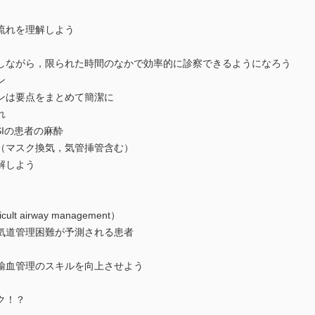
れを理解しよう
ながら，限られた時間のなかで効率的に診察できるようになろう
ン
は要点をまとめて簡潔に
れ
Iの患者の麻酔
（マスク換気，気管挿管含む）
解しよう
 airway management）
道管理困難が予測される患者
血管理のスキルを向上させよう
ク！？