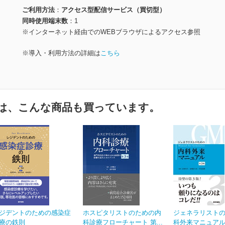
ご利用方法
アクセス型配信サービス（買切型）
同時使用端末数
1
※インターネット経由でのWEBブラウザによるアクセス参照
※導入・利用方法の詳細は
こちら
は、こんな商品も買っています。
ジデントのための感染症
ホスピタリストのための内
ジェネラリスト
療の鉄則
科診療フローチャート 第...
科外来マニュアル