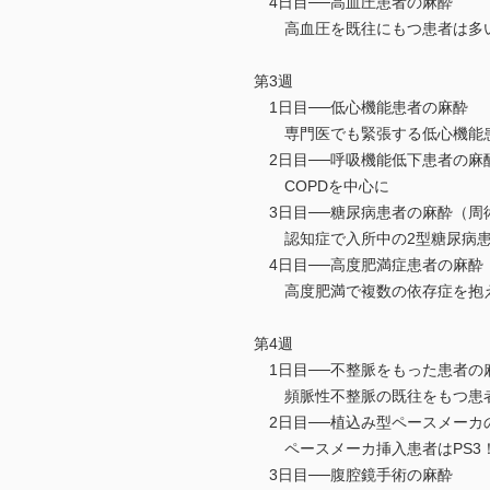
4日目──高血圧患者の麻酔
高血圧を既往にもつ患者は多い
第3週
1日目──低心機能患者の麻酔
専門医でも緊張する低心機能患
2日目──呼吸機能低下患者の麻
COPDを中心に
3日目──糖尿病患者の麻酔（周
認知症で入所中の2型糖尿病患
4日目──高度肥満症患者の麻酔
高度肥満で複数の依存症を抱え
第4週
1日目──不整脈をもった患者の
頻脈性不整脈の既往をもつ患
2日目──植込み型ペースメーカ
ペースメーカ挿入患者はPS3
3日目──腹腔鏡手術の麻酔