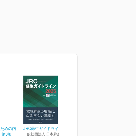
のための内
JRC蘇生ガイドライン2025
 第3版
一般社団法人 日本蘇生協議会