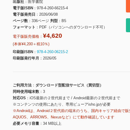
出版社
医学書院
電子版ISBN
978-4-260-66215-4
電子版発売日
2026/06/08
ページ数
336ページ
判型
B5
フォーマット
PDF（パソコンへのダウンロード不可）
¥4,620
電子版販売価格：
(本体¥4,200＋税10％)
印刷版ISBN
978-4-260-06215-2
印刷版発行年月
2026/05
ご利用方法
ダウンロード型配信サービス（買切型）
同時使用端末数
3
対応OS
iOS最新の２世代前まで / Android最新の２世代前まで
※コンテンツの使用にあたり、専用ビューアisho.jpが必要
※Androidは、Android２世代前の端末のうち、国内キャリア経由で販
AQUOS、ARROWS、Nexusなど）にて動作確認しています
必要メモリ容量
34 MB以上