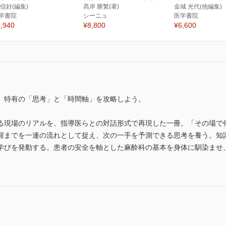
 信好(編集)
髙岸 勝繁(著)
金城 光代(他編集)
学書院
シーニュ
医学書院
,940
¥8,800
¥6,600
。特有の「思考」と「時間軸」を攻略しよう。
る現場のリアルを、指導医らとの対話形式で再現した一冊。「その場で
醒までを一連の流れとして捉え、次の一手を予測できる思考を養う。知
学びを発動する。患者の安全を軸とした麻酔科の基本を身体に馴染ませ