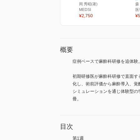
岡 秀昭(著)
森
MEDSI
医
¥2,750
¥5
概要
症例ベースで麻酔科研修を追体験
初期研修医が麻酔科研修で直面す
化し、術前評価から麻酔導入、覚
シミュレーションを通じ体験型の
冊。
目次
第1週