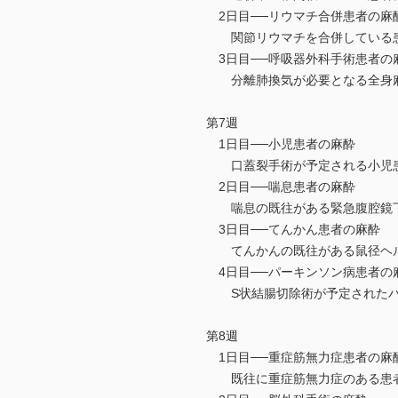
2日目──リウマチ合併患者の麻
関節リウマチを合併している患
3日目──呼吸器外科手術患者の
分離肺換気が必要となる全身
第7週
1日目──小児患者の麻酔
口蓋裂手術が予定される小児
2日目──喘息患者の麻酔
喘息の既往がある緊急腹腔鏡下
3日目──てんかん患者の麻酔
てんかんの既往がある鼠径ヘル
4日目──パーキンソン病患者の
S状結腸切除術が予定されたパ
第8週
1日目──重症筋無力症患者の麻
既往に重症筋無力症のある患者