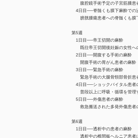
腹腔鏡手術予定の子宮筋腫患
4日目──脊髄くも膜下麻酔での
膀胱腫瘍患者への脊髄くも膜
第5週
1日目──帝王切開の麻酔
既往帝王切開後妊娠の女性へ
2日目──開腹する手術の麻酔
開腹手術の胃がん患者の麻酔
3日目──緊急手術の麻酔
緊急手術の大腿骨頸部骨折患
4日目──ショックバイタル患者
普段以上に呼吸・循環を管理す
5日目──外傷患者の麻酔
救急搬送された多発外傷患者
第6週
1日目──透析中の患者の麻酔
透析中の椎間板ヘルニア患者に