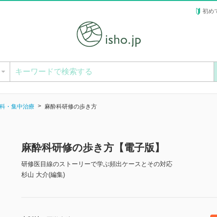
初め
ー
科・集中治療
麻酔科研修の歩き方
麻酔科研修の歩き方【電子版】
研修医目線のストーリーで学ぶ頻出ケースとその対応
杉山 大介(編集)