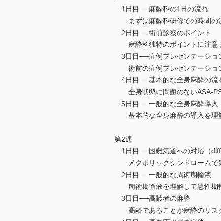
1日目──麻酔科の1日の流れ
まずは麻酔科研修での時間の流
2日目──術前診察のポイント
麻酔科独特のポイントに注意し
3日目──症例プレゼンテーショ
術前の症例プレゼンテーション
4日目──基本的な全身麻酔の流
全身状態に問題のないASA-PS
5日目──一般的な全身麻酔導入
基本的な全身麻酔の導入を理
第2週
1日目──困難気道への対応（difficult
メタボリックシンドロームで気
2日目──一般的な周術期輸液
周術期輸液を理解して急性期輸
3日目──高齢者の麻酔
高齢であることが麻酔のリス