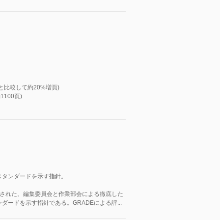
比較して約20%増頁)
100頁)
スタンダードを示す指針。
訂された。編集委員会と作業部会による徹底した
ードを示す指針である。GRADEによる評...