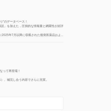
すり”のデータベース！
解説」を加えた，圧倒的な情報量と網羅性が好評
2025年7月以降に収載された後発医薬品およ...
なって再登場！
本）、補完し合う内容でさらに充実。