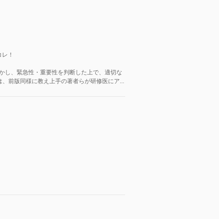
コレ！
活かし、緊急性・重要性を判断した上で、適切な
、前版同様に教え上手の著者らが研修医にア...