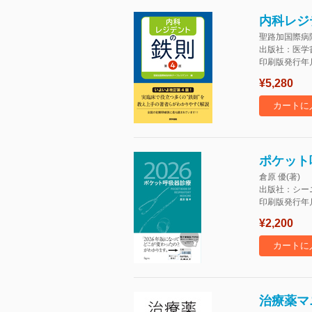
内科レジ
聖路加国際病
出版社：医学
印刷版発行年月：
¥5,280
カートに
ポケット
倉原 優(著)
出版社：シー
印刷版発行年月：
¥2,200
カートに
治療薬マニ