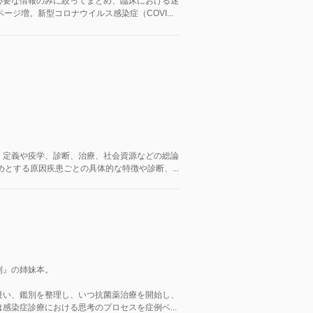
必要な情報のみに絞ってまとめ、臨床における迷
ージ増。新型コロナウイルス感染症（COVI...
。定義や疫学、診断、治療、社会資源などの総論
はじめとする原因疾患ごとの具体的な特徴や診断、...
則』の姉妹本。
疑い、鑑別を整理し、いつ抗菌薬治療を開始し、
感染症診療における思考のプロセスを症例ベ...