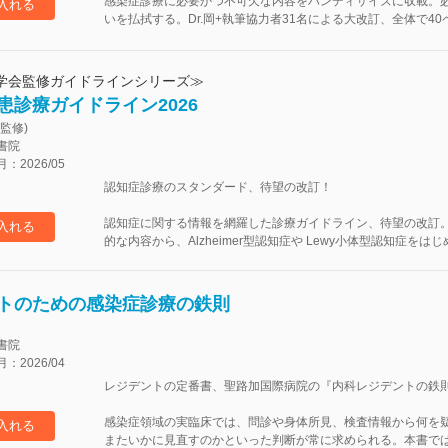
感染症診療に必要かつ不可欠な内容をハンディサイズに収載。
入れる
いを払拭する。Dr.岡+執筆協力者31名による大改訂、全体で40ペ
学会監修ガイドラインシリーズ≫
患診療ガイドライン2026
監修)
書院
2026/05
認知症診療のスタンダード、待望の改訂！
認知症に関する情報を網羅した診療ガイドライン、待望の改訂
入れる
的な内容から、Alzheimer型認知症や Lewy小体型認知症を
トのための感染症診療の鉄則
書院
2026/04
レジデントの定番書、聖路加国際病院の『内科レジデントの鉄
感染症領域の実臨床では、問診や身体所見、検査情報から何を
入れる
またいかに見直すのかといった判断が常に求められる。本書では