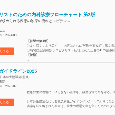
リストのための内科診療フローチャート 第3版
が求められる疾患の診療の流れとエビデンス
ニュ
2024/03
【待望の第3版】
〇より深く，より広く――内容はさらに充実(全面改訂．第２版と
〇病院総合診療医(ホスピタリスト)がまとめた圧巻の152項目(約1
入れる
【特徴】
...
ガイドライン2025
日本蘇生協議会(監修)
書院
2026/07
救急蘇生の現場に、ゆるぎない基準を。蘇生現場で命を守る、
日本蘇生協議会による救急蘇生ガイドラインが、5年ぶりに改
入れる
議論を経て編まれた本書は、蘇生の現場で命を守るためのスタンダ