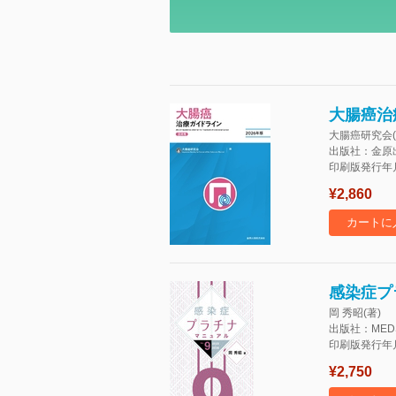
大腸癌治
大腸癌研究会(
出版社：金原
印刷版発行年月：
¥2,860
カートに
感染症プラチ
岡 秀昭(著)
出版社：MED
印刷版発行年月：
¥2,750