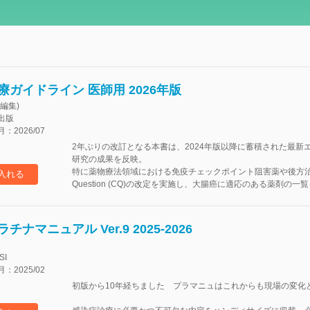
療ガイドライン 医師用 2026年版
編集)
出版
2026/07
2年ぶりの改訂となる本書は、2024年版以降に蓄積された最
研究の成果を反映。
特に薬物療法領域における免疫チェックポイント阻害薬や後方治療に
入れる
Question (CQ)の改定を実施し、大腸癌に適応のある薬剤の
ナマニュアル Ver.9 2025-2026
SI
2025/02
初版から10年経ちました プラマニュはこれからも現場の変化