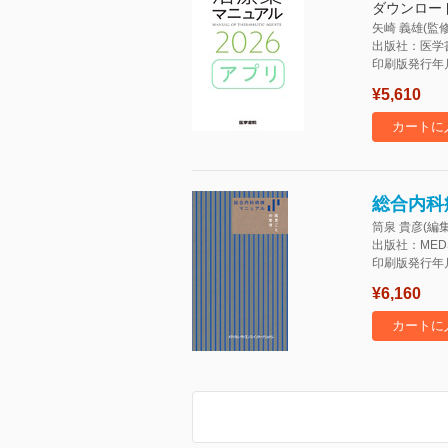
ダウンロー
矢崎 義雄(監修
出版社：医学
印刷版発行年月：
¥5,610
カートに
総合内科
筒泉 貴彦(編集
出版社：MED
印刷版発行年月：
¥6,160
カートに