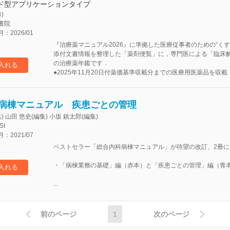
ド型アプリケーションタイプ
)
書院
2026/01
『治療薬マニュアル2026』に準拠した医療従事者のための“く
添付文書情報を整理した「薬剤便覧」に，専門医による「臨床
の治療薬年鑑です．
入れる
●2025年11月20日付薬価基準収載分までの医療用医薬品を収載（
病棟マニュアル 疾患ごとの管理
) 山田 悠史(編集) 小坂 鎮太郎(編集)
SI
2021/07
ベストセラー「総合内科病棟マニュアル」が待望の改訂、2冊に
・「病棟業務の基礎」編（赤本）と「疾患ごとの管理」編（青
入れる
...
前のページ
1
次のページ