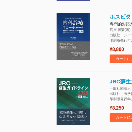
ホスピタ
専門的対応
髙岸 勝繁(著)
出版社：シー
印刷版発行年月：
¥8,800
カートに
JRC蘇生
一般社団法人 
出版社：医学
印刷版発行年月：
¥8,250
カートに