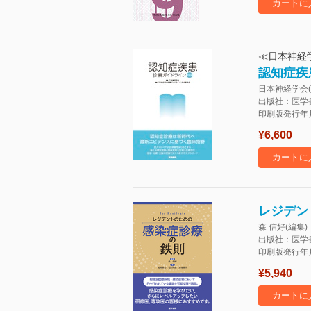
カートに
≪日本神経
認知症疾
日本神経学会(
出版社：医学
印刷版発行年月：
¥6,600
カートに
レジデン
森 信好(編集)
出版社：医学
印刷版発行年月：
¥5,940
カートに