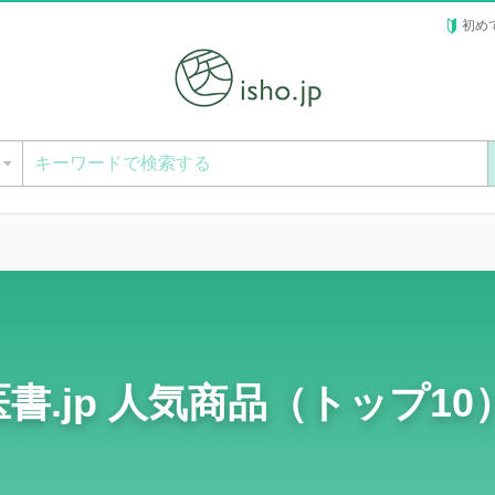
初め
ー
医書.jp 人気商品（トップ10