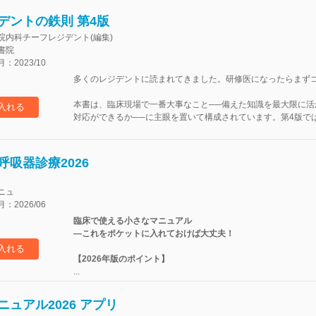
デントの鉄則 第4版
院内科チーフレジデント(編集)
書院
2023/10
多くのレジデントに読まれてきました。研修医になったらまず
本書は、臨床現場で一番大事なこと──備えた知識を最大限に
入れる
対応ができるか──に主眼を置いて構成されています。第4版では
呼吸器診療2026
ニュ
2026/06
臨床で使える小さなマニュアル
―これをポケットに入れておけば大丈夫！
入れる
【2026年版のポイント】
...
ュアル2026 アプリ