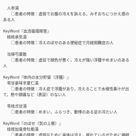
人参湯
○患者の特徴：虚弱でお腹の冷えを訴える，みぞおちにつかえ感の
ある人
KeyWord『血流循環障害』
桃核承気湯
○患者の特徴：冷えのぼせのある便秘症で月経困難症の人
当帰芍薬散
○患者の特徴：虚証で顔色が悪く，冷えが強い浮腫やめまいのある
人
KeyWord『体内の水分貯留（浮腫）』
苓甘姜味辛夏仁湯
○患者の特徴：冷え症で浮腫があり，冷えることで水様性鼻汁が出
て，熱や頭痛など（表証）のない人
苓桂朮甘湯
○患者の特徴：めまい，ふらつき，動悸のある足の冷たい人
KeyWord『のぼせ（気の上衝）』
桂枝加竜骨牡蛎湯
○患者の特徴：虚弱なために身体は冷え，疲れているがために神経