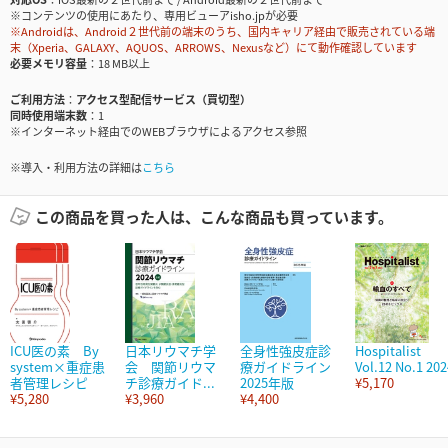
※コンテンツの使用にあたり、専用ビューアisho.jpが必要
※Androidは、Android２世代前の端末のうち、国内キャリア経由で販売されている端
末（Xperia、GALAXY、AQUOS、ARROWS、Nexusなど）にて動作確認しています
必要メモリ容量
18 MB以上
ご利用方法
アクセス型配信サービス（買切型）
同時使用端末数
1
※インターネット経由でのWEBブラウザによるアクセス参照
※導入・利用方法の詳細は
こちら
この商品を買った人は、こんな商品も買っています。
ICU医の素 By
日本リウマチ学
全身性強皮症診
Hospitalist
system×重症患
会 関節リウマ
療ガイドライン
Vol.12 No.1 202
者管理レシピ
チ診療ガイド...
2025年版
¥5,170
¥5,280
¥3,960
¥4,400