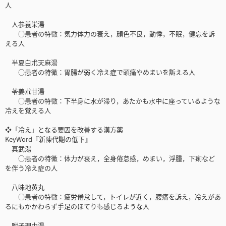
人
人参養栄湯
○患者の特徴：気力体力の衰え，顔色不良，動悸，不眠，健忘を訴
える人
半夏白朮天麻湯
○患者の特徴：胃腸が弱く冷え症で頭痛やめまいを訴える人
苓姜朮甘湯
○患者の特徴：下半身に水が滞り，あたかも水中に座っているような
冷えを覚える人
❖「冷え」となる要因を改善する漢方薬
KeyWord『新陳代謝の低下』
真武湯
○患者の特徴：体力が衰え，全身倦怠感，めまい，浮腫，下痢など
を伴う冷え症の人
八味地黄丸
○患者の特徴：疲労倦怠して，トイレが近く，腰痛を訴え，冷えがあ
るにもかかわらず手足のほてりも感じるような人
附子理中湯