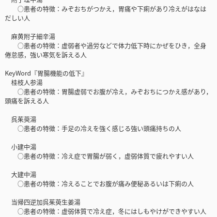
○患者の特徴：みぞおちがつかえ，胃痛や下痢があり冷えがはなは
だしい人
麻黄附子細辛湯
○患者の特徴：虚弱者や過労などで体力低下時にかぜをひき，全身
倦怠感，強い寒気を訴える人
KeyWord『胃腸機能の低下』
桂枝人参湯
○患者の特徴：胃腸虚弱でお腹が冷え，みぞおちにつかえ感があり，
頭痛を訴える人
呉茱萸湯
○患者の特徴：手足の冷えを強く感じる強い頭痛持ちの人
小建中湯
○患者の特徴：冷え症で胃腸が弱く，虚弱体質で疲れやすい人
大建中湯
○患者の特徴：冷えることでお腹が痛み便秘あるいは下痢の人
当帰四逆加呉茱萸生姜湯
○患者の特徴：虚弱体質で冷え症，冬にはしもやけができやすい人