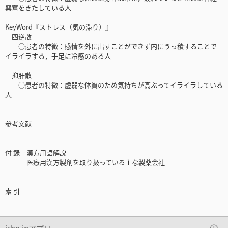
興奮をきたしている人
KeyWord『ストレス（気の滞り）』
四逆散
○患者の特徴：感情を外に出すことができず内にうっ積することで
イライラする，手足に冷感のある人
抑肝散
○患者の特徴：虚弱な体質のため気持ちが高ぶってイライラしている
人
参考文献
付 録 漢方用語解説
医療用漢方製剤を取り扱っている主な製薬会社
索 引