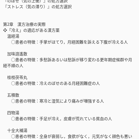
『のぼせ（気の上衝）』の処方選択
『ストレス（気の滞り）』の処方選択
第2章 漢方治療の実際
❖「冷え」の適応がある漢方薬
温経湯
○患者の特徴：手掌がほてり，月経困難を訴える下腹が冷える人
加味逍遙散
○患者の特徴：多愁訴あるいは愁訴が移り変わる更年期症候群や月
経不順の人
桂枝茯苓丸
○患者の特徴：冷えのぼせのある月経困難症の人
五積散
○患者の特徴：寒冷と湿気により痛みが増強する人
四物湯
○患者の特徴：手足が冷え，皮膚が荒れている貧血の人
十全大補湯
○患者の特徴：全身が衰弱し，食欲がなく，元気がなく顔色も悪い