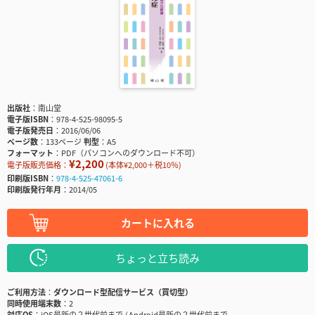
出版社
南山堂
電子版ISBN
978-4-525-98095-5
電子版発売日
2016/06/06
ページ数
133ページ
判型
A5
フォーマット
PDF（パソコンへのダウンロード不可）
¥2,200
電子版販売価格：
(本体¥2,000＋税10％)
印刷版ISBN
978-4-525-47061-6
印刷版発行年月
2014/05
カートに入れる
ちょっと立ち読み
ご利用方法
ダウンロード型配信サービス（買切型）
同時使用端末数
2
対応OS
iOS最新の２世代前まで / Android最新の２世代前まで