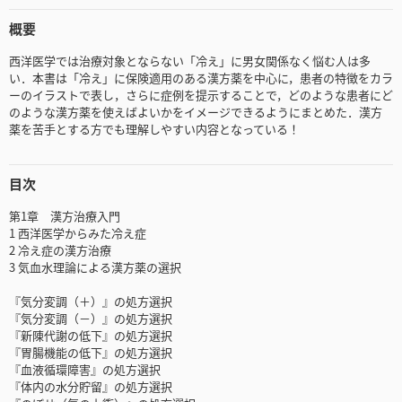
概要
西洋医学では治療対象とならない「冷え」に男女関係なく悩む人は多
い．本書は「冷え」に保険適用のある漢方薬を中心に，患者の特徴をカラ
ーのイラストで表し，さらに症例を提示することで，どのような患者にど
のような漢方薬を使えばよいかをイメージできるようにまとめた．漢方
薬を苦手とする方でも理解しやすい内容となっている！
目次
第1章 漢方治療入門
1 西洋医学からみた冷え症
2 冷え症の漢方治療
3 気血水理論による漢方薬の選択
『気分変調（＋）』の処方選択
『気分変調（－）』の処方選択
『新陳代謝の低下』の処方選択
『胃腸機能の低下』の処方選択
『血液循環障害』の処方選択
『体内の水分貯留』の処方選択