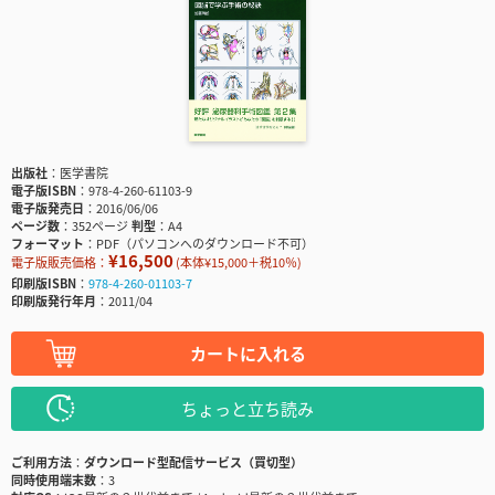
出版社
医学書院
電子版ISBN
978-4-260-61103-9
電子版発売日
2016/06/06
ページ数
352ページ
判型
A4
フォーマット
PDF（パソコンへのダウンロード不可）
¥16,500
電子版販売価格：
(本体¥15,000＋税10％)
印刷版ISBN
978-4-260-01103-7
印刷版発行年月
2011/04
カートに入れる
ちょっと立ち読み
ご利用方法
ダウンロード型配信サービス（買切型）
同時使用端末数
3