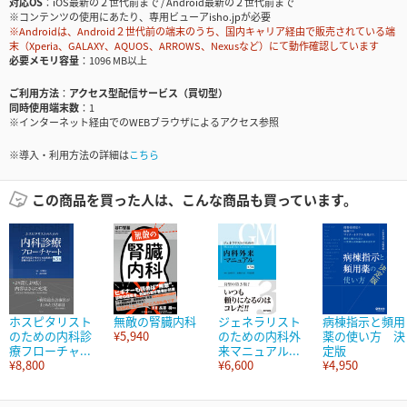
対応OS
iOS最新の２世代前まで / Android最新の２世代前まで
※コンテンツの使用にあたり、専用ビューアisho.jpが必要
※Androidは、Android２世代前の端末のうち、国内キャリア経由で販売されている端
末（Xperia、GALAXY、AQUOS、ARROWS、Nexusなど）にて動作確認しています
必要メモリ容量
1096 MB以上
ご利用方法
アクセス型配信サービス（買切型）
同時使用端末数
1
※インターネット経由でのWEBブラウザによるアクセス参照
※導入・利用方法の詳細は
こちら
この商品を買った人は、こんな商品も買っています。
ホスピタリスト
無敵の腎臓内科
ジェネラリスト
病棟指示と頻用
のための内科診
¥5,940
のための内科外
薬の使い方 決
療フローチャ...
来マニュアル...
定版
¥8,800
¥6,600
¥4,950