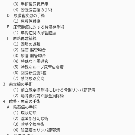
（3）手術後尿管腟瘻
（4）膀胱腸管瘻の手術
D 尿膜管疾患の手術
（1）尿膜管膿瘍
E 尿管腫瘍に対する腎温存手術
（1）単腎症例の尿管腫瘍
F 尿路再建補稿
（1）回腸の遊離
（2）腸管-腸管吻合
（3）尿管-腸管吻合
（4）特殊な回腸導管
（5）特殊なループ尿管皮膚瘻
（6）回腸新膀胱2種
（7）禁制尿路変向
3 前立腺の手術
（1）前立腺全摘除術における骨盤リンパ節郭清
（2）恥骨後式前立腺全摘除術
4 陰茎・尿道の手術
A 陰茎癌の手術
（1）環状切除
（2）陰茎部分切除術
（3）陰茎全摘除術
（4）陰茎癌のリンパ節郭清