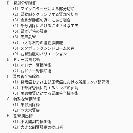
D 腎部分切除術
（1）マイクロターゼによる部分切除
（2）腎動脈をクランプする腎部分切除
（3）嚢胞が腫瘍の近くにある場合
（4）部分切除におけるさまざまな工夫
（5）腎洞近傍の腫瘍
（6）馬蹄鉄腎
（7）巨大な右腎血管筋脂肪腫
（8）メタボリックシンドロームの罠
（9）右腎動脈のバリエーション
E ドナー腎摘除術
（1）左ドナー腎摘除術
（2）右ドナー腎摘除術
F 腎尿管全摘除術
（1）腎盂癌および上部尿管癌における所属リンパ節郭清
（2）下部尿管癌に対するリンパ節郭清
（3）馬蹄鉄腎に対する腎尿管全摘除術
G 特殊な腎摘除術
（1）半腎摘除術
（2）巨大水腎症
H 副腎摘出術
（1）小切開副腎摘出術
（2）大きな副腎腫瘍の摘出術