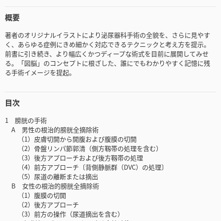
概要
著者のオリジナルイラストにより泌尿器科手術の全貌を、さらに見やす
く、あらゆる症例にきめ細かく対応できるテクニックと考え方を提示。
前書に引き続き、より幅広くかつディープな術式を目前に展開してみせ
る。「図脳」のコンセプトに根ざした、誰にでもわかりやすく記憶に残
る手術イメージを提起。
目次
1 膀胱の手術
A 男性の根治的膀胱全摘除術
（1）皮膚切開から開腹および腹膜の切開
（2）骨盤リンパ節郭清（側方靱帯の処理を含む）
（3）後方アプローチおよび後方靱帯の処理
（4）前方アプローチ〔背側静脈群（DVC）の処理〕
（5）尿道の離断または摘出
B 女性の根治的膀胱全摘除術
（1）腹膜の切開
（2）後方アプローチ
（3）前方の操作（尿道摘出を含む）