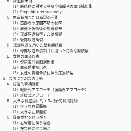
B 尿道摘出術
（1）膀胱癌に対する膀胱全摘除時の尿道摘出術
（2）Prepubic urethrectomy
C 尿道狭窄または断裂の手術
（1）高齢者の原因不明の狭窄
（2）尿道下裂術後の尿道狭窄
（3）球部尿道狭窄または断裂
（4）後部尿道断裂
D 球部尿道を用いた禁制膀胱瘻
（1）球部尿道を禁制弁に用いた特殊な膀胱瘻
E 女性の尿道疾患
（1）傍尿道口嚢胞摘出術
（2）尿道憩室摘出術
（3）女性の骨盤骨折に伴う尿道断裂
5 腎および副腎の手術
A 根治的腎摘除術
（1）経腰式アプローチ（腹膜外アプローチ）
（2）経腹式アプローチ
B 大きな腎腫瘍に対する根治的腎摘除術
（1）大きな右腎腫瘍
（2）大きな左腎腫瘍
C 腫瘍塞栓を伴う場合
（1）右腎癌に伴う場合
（2）左腎癌に伴う場合