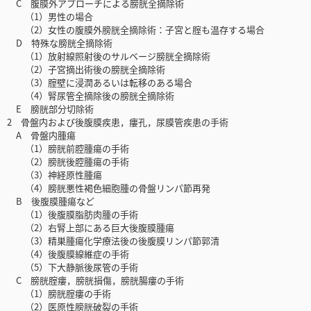
C 腹膜外アプローチによる膀胱全摘除術
（1）男性の場合
（2）女性の腹膜外膀胱全摘除術：子宮と腟も温存する場合
D 特殊な膀胱全摘除術
（1）放射線照射後のサルベージ膀胱全摘除術
（2）子宮摘出術後の膀胱全摘除術
（3）腟壁に浸潤あるいは転移のある場合
（4）腎尿管全摘除後の膀胱全摘除術
E 膀胱部分切除術
2 骨盤内および後腹膜疾患，瘻孔，尿膜管疾患の手術
A 骨盤内腫瘍
（1）膀胱前腔腫瘍の手術
（2）膀胱後腔腫瘍の手術
（3）神経原性腫瘍
（4）膀胱悪性褐色細胞腫の骨盤リンパ節再発
B 後腹膜腫瘍など
（1）後腹膜脂肪肉腫の手術
（2）右腎上部にある巨大後腹膜腫瘍
（3）精巣腫瘍化学療法後の後腹膜リンパ節郭清
（4）後腹膜線維症の手術
（5）下大静脈後尿管の手術
C 膀胱腟瘻，膀胱損傷，膀胱腸瘻の手術
（1）膀胱腟瘻の手術
（2）医原性膀胱破裂の手術