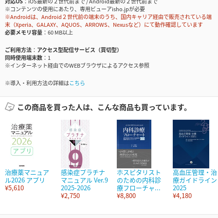
対応OS
iOS最新の２世代前まで / Android最新の２世代前まで
※コンテンツの使用にあたり、専用ビューアisho.jpが必要
※Androidは、Android２世代前の端末のうち、国内キャリア経由で販売されている端
末（Xperia、GALAXY、AQUOS、ARROWS、Nexusなど）にて動作確認しています
必要メモリ容量
60 MB以上
ご利用方法
アクセス型配信サービス（買切型）
同時使用端末数
1
※インターネット経由でのWEBブラウザによるアクセス参照
※導入・利用方法の詳細は
こちら
この商品を買った人は、こんな商品も買っています。
治療薬マニュア
感染症プラチナ
ホスピタリスト
高血圧管理・治
ル2026 アプリ
マニュアル Ver.9
のための内科診
療ガイドライン
¥5,610
2025-2026
療フローチャ...
2025
¥2,750
¥8,800
¥4,180