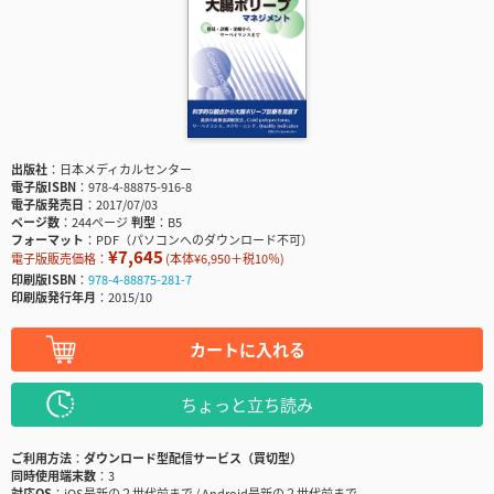
出版社
日本メディカルセンター
電子版ISBN
978-4-88875-916-8
電子版発売日
2017/07/03
ページ数
244ページ
判型
B5
フォーマット
PDF（パソコンへのダウンロード不可）
¥7,645
電子版販売価格：
(本体¥6,950＋税10％)
印刷版ISBN
978-4-88875-281-7
印刷版発行年月
2015/10
カートに入れる
ちょっと立ち読み
ご利用方法
ダウンロード型配信サービス（買切型）
同時使用端末数
3
対応OS
iOS最新の２世代前まで / Android最新の２世代前まで