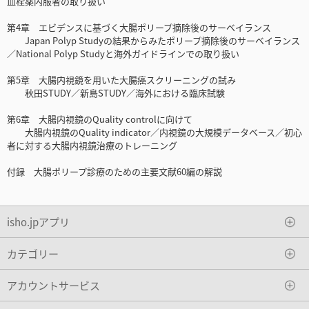
血栓薬内服者の取り扱い
第4章 エビデンスに基づく大腸ポリープ摘除後のサーベイランス
Japan Polyp Studyの結果からみたポリープ摘除後のサーベイランス
／National Polyp Studyと海外ガイドラインでの取り扱い
第5章 大腸内視鏡を用いた大腸癌スクリーニングの試み
秋田STUDY／新島STUDY／海外における臨床試験
第6章 大腸内視鏡のQuality controlに向けて
大腸内視鏡のQuality indicator／内視鏡の大規模データベース／初心
者に対する大腸内視鏡治療のトレーニング
付録 大腸ポリープ診療のための主要文献60編の解説
isho.jpアプリ
カテゴリー
アカウントサービス