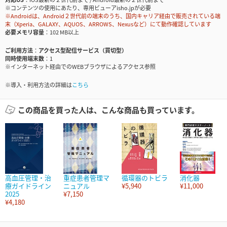
※コンテンツの使用にあたり、専用ビューアisho.jpが必要
※Androidは、Android２世代前の端末のうち、国内キャリア経由で販売されている端
末（Xperia、GALAXY、AQUOS、ARROWS、Nexusなど）にて動作確認しています
必要メモリ容量
102 MB以上
ご利用方法
アクセス型配信サービス（買切型）
同時使用端末数
1
※インターネット経由でのWEBブラウザによるアクセス参照
※導入・利用方法の詳細は
こちら
この商品を買った人は、こんな商品も買っています。
高血圧管理・治
重症患者管理マ
循環器のトビラ
消化器
療ガイドライン
ニュアル
¥5,940
¥11,000
2025
¥7,150
¥4,180