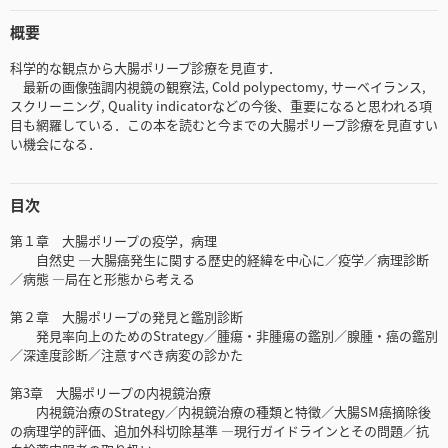
概要
科学的な観点から大腸ポリープ診療を見直す．
最新の画像強調内視鏡の観察法, Cold polypectomy, サーベイランス,
スクリーニング, Quality indicatorなどの今後、重要になると思われる項
目も網羅している．この本を読むと今までの大腸ポリープ診療を見直すい
い機会になる．
目次
第１章 大腸ポリープの疫学，病理
自然史 —大腸癌発生に関する歴史的経緯を中心に／疫学／病理診断
／病態 —局在と形態から考える
第２章 大腸ポリープの発見と鑑別診断
発見率向上のためのStrategy／腫瘍・非腫瘍の鑑別／腺腫・癌の鑑別
／深達度診断／注意すべき病変の診かた
第3章 大腸ポリープの内視鏡治療
内視鏡治療のStrategy／内視鏡治療の種類と特徴／大腸SM癌摘除後
の病理学的評価、追加外科切除基準 —現行ガイドラインとその問題／抗