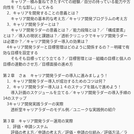
キャリア―積み重ねてきたすべての経験／自分の持っている能力や方
向性を「たな卸し」してみる
2．キャリアを開発することの意義とは？
キャリア開発の基本的な考え方／キャリア開発プログラムの考え方
3．キャリア開発ラダーとは？
キャリア開発ラダーの意義とは？／能力段階とは？／「構成要素」
とは？／導入の現状と課題は？／透析クリニックでキャリア開発ラダー
は必要か？／キャリア開発ラダー導入の効果は？
4キャリア開発ラダーと目標管理はどのように関係するの？－明確で有
効な目標を設定する
そもそも目標ってどう立てる？／目標管理とは―組織の目標と個人の
目標の連動のさせ方／目標面接の進め方
第２章 さぁ キャリア開発ラダーの導入に進みましょう！
1．キャリア開発ラダー導入が成功するためのコツは何？
2．キャリア開発ラダー導入は１４のステップを踏んで進めよう！
導入計画のスケジュールを立てる／キャリア開発ラダーの導入手順の
14のステップ
3キャリア開発実践ラダーの実際
透析室キャリアラダーのモデル例／ユニークな実践例の紹介
第３章 キャリア開発ラダー運用の実際
1．評価・申請システム
評価の考え方／申請の考え方／評価・申請の仕組み／評価方法／ラ