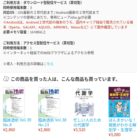
ご利用方法
ダウンロード型配信サービス（買切型）
同時使用端末数
3
対応OS
iOS最新の２世代前まで / Android最新の２世代前まで
※コンテンツの使用にあたり、専用ビューアisho.jpが必要
※Androidは、Android２世代前の端末のうち、国内キャリア経由で販売されている端
末（Xperia、GALAXY、AQUOS、ARROWS、Nexusなど）にて動作確認しています
必要メモリ容量
16 MB以上
ご利用方法
アクセス型配信サービス（買切型）
同時使用端末数
1
※インターネット経由でのWEBブラウザによるアクセス参照
※導入・利用方法の詳細は
こちら
この商品を買った人は、こんな商品も買っています。
臨牀透析 Vol.39
臨牀透析 Vol.38
忙しい人のため
ほんまかいな！
No.8
No.13
の代謝学
根拠がわかる解
¥2,860
¥2,860
¥3,520
剖学・生理学...
¥3,080