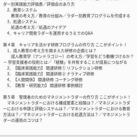
ダー別実践能力評価表／評価会のあり方
2．教育システム
教育の考え方／教育の仕組み／ラダー別教育プログラムを作成する
3．処遇システム
処遇の考え方／処遇のアイデア
4．キャリア開発ラダーを運用するうえでのQ&A
第４章 キャリアを活かす研修プログラムの作り方 ここがポイント！
1．成人教育の考え方を踏まえた研修の企画とは？
成人教育学（アンドラゴジー）の考え方／学習をどう動機づけるか？
－ 学習支援者の役割とは／「経験」を共有することが成長につながる
2．【臨床実践能力】 関連研修① リフレクション研修
3．【臨床実践能力】 関連研修② ナラティブ研修
4．【人間関係】 関連研修 コーチング研修
5．【教育・研究能力】 関連研修 事例検討
第５章 管理者のためのマネジメントラダーの作り方 ここがポイント！
マネジメントラダーにおける構成要素と段階は？／マネジメントラダ
ーにおける申請と評価システムは？／マネジメントラダーにおける教育
方法は？／マネジメントラダーにおける処遇方法は？／マネジメントラ
ダーの運用のコツは？