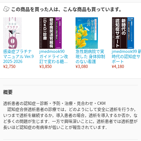
この商品を買った人は、こんな商品も買っています。
感染症プラチナ
jmedmook90
急性期病院で実
jmedmook99 
マニュアル Ver.9
ガイドライン改
現した 身体抑制
時代の認知症サ
2025-2026
訂で変わる糖...
のない看護
ポート
¥2,750
¥3,850
¥3,080
¥4,180
概要
透析患者の認知症－診断・予防・治療・見合わせ・CKM
認知症合併透析患者の診療では，どのようにして安全に透析を行うか，
いつまで透析を継続するか，導入患者の場合，透析を導入するか否か，な
ど多くの問題が生じます．一方で興味深いことに，透析患者では透析歴が
長いほど認知症の有病率が低いことが報告されています．