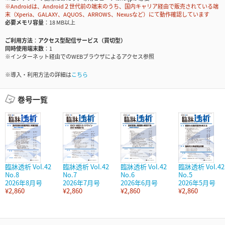
※Androidは、Android２世代前の端末のうち、国内キャリア経由で販売されている端
末（Xperia、GALAXY、AQUOS、ARROWS、Nexusなど）にて動作確認しています
必要メモリ容量
18 MB以上
ご利用方法
アクセス型配信サービス（買切型）
同時使用端末数
1
※インターネット経由でのWEBブラウザによるアクセス参照
※導入・利用方法の詳細は
こちら
巻号一覧
臨牀透析 Vol.42
臨牀透析 Vol.42
臨牀透析 Vol.42
臨牀透析 Vol.42
No.8
No.7
No.6
No.5
2026年8月号
2026年7月号
2026年6月号
2026年5月号
¥2,860
¥2,860
¥2,860
¥2,860