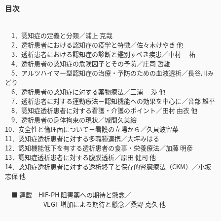
目次
1．認知症の定義と分類／浦上 克哉
2．透析患者における認知症の疫学と特徴／佐々木けやき 他
3．透析患者における認知症の診断と鑑別すべき疾患／中村 祐
4．透析患者の認知症の危険因子とその予防／庄司 哲雄
5．アルツハイマー型認知症の治療・予防のための血液透析／長谷川み
どり
6．透析患者の認知症に対する薬物療法／三浦 渉 他
7．透析患者に対する運動療法－認知機能への効果を中心に／音部 雄平
8．認知症透析患者に対する看護・介護のポイント／田村 由衣 他
9．透析患者の身体拘束の現状／城間久美絵
10．安全性と倫理面について－看護の立場から／久貝波留菜
11．認知症透析患者に対する多職種連携／大坪みはる
12．認知機能低下を有する透析患者の食事・栄養療法／加藤 明彦
13．認知症透析患者に対する腹膜透析／原田 健司 他
14．認知症透析患者に対する透析終了と保存的腎臓療法（CKM）／小坂
志保 他
■ 連載 HIF-PH 阻害薬への期待と懸念／
VEGF 増加による期待と懸念／桑野 克久 他