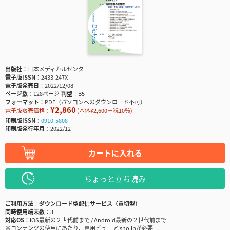
出版社
日本メディカルセンター
電子版ISSN
2433-247X
電子版発売日
2022/12/08
ページ数
128ページ
判型
B5
フォーマット
PDF（パソコンへのダウンロード不可）
¥2,860
電子版販売価格：
(本体¥2,600＋税10％)
印刷版ISSN
0910-5808
印刷版発行年月
2022/12
カートに入れる
ちょっと立ち読み
ご利用方法
ダウンロード型配信サービス（買切型）
同時使用端末数
3
対応OS
iOS最新の２世代前まで / Android最新の２世代前まで
※コンテンツの使用にあたり、専用ビューアisho.jpが必要