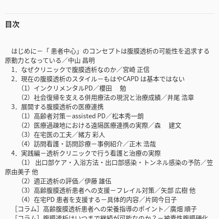
目次
はじめに－「 患者中心」のコンセプトは腹膜透析の可能性を追求する
原動力となっている／中山 昌明
1．なぜクリニックで腹膜透析なのか／宮崎 正信
2．現在の腹膜透析のスタイル－もはやCAPD は基本ではない
（1）インクリメンタルPD／櫻田 勉
（2）社会復帰を支える併用療法の現況と治療成績／井尾 浩章
3．展開する腹膜透析の医療連携
（1）高齢者対策－assisted PD／松本秀一朗
（2）医療過疎地における遠隔医療連携の実際／森 建文
（3）在宅医の工夫／緒方 彩人
（4）訪問看護・訪問診療－事例紹介／正木 浩哉
4．実践編－透析クリニックで行う看護と治療の実際
（1） 出口部ケア・入浴方法・出口部感染・トンネル感染の予防／笠
原由美子 他
（2）適正透析の評価／伊藤 雄伍
（3）高齢腹膜透析患者への支援－フレイル対策／矢部 広樹 他
（4）在宅PD 患者を支援する－具体的内容／片岡今日子
［コラム］高齢腹膜透析患者への栄養指導のポイント／廣畑 順子
［コラム］腹膜透析はいつまで継続が可能なのか？－被嚢性腹膜硬化