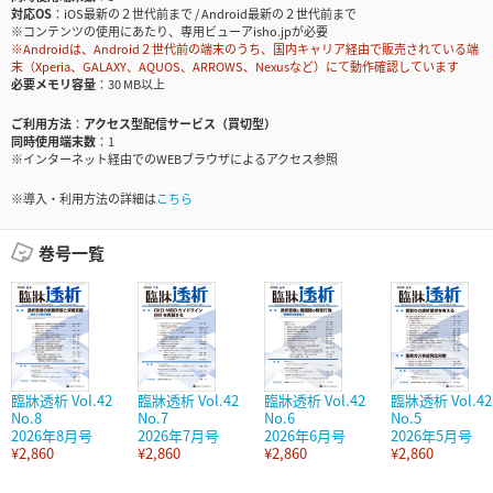
対応OS
iOS最新の２世代前まで / Android最新の２世代前まで
※コンテンツの使用にあたり、専用ビューアisho.jpが必要
※Androidは、Android２世代前の端末のうち、国内キャリア経由で販売されている端
末（Xperia、GALAXY、AQUOS、ARROWS、Nexusなど）にて動作確認しています
必要メモリ容量
30 MB以上
ご利用方法
アクセス型配信サービス（買切型）
同時使用端末数
1
※インターネット経由でのWEBブラウザによるアクセス参照
※導入・利用方法の詳細は
こちら
巻号一覧
臨牀透析 Vol.42
臨牀透析 Vol.42
臨牀透析 Vol.42
臨牀透析 Vol.42
No.8
No.7
No.6
No.5
2026年8月号
2026年7月号
2026年6月号
2026年5月号
¥2,860
¥2,860
¥2,860
¥2,860