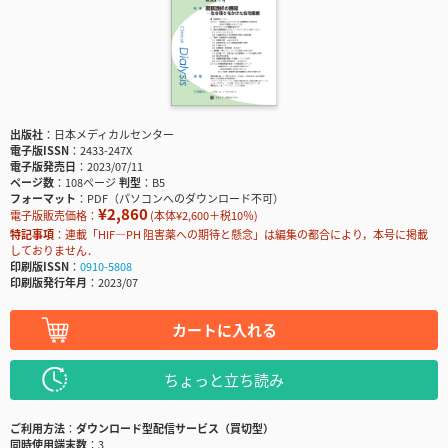
出版社
日本メディカルセンター
電子版ISSN
2433-247X
電子版発売日
2023/07/11
ページ数
108ページ
判型
B5
フォーマット
PDF（パソコンへのダウンロード不可）
¥2,860
電子版販売価格：
(本体¥2,600＋税10％)
特記事項
連載「HIF―PH 阻害薬への期待と懸念」は編集の都合により，本号に掲載
しておりません．
印刷版ISSN
0910-5808
印刷版発行年月
2023/07
カートに入れる
ちょっと立ち読み
ご利用方法
ダウンロード型配信サービス（買切型）
同時使用端末数
3