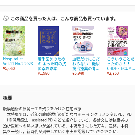
この商品を買った人は、こんな商品も買っています。
Hospitalist
若手医師のため
血糖だけにこだ
こういうことだ
Vol.11 No.2 2023
の 困った時の抗
わらない！糖尿
ったのか！！
¥5,060
菌薬攻略本
病治療薬の考...
CHDF・ECUM..
¥1,980
¥5,940
¥2,750
概要
腹膜透析の展開－生き残りをかけた在宅医療
本特集では，近年の腹膜透析の新たな展開－ インクリメンタルPD，PD
＋HD併用療法，assisted PD などを紹介している．各論文には執筆者の，
透析医療への熱い思いが溢れている．本誌を手にした方々，是非，本特
集を一読し，新時代が到来していく事実を認識していただきたい．