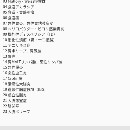
03 Mallory - Weiss症候群
04 食道アカラシア
05 食道・胃静脈瘤
06 食道癌
07 急性胃炎，急性胃粘膜病変
08 ヘリコバクター・ピロリ感染胃炎
09 機能性ディスペプシア（FD）
10 消化性潰瘍（胃・十二指腸）
11 アニサキス症
12 胃ポリープ，胃腺腫
13 胃癌
14 胃MALTリンパ腫，悪性リンパ腫
15 急性腸炎
16 急性虫垂炎
17 Crohn病
18 潰瘍性大腸炎
19 過敏性腸症候群（IBS）
20 虚血性腸炎
21 大腸憩室症
22 腸閉塞
23 大腸ポリープ