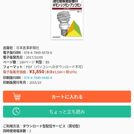
出版社
日本医事新報社
電子版ISBN
978-4-7849-6578-6
電子版発売日
2017/10/09
ページ数
160ページ
判型
B5
フォーマット
PDF（パソコンへのダウンロード不可）
¥3,850
電子版販売価格：
(本体¥3,500＋税10％)
印刷版ISBN
978-4-7849-6440-6
印刷版発行年月
2015/10
カートに入れる
ちょっと立ち読み
ご利用方法
ダウンロード型配信サービス（買切型）
同時使用端末数
2