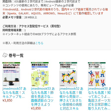
対応OS
iOS最新の２世代前まで / Android最新の２世代前まで
※コンテンツの使用にあたり、専用ビューアisho.jpが必要
※Androidは、Android２世代前の端末のうち、国内キャリア経由で販売されている端
末（Xperia、GALAXY、AQUOS、ARROWS、Nexusなど）にて動作確認しています
必要メモリ容量
28 MB以上
ご利用方法
アクセス型配信サービス（買切型）
同時使用端末数
1
※インターネット経由でのWEBブラウザによるアクセス参照
※導入・利用方法の詳細は
こちら
巻号一覧
jmedmook57 あ
jmedmook53 あ
jmedmook52 あ
jmedmook50 
なたも名医！ス
なたも名医！肺
なたも名医！徴
なたも名医！知
キルアップを...
癌を見逃さな...
候から見抜け...
っておこうよ...
¥3,850
画像読影のコツ
押さえておきた
亀田スポーツ方
を押さえよう
い各徴候の病態
式を日常診療に
¥3,850
と対応スキル
取り入れてみ...