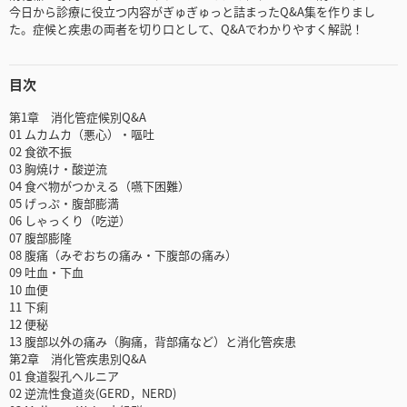
今日から診療に役立つ内容がぎゅぎゅっと詰まったQ&A集を作りまし
た。症候と疾患の両者を切り口として、Q&Aでわかりやすく解説！
目次
第1章 消化管症候別Q&A
01 ムカムカ（悪心）・嘔吐
02 食欲不振
03 胸焼け・酸逆流
04 食べ物がつかえる（嚥下困難）
05 げっぷ・腹部膨満
06 しゃっくり（吃逆）
07 腹部膨隆
08 腹痛（みぞおちの痛み・下腹部の痛み）
09 吐血・下血
10 血便
11 下痢
12 便秘
13 腹部以外の痛み（胸痛，背部痛など）と消化管疾患
第2章 消化管疾患別Q&A
01 食道裂孔ヘルニア
02 逆流性食道炎(GERD，NERD)