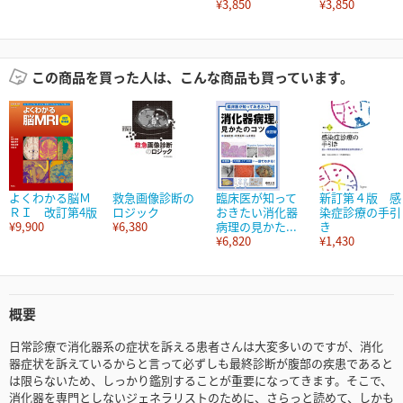
¥3,850
¥3,850
この商品を買った人は、こんな商品も買っています。
よくわかる脳Ｍ
救急画像診断の
臨床医が知って
新訂第４版 感
ＲＩ 改訂第4版
ロジック
おきたい消化器
染症診療の手引
¥9,900
¥6,380
病理の見かた...
き
¥6,820
¥1,430
概要
日常診療で消化器系の症状を訴える患者さんは大変多いのですが、消化
器症状を訴えているからと言って必ずしも最終診断が腹部の疾患であると
は限らないため、しっかり鑑別することが重要になってきます。そこで、
消化器を専門としないジェネラリストのために、さらっと読めて、しかも