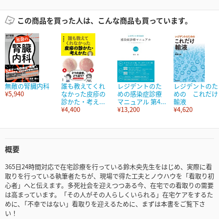
この商品を買った人は、こんな商品も買っています。
無敵の腎臓内科
誰も教えてくれ
レジデントのた
レジデントのた
¥5,940
なかった皮疹の
めの感染症診療
めの これだけ
診かた・考え...
マニュアル 第4...
輸液
¥4,400
¥13,200
¥4,620
概要
365日24時間対応で在宅診療を行っている鈴木央先生をはじめ、実際に看
取りを行っている執筆者たちが、現場で得た工夫とノウハウを「看取り初
心者」へと伝えます。多死社会を迎えつつある今、在宅での看取りの需要
は高まっています。「その人がその人らしくいられる」在宅ケアをするた
めに､「不幸ではない」看取りを迎えるために、まずは本書をご覧下さ
い！