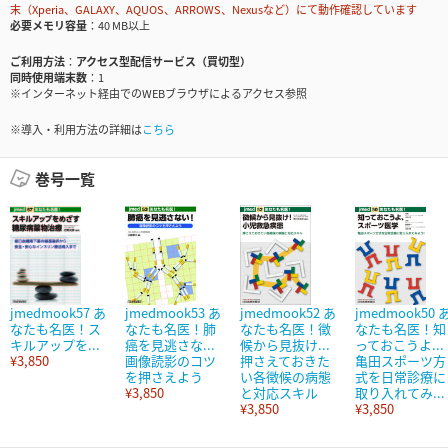
末（Xperia、GALAXY、AQUOS、ARROWS、Nexusなど）にて動作確認しています
必要メモリ容量
40 MB以上
ご利用方法
アクセス型配信サービス（買切型）
同時使用端末数
1
※インターネット経由でのWEBブラウザによるアクセス参照
※導入・利用方法の詳細は
こちら
巻号一覧
jmedmook57 あ
jmedmook53 あ
jmedmook52 あ
jmedmook50 
なたも名医！ス
なたも名医！肺
なたも名医！徴
なたも名医！知
キルアップを...
癌を見逃さな...
候から見抜け...
っておこうよ...
¥3,850
画像読影のコツ
押さえておきた
亀田スポーツ方
を押さえよう
い各徴候の病態
式を日常診療に
¥3,850
と対応スキル
取り入れてみ...
¥3,850
¥3,850