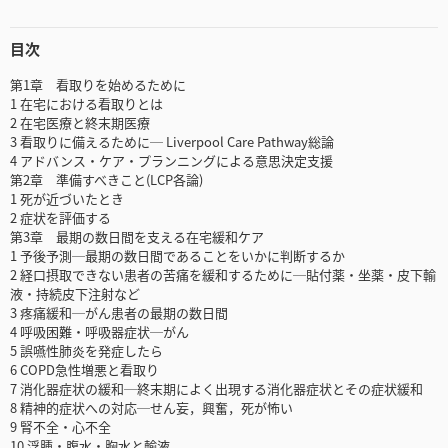
目次
第1章 看取りを始めるために
1 在宅における看取りとは
2 在宅医療と終末期医療
3 看取りに備えるために─ Liverpool Care Pathway総論
4 アドバンス・ケア・プランニングによる意思決定支援
第2章 準備すべきこと(LCP各論)
1 死が近づいたとき
2 症状を評価する
第3章 最期の数日間を支える在宅緩和ケア
1 予後予測─最期の数日間であることをいかに判断するか
2 経口摂取できない患者の苦痛を緩和するために─貼付薬・坐薬・皮下輸
液・持続皮下注射など
3 疼痛緩和─がん患者の最期の数日間
4 呼吸困難・呼吸器症状─がん
5 誤嚥性肺炎を発症したら
6 COPD急性増悪と看取り
7 消化器症状の緩和─終末期によく出現する消化器症状とその症状緩和
8 精神的症状への対応─せん妄，興奮，死が怖い
9 腎不全・心不全
10 浮腫・腹水・胸水と輸液