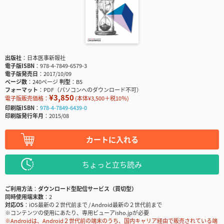
出版社
日本医事新報社
電子版ISBN
978-4-7849-6579-3
電子版発売日
2017/10/09
ページ数
240ページ
判型
B5
フォーマット
PDF（パソコンへのダウンロード不可）
¥3,850
電子版販売価格：
(本体¥3,500＋税10％)
印刷版ISBN
978-4-7849-6439-0
印刷版発行年月
2015/08
カートに入れる
ちょっと立ち読み
ご利用方法
ダウンロード型配信サービス（買切型）
同時使用端末数
2
対応OS
iOS最新の２世代前まで / Android最新の２世代前まで
※コンテンツの使用にあたり、専用ビューアisho.jpが必要
※Androidは、Android２世代前の端末のうち、国内キャリア経由で販売されている端