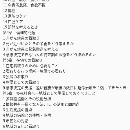
11 全身倦怠感，食欲不振
12 褥瘡
13 家族のケア
14 口腔ケア
15 鎮静を考えるとき
第4章 倫理的問題
1 非がん疾患の看取り
2 死が近づいたときの栄養をどう考えるか
3 非がん疾患と緊急搬送を考える
4 意思決定できない人の終末期の医療をどう決めるのか
第5章 在宅での看取り
1 在宅看取りのために必要なこと
2 看取りを行う場所─施設での看取り
3 独居の看取り
4 物語としての看取り
5 意思決定の支援─遠い親族が最後の数日に延命治療を主張してきたとき
第6章 多死社会へ─地域として準備しておくべきこと
1 多職種協働とその役割分担
2 情報共有─様々な方法，ICTの活用と問題点
3 生活支援の視点
4 地域の病院との連携・協働
5 市民との対話
6 地域の文化と看取り