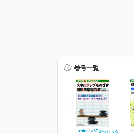
巻号一覧
jmedmook57 あなたも名
j