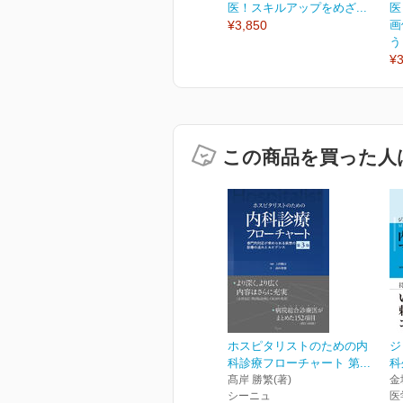
医！スキルアップをめざ...
医
¥3,850
画
う
¥3
この商品を買った人
ホスピタリストのための内
ジ
科診療フローチャート 第...
科
髙岸 勝繁(著)
金
シーニュ
医