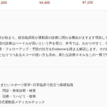
¥7,150
,600
¥4,400
器検診が始まり、総合臨床医が運動器の診療に関わる機会がますます増加
器の診療はハードルが高いという声を受け、本号では、わかりやすく、C
・フォローアップ・予防の仕方をEvidenceを踏まえ解説します。そ
となりつつあるエコーの使い方も含め、新たな診療スキルをこの一冊で
おきたいスポーツ医学─日常臨床で役立つ基礎知識
1 問診・身体診察・検査
2 治療・リハビリ・復帰
亀田式運動器メディカルチェック