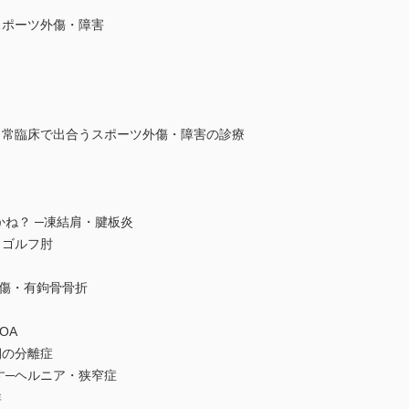
スポーツ外傷・障害
日常臨床で出合うスポーツ外傷・障害の診療
臼
かね？ ─凍結肩・腱板炎
・ゴルフ肘
損傷・有鉤骨骨折
OA
期の分離症
す─ヘルニア・狭窄症
群