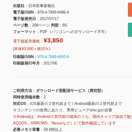
出版社
日本医事新報社
電子版ISBN
978-4-7849-6486-4
電子版発売日
2017/07/17
ページ数
208ページ
判型
B5
フォーマット
PDF（パソコンへのダウンロード不可）
¥3,850
電子版販売価格：
(本体¥3,500＋税10％)
印刷版ISBN
978-4-7849-6650-9
印刷版発行年月
2017/06
ご利用方法
ダウンロード型配信サービス（買切型）
同時使用端末数
2
対応OS
iOS最新の２世代前まで / Android最新の２世代前まで
※コンテンツの使用にあたり、専用ビューアisho.jpが必要
※Androidは、Android２世代前の端末のうち、国内キャリア経由で販
AQUOS、ARROWS、Nexusなど）にて動作確認しています
必要メモリ容量
58 MB以上