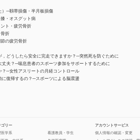
た）─靱帯損傷・半月板損傷
ー膝・オスグット病
リント・疲労骨折
・骨折
関節の疲労骨折
すが，どうしたら安全に完走できますか？─突然死を防ぐために
も大丈夫？─喘息患者のスポーツ参加をサポートするために
か？─女性アスリートの月経コントロール
動に復帰するの？─スポーツによる脳震盪
テゴリー
アカウントサービス
礎医学系
看護教員・学生
個人情報の確認・変更