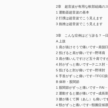
2章 超音波が有用な軟部組織の
1 運動器超音波の基本
2 打撲は超音波でこう見えます
3 捻挫は超音波でこう見えます
3章 こんな症例はどう診る？ ─
A 上肢
1 肩が抜けそうで痛いです─肩脱
2 投げると肩が痛いです─野球肩
3 肩が痛いんですけど五十肩です
4 肘がずっと痛いです─テニス肘
5 投げると肘が痛いです─野球肘
6 手首がずっと痛いです─TFCC
B 体幹・股関節
1 股関節がずっと痛いです─ FAI・
2 運動すると腰が痛いです─成長
3 腰が痛くて脚（あし）も痛いで
4 頸がずっと痛いです─頸腕症候