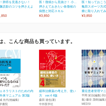
！肺癌を見逃さない！
医！徴候から見抜け！ 小...
医！知っておこうよ
像読影のコツを押さえよ
押さえておきたい各徴候の
亀田スポーツ方
病態と対応スキル
療に取り入れて
,850
¥3,850
¥3,850
は、こんな商品も買っています。
ェネラリストのための内
緩和治療薬の考え方、使い
重症患者管理マ
外来マニュアル 第3版
方 ver.4 4版
平岡 栄治(編集) 則
集) 藤谷 茂樹(編集)
城 光代(他編集)
森田 達也(著)
MEDSI
学書院
中外医学社