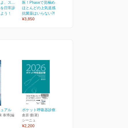
、ス...
医！Phaseで見極める！...
医！プライマリケア現場...
式を日常診
ほとんどの上気道感染症で
押さえておきたい33のポイ
みよう！
抗菌薬はいらない?!
ント
¥3,850
¥3,850
¥
ニュアル
ポケット呼吸器診療2026
末 泰博(編
倉原 優(著)
シーニュ
¥2,200