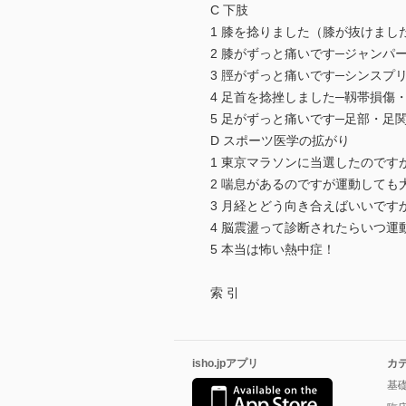
C 下肢
1 膝を捻りました（膝が抜けまし
2 膝がずっと痛いです─ジャンパ
3 脛がずっと痛いです─シンスプ
4 足首を捻挫しました─靱帯損傷
5 足がずっと痛いです─足部・足
D スポーツ医学の拡がり
1 東京マラソンに当選したので
2 喘息があるのですが運動して
3 月経とどう向き合えばいいです
4 脳震盪って診断されたらいつ運
5 本当は怖い熱中症！
索 引
isho.jpアプリ
カ
基