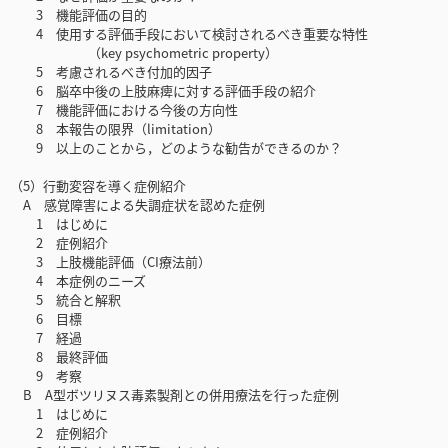
3 機能評価の目的
4 使用する評価手段において検討されるべき重要な特性
（key psychometric property）
5 考慮されるべき付加的因子
6 脳卒中後の上肢麻痺に対する評価手段の紹介
7 機能評価における今後の方向性
8 本報告の限界（limitation）
9 以上のことから，どのような勧告ができるのか？
（5）行動変容を導く症例紹介
A 感覚障害による失調症状を認めた症例
1 はじめに
2 症例紹介
3 上肢機能評価（CI療法前）
4 本症例のニーズ
5 統合と解釈
6 目標
7 経過
8 最終評価
9 考察
B A型ボツリヌス毒素製剤との併用療法を行った症例
1 はじめに
2 症例紹介