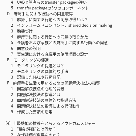
4 UABと筆者らのtransfer packageの違い
5 transfer packageの3つのコンポーネント
D 麻痺手に関する行動への同意取得
1 麻痺手に関する行動への同意取得とは？
2 インフォームドコンセント，shared decision making
3 動機づけ
4 麻痺手に関する行動への同意の取りかた
5 介護者および家族との麻痺手に関する行動への同意
6 同意後の説明
7 実生活における麻痺手の使用場面の設定
E モニタリングの促進
1 モニタリングの促進とは？
2 モニタリングの具体的な手法
3 記録したMALや行動日記
F 麻痺手を生活で用いるための問題解決技法の指導
1 問題解決技法の心理的背景
2 問題解決技法の指導とは
3 問題解決技法の具体的な指導方法
4 問題解決技法の指導による代償動作
5 作成した書類の活用
（4）上肢機能の推移をとらえるアウトカムメジャー
1 “機能評価”とは何か？
2 なぜ評価が重要なのか？