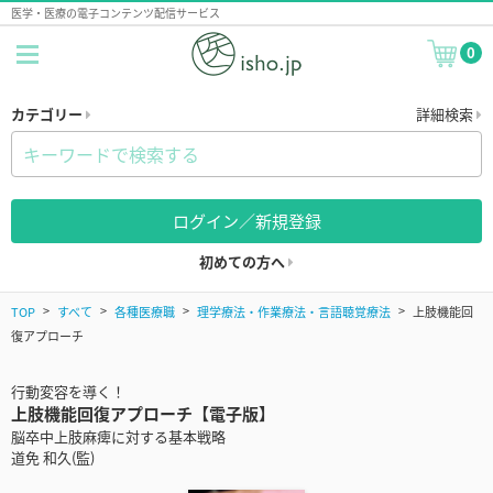
医学・医療の電子コンテンツ配信サービス
0
カテゴリー
詳細検索
ログイン／新規登録
初めての方へ
TOP
すべて
各種医療職
理学療法・作業療法・言語聴覚療法
上肢機能回
復アプローチ
行動変容を導く！
上肢機能回復アプローチ【電子版】
脳卒中上肢麻痺に対する基本戦略
道免 和久(監)