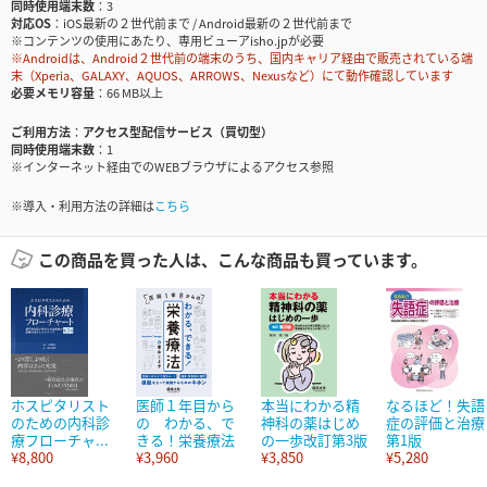
同時使用端末数
3
対応OS
iOS最新の２世代前まで / Android最新の２世代前まで
※コンテンツの使用にあたり、専用ビューアisho.jpが必要
※Androidは、Android２世代前の端末のうち、国内キャリア経由で販売されている端
末（Xperia、GALAXY、AQUOS、ARROWS、Nexusなど）にて動作確認しています
必要メモリ容量
66 MB以上
ご利用方法
アクセス型配信サービス（買切型）
同時使用端末数
1
※インターネット経由でのWEBブラウザによるアクセス参照
※導入・利用方法の詳細は
こちら
この商品を買った人は、こんな商品も買っています。
ホスピタリスト
医師１年目から
本当にわかる精
なるほど！失語
のための内科診
の わかる、で
神科の薬はじめ
症の評価と治療
療フローチャ...
きる！栄養療法
の一歩改訂第3版
第1版
¥8,800
¥3,960
¥3,850
¥5,280