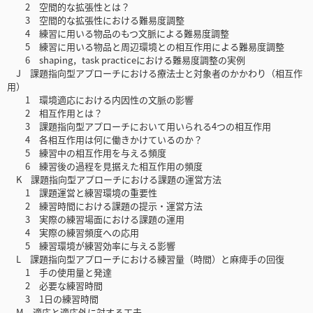
2 空間的な拡張性とは？
3 空間的な拡張性における難易度調整
4 練習に用いる物品のもつ文脈による難易度調整
5 練習に用いる物品と周辺環境との相互作用による難易度調整
6 shaping，task practiceにおける難易度調整の実例
J 課題指向型アプローチにおける療法士と対象者のかかわり（相互作
用）
1 環境適応における内因性の文脈の影響
2 相互作用とは？
3 課題指向型アプローチにおいて用いられる4つの相互作用
4 各相互作用は何に働きかけているのか？
5 練習中の相互作用を与える頻度
6 練習後の過程を見据えた相互作用の頻度
K 課題指向型アプローチにおける課題の運営方法
1 課題運営と練習環境の重要性
2 練習時間における課題の提示・運営方法
3 実際の練習場面における課題の運用
4 実際の練習頻度への応用
5 練習環境が練習効率に与える影響
L 課題指向型アプローチにおける練習量（時間）と麻痺手の回復
1 手の使用量と発達
2 必要な練習時間
3 1日の練習時間
M 適応と適応外に対する工夫