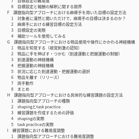
7 目標設定の難易度
8 目標設定と報酬の解釈に関する限界
F 課題指向型アプローチにおける麻痺手を用いた目標の設定方法
1 対象者に漫然と聞いただけで，麻痺手の目標は決まるのか？
2 麻痺手における練習目標の設定方法
3 目標設定の実際
4 補助ツールを使用してみる
G 課題指向型アプローチにおける物品使用や操作にかかわる神経機構
1 物品を知覚する（視覚刺激の認知）
2 物品に手を伸ばす・つかむ（到達運動と把握運動の制御）
3 到達運動の神経機構
4 把握運動の神経機構
5 状況に応じた到達運動・把握運動の選択
6 物品を離す（リリース）
7 両手動作
8 まとめ
H 課題指向型アプローチにおける具体的な練習課題の設定方法
1 課題指向型アプローチの種類
2 shapingとtask practice
3 練習課題を作成するための評価
4 shapingの実際
5 task practiceの実際
I 練習課題における難易度調整
1 課題指向型アプローチにおける難易度調整