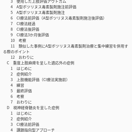
3 使用した上肢評価アウトカム
4 A型ボツリヌス毒素製剤施注前評価
5 A型ボツリヌス毒素製剤施注
6 CI療法前評価（A型ボツリヌス毒素製剤施注後評価）
7 CI療法経過
8 CI療法後評価
9 CI療法3か月後評価
10 考察
11 類似した事例にA型ボツリヌス毒素製剤治療と集中練習を併用す
る際のポイント
12 おわりに
C 重度上肢麻痺を呈した適応外の症例
1 はじめに
2 症例紹介
3 上肢機能評価（CI療法実施前）
4 練習
5 最終評価
6 考察
7 おわりに
D 視神経脊髄炎を呈した症例
1 はじめに
2 症例紹介
3 CI療法前評価
4 課題指向型アプローチ