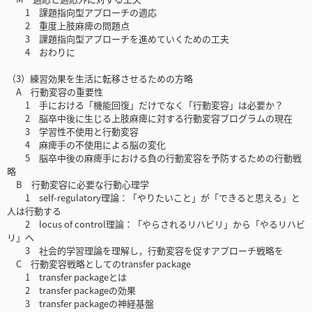
1 課題指向型アプローチの適応
2 重度上肢麻痺の問題点
3 課題指向型アプローチを進めていくための工夫
4 おわりに
（3）練習効果を生活に転移させるための方略
A 行動変容の重要性
1 手における「機能回復」だけでなく「行動変容」は必要か？
2 脳卒中後に生じる上肢麻痺に対する行動変容プログラムの現在
3 学習性不使用と行動変容
4 麻痺手の不使用による脳の変化
5 脳卒中後の麻痺手における負の行動変容を予防するための行動戦
略
B 行動変容に必要な行動心理学
1 self-regulatory理論：「やりたいこと」が「できると思える」と
人は行動する
2 locus of control理論：「やらされるリハビリ」から「やるリハビ
リ」へ
3 社会的学習理論を理解し，行動変容を促すアプローチ戦略を
C 行動変容戦略としてのtransfer package
1 transfer packageとは
2 transfer packageの効果
3 transfer packageの神経基盤