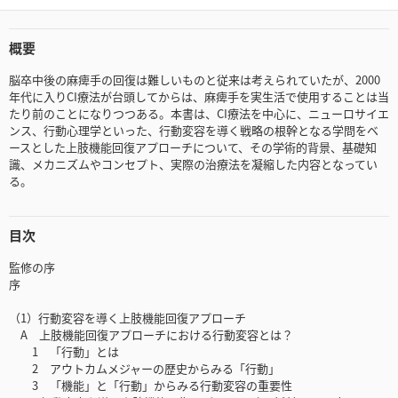
概要
脳卒中後の麻痺手の回復は難しいものと従来は考えられていたが、2000
年代に入りCI療法が台頭してからは、麻痺手を実生活で使用することは当
たり前のことになりつつある。本書は、CI療法を中心に、ニューロサイエ
ンス、行動心理学といった、行動変容を導く戦略の根幹となる学問をベ
ースとした上肢機能回復アプローチについて、その学術的背景、基礎知
識、メカニズムやコンセプト、実際の治療法を凝縮した内容となってい
る。
目次
監修の序
序
（1）行動変容を導く上肢機能回復アプローチ
A 上肢機能回復アプローチにおける行動変容とは？
1 「行動」とは
2 アウトカムメジャーの歴史からみる「行動」
3 「機能」と「行動」からみる行動変容の重要性