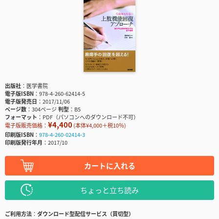
出版社
医学書院
電子版ISBN
978-4-260-62414-5
電子版発売日
2017/11/06
ページ数
304ページ
判型
B5
フォーマット
PDF（パソコンへのダウンロード不可）
¥4,400
電子版販売価格：
(本体¥4,000＋税10％)
印刷版ISBN
978-4-260-02414-3
印刷版発行年月
2017/10
カートに入れる
ちょっと立ち読み
ご利用方法
ダウンロード型配信サービス（買切型）