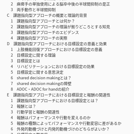
2 麻痺手の単独使用による脳卒中後の半球間抑制の是正
3 両手動作と半球間抑制
C 課題指向型アプローチの概要と理論的背景
1 課題指向型アプローチとは何か？
2 課題指向型アプローチの理論が拠りどころとする知見
3 課題指向型アプローチのエビデンス
4 課題指向型アプローチの実際
D 課題指向型アプローチにおける目標設定の意義と効果
1 上肢機能回復アプローチにおける目標設定の意義
2 目標設定に関する理論
3 目標設定とは
4 リハビリテーションにおける目標設定の効果
5 目標設定に関する意思決定
6 shared decision makingとは？
7 shared decision makingの障壁
8 ADOC・ADOC for handの紹介
E 課題指向型アプローチにおける目標設定と報酬の関連性
1 課題指向型アプローチにおける目標設定とは？
2 報酬とは？
3 行動学習と報酬の関連性
4 報酬はパフォーマンスや行動を変えるのか
5 報酬の種類によってパフォーマンスや行動変容に差があるか
6 外発的動機づけと内発的動機づけのどちらがよいか？