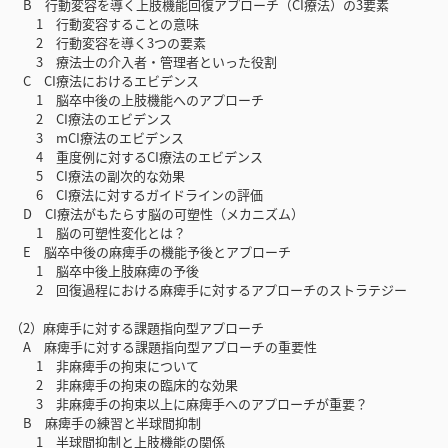
B 行動変容を導く上肢機能回復アプローチ（CI療法）の3要素
1 行動変容することの意味
2 行動変容を導く3つの要素
3 療法士の介入者・管理者といった役割
C CI療法におけるエビデンス
1 脳卒中後の上肢機能へのアプローチ
2 CI療法のエビデンス
3 mCI療法のエビデンス
4 重度例に対するCI療法のエビデンス
5 CI療法の副次的な効果
6 CI療法に対するガイドラインの評価
D CI療法がもたらす脳の可塑性（メカニズム）
1 脳の可塑性変化とは？
E 脳卒中後の麻痺手の機能予後とアプローチ
1 脳卒中後上肢麻痺の予後
2 回復過程における麻痺手に対するアプローチのストラテジー
（2）麻痺手に対する課題指向型アプローチ
A 麻痺手に対する課題指向型アプローチの重要性
1 非麻痺手の拘束について
2 非麻痺手の拘束の臨床的な効果
3 非麻痺手の拘束以上に麻痺手へのアプローチが重要？
B 麻痺手の練習と半球間抑制
1 半球間抑制と上肢機能の関係