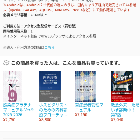
※Androidは、Android２世代前の端末のうち、国内キャリア経由で販売されている端
末（Xperia、GALAXY、AQUOS、ARROWS、Nexusなど）にて動作確認しています
必要メモリ容量
78 MB以上
ご利用方法
アクセス型配信サービス（買切型）
同時使用端末数
1
※インターネット経由でのWEBブラウザによるアクセス参照
※導入・利用方法の詳細は
こちら
この商品を買った人は、こんな商品も買っています。
感染症プラチナ
ホスピタリスト
重症患者管理マ
救急外来 ただ
マニュアル Ver.9
のための内科診
ニュアル
いま診断中！
2025-2026
療フローチャ...
¥7,150
第2版
¥2,750
¥8,800
¥7,040