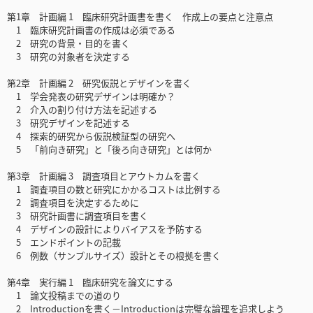
第1章 計画編 1 臨床研究計画書を書く 作成上の要点と注意点
1 臨床研究計画書の作成は必須である
2 研究の背景・目的を書く
3 研究の対象者を決定する
第2章 計画編 2 研究仮説とデザインを書く
1 学会発表の研究デザインは明確か？
2 介入の割り付け方法を記述する
3 研究デザインを記述する
4 探索的研究から仮説検証型の研究へ
5 「前向き研究」と「後ろ向き研究」とは何か
第3章 計画編 3 調査項目とアウトカムを書く
1 調査項目の数と研究にかかるコストは比例する
2 調査項目を決定するために
3 研究計画書に調査項目を書く
4 デザインの設計によりバイアスを予防する
5 エンドポイントの記載
6 例数（サンプルサイズ）設計とその根拠を書く
第4章 実行編 1 臨床研究を論文にする
1 論文投稿までの道のり
2 Introductionを書く－Introductionは完璧な論理を追求しよう