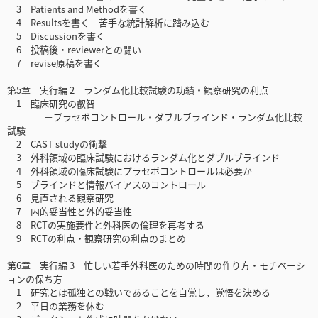
3 Patients and Methodを書く
4 Resultsを書く－苦手な統計解析に踏み込む
5 Discussionを書く
6 投稿後・reviewerとの闘い
7 revise原稿を書く
第5章 実行編 2 ランダム化比較試験の功績・観察研究の利点
1 臨床研究の叡智
－プラセボコントロール・ダブルブラインド・ランダム化比較
試験
2 CAST studyの衝撃
3 外科領域の臨床試験におけるランダム化とダブルブラインド
4 外科領域の臨床試験にプラセボコントロールは必要か
5 ブラインドと情報バイアスのコントロール
6 見直される観察研究
7 内的妥当性と外的妥当性
8 RCTの実施要件と外科医の倫理を再考する
9 RCTの利点・観察研究の利点のまとめ
第6章 実行編 3 忙しい若手外科医のための時間の作り方・モチベーシ
ョンの保ち方
1 研究とは孤独との戦いであることを自覚し，覚悟を決める
2 平日の業務を休む