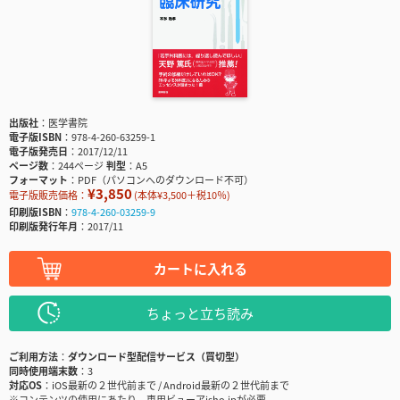
出版社
医学書院
電子版ISBN
978-4-260-63259-1
電子版発売日
2017/12/11
ページ数
244ページ
判型
A5
フォーマット
PDF（パソコンへのダウンロード不可）
¥3,850
電子版販売価格：
(本体¥3,500＋税10％)
印刷版ISBN
978-4-260-03259-9
印刷版発行年月
2017/11
カートに入れる
ちょっと立ち読み
ご利用方法
ダウンロード型配信サービス（買切型）
同時使用端末数
3
対応OS
iOS最新の２世代前まで / Android最新の２世代前まで
※コンテンツの使用にあたり、専用ビューアisho.jpが必要