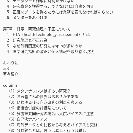
3 データシート作成に時間をかけない
4 研究資金を獲得する，できなければ自腹を切る
5 正確なデータを得るためには業務を変えなければならない
6 メンターをみつける
第7章 終章 研究倫理・不正について
1 HTA（health technology assessment）とは
2 研究倫理と不正行為
3 なぜ外科関連の研究にはspinが多いのか
4 医学研究指針の改正と個人情報を取り巻く現状
おわりに
索引
著者紹介
column
（1）メタアナリシスはずるい研究？
（2）お医者さんの世界はおおらかである
（3）いわゆる後ろ向き研究の利点を考える
（4）術後合併症の評価法について
（5）多施設共同研究の場合は入院バイアスに注意
（6）自己決定バイアス
（7）海外データとの比較から考えるバイアスと交絡
（8）分野融合とは，言うは易し・行うは難し