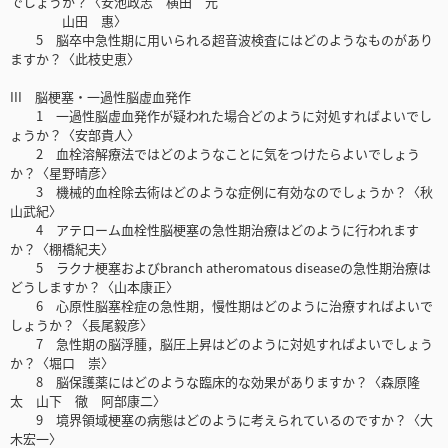
でしょうか？〈安池政志 横田 元
山田 惠〉
5 脳卒中急性期に用いられる超音波検査にはどのようなものがあり
ますか？〈此枝史恵〉
III 脳梗塞・一過性脳虚血発作
1 一過性脳虚血発作が疑われた場合どのように対処すればよいでし
ょうか？〈安部貴人〉
2 血栓溶解療法ではどのようなことに気をつけたらよいでしょう
か？〈星野晴彦〉
3 機械的血栓除去術はどのような症例に有効なのでしょうか？〈秋
山武紀〉
4 アテローム血栓性脳梗塞の急性期治療はどのように行われます
か？〈棚橋紀夫〉
5 ラクナ梗塞およびbranch atheromatous diseaseの急性期治療は
どうしますか？〈山本康正〉
6 心原性脳塞栓症の急性期，慢性期はどのように治療すればよいで
しょうか？〈長尾毅彦〉
7 急性期の脳浮腫，脳圧上昇はどのように対処すればよいでしょう
か？〈堀口 崇〉
8 脳保護薬にはどのような臨床的な効果がありますか？〈森原隆
太 山下 徹 阿部康二〉
9 境界領域梗塞の病態はどのように考えられているのですか？〈大
木宏一〉