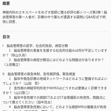
概要
神経内科のエキスパートをめざす医師に贈る好評の新シリーズ第2弾！脳
血管障害の第一人者が，診療の中で誰もが遭遇する疑問にQ&A形式で明
快に回答．
目次
I 脳血管障害の疫学，社会的負担，病型分類
1 脳血管障害の患者を支援する社会的仕組みは何が不足しています
か？〈秋山久尚〉
2 脳血管障害の病型分類法にはどのような問題点がありますか？
〈上田雅之〉
II 脳血管障害の救急体制，急性期評価，緊急検査
1 脳卒中救急診療の地域ネットワークはどのように整備すればよい
でしょうか？〈山田 哲〉
2 急性期の神経学的所見やNIHSSはどうすれば要領よく診察できま
すか？〈山口啓二〉
3 脳卒中急性期での頭部CTおよびCT血管撮影の有用性，問題点に
ついて教えてください〈田中亮太〉
4 脳血管障害急性期において，どのような頭部MRIの撮像法が有用