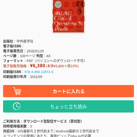
出版社
中外医学社
電子版ISBN
電子版発売日
2018/01/29
ページ数
330ページ
判型
A5
フォーマット
PDF（パソコンへのダウンロード不可）
¥6,380
電子版販売価格：
(本体¥5,800＋税10％)
印刷版ISBN
978-4-498-22872-6
印刷版発行年月
2016/09
カートに入れる
ちょっと立ち読み
ご利用方法
ダウンロード型配信サービス（買切型）
同時使用端末数
3
対応OS
iOS最新の２世代前まで / Android最新の２世代前まで
※コンテンツの使用にあたり、専用ビューアisho.jpが必要