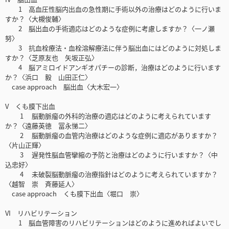
1 高血圧性脳内出血の急性期に手術以外の治療はどのように行いま
すか？〈大槻俊輔〉
2 脳出血の手術適応はどのような症例に考慮しますか？〈一ノ瀬
努〉
3 抗血栓療法・血栓溶解療法に伴う脳出血にはどのように対処しま
すか？〈芝原友也 矢坂正弘〉
4 脳アミロイドアンギオパチーの診断，治療はどのように行います
か？〈浜口 毅 山田正仁〉
case approach 脳出血〈大木宏一〉
V くも膜下出血
1 脳動脈瘤の外科的治療の適応はどのように考えられています
か？〈遠藤英徳 冨永悌二〉
2 脳動脈瘤の血管内治療はどのような症例に適応がありますか？
〈片山正輝〉
3 遅発性脳血管攣縮の予防と治療はどのように行いますか？〈中
込忠好〉
4 未破裂脳動脈瘤の治療指針はどのように考えられていますか？
〈越智 崇 斉藤延人〉
case approach くも膜下出血〈堀口 崇〉
VI リハビリテーション
1 脳血管障害のリハビリテーションはどのように進めればよいでし