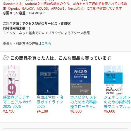
※Androidは、Android２世代前の端末のうち、国内キャリア経由で販売されている端
末（Xperia、GALAXY、AQUOS、ARROWS、Nexusなど）にて動作確認しています
必要メモリ容量
184 MB以上
ご利用方法
アクセス型配信サービス（買切型）
同時使用端末数
1
※インターネット経由でのWEBブラウザによるアクセス参照
※導入・利用方法の詳細は
こちら
この商品を買った人は、こんな商品も買っています。
感染症プラチナ
高血圧管理・治
ホスピタリスト
ジェネラリスト
マニュアル Ver.9
療ガイドライン
のための内科診
のための内科外
2025-2026
2025
療フローチャ...
来マニュアル...
¥2,750
¥4,180
¥8,800
¥6,600