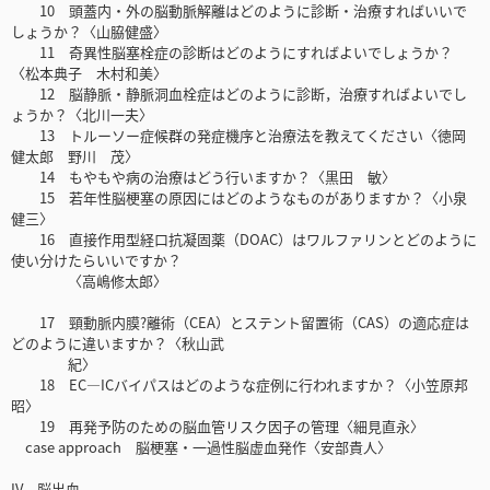
10 頭蓋内・外の脳動脈解離はどのように診断・治療すればいいで
しょうか？〈山脇健盛〉
11 奇異性脳塞栓症の診断はどのようにすればよいでしょうか？
〈松本典子 木村和美〉
12 脳静脈・静脈洞血栓症はどのように診断，治療すればよいでし
ょうか？〈北川一夫〉
13 トルーソー症候群の発症機序と治療法を教えてください〈徳岡
健太郎 野川 茂〉
14 もやもや病の治療はどう行いますか？〈黒田 敏〉
15 若年性脳梗塞の原因にはどのようなものがありますか？〈小泉
健三〉
16 直接作用型経口抗凝固薬（DOAC）はワルファリンとどのように
使い分けたらいいですか？
〈高嶋修太郎〉
17 頸動脈内膜?離術（CEA）とステント留置術（CAS）の適応症は
どのように違いますか？〈秋山武
紀〉
18 EC―ICバイパスはどのような症例に行われますか？〈小笠原邦
昭〉
19 再発予防のための脳血管リスク因子の管理〈細見直永〉
case approach 脳梗塞・一過性脳虚血発作〈安部貴人〉
IV 脳出血