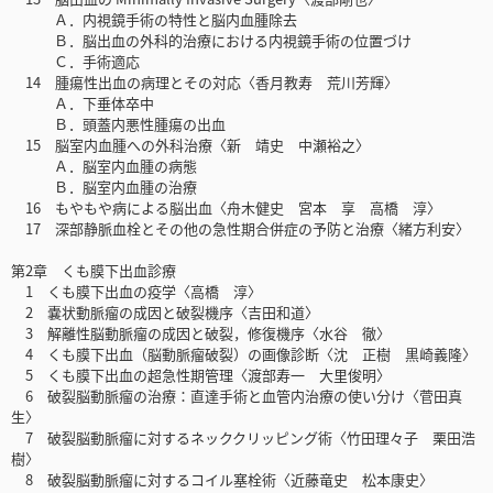
Ａ．内視鏡手術の特性と脳内血腫除去
Ｂ．脳出血の外科的治療における内視鏡手術の位置づけ
Ｃ．手術適応
14 腫瘍性出血の病理とその対応〈香月教寿 荒川芳輝〉
Ａ．下垂体卒中
Ｂ．頭蓋内悪性腫瘍の出血
15 脳室内血腫への外科治療〈新 靖史 中瀬裕之〉
Ａ．脳室内血腫の病態
Ｂ．脳室内血腫の治療
16 もやもや病による脳出血〈舟木健史 宮本 享 高橋 淳〉
17 深部静脈血栓とその他の急性期合併症の予防と治療〈緒方利安〉
第2章 くも膜下出血診療
1 くも膜下出血の疫学〈高橋 淳〉
2 嚢状動脈瘤の成因と破裂機序〈吉田和道〉
3 解離性脳動脈瘤の成因と破裂，修復機序〈水谷 徹〉
4 くも膜下出血（脳動脈瘤破裂）の画像診断〈沈 正樹 黒崎義隆〉
5 くも膜下出血の超急性期管理〈渡部寿一 大里俊明〉
6 破裂脳動脈瘤の治療：直達手術と血管内治療の使い分け〈菅田真
生〉
7 破裂脳動脈瘤に対するネッククリッピング術〈竹田理々子 栗田浩
樹〉
8 破裂脳動脈瘤に対するコイル塞栓術〈近藤竜史 松本康史〉