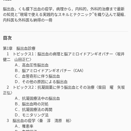
脳出血，くも膜下出血の疫学，病理から，内科的，外科的治療まで最新
の知見と“現場で使える実践的なスキルとテクニック”を織り込んで凝縮．
内科医も外科医も納得の一冊
目次
第1章 脳出血診療
1 トピックス1：脳出血の病理と脳アミロイドアンギオパチー〈坂井
健二 山田正仁〉
Ａ．高血圧性脳出血
Ｂ．脳アミロイドアンギオパチー（CAA）
Ｃ．血管奇形に伴う脳出血
Ｄ．その他の原因による脳出血
2 トピックス2：抗凝固薬に伴う脳出血とその治療〈柴田 曜 矢坂
正弘〉
Ａ．抗凝固療法中の脳出血
Ｂ．脳出血時の対処
Ｃ．抗凝固療法の再開
Ｄ．モニタリング法
3 脳出血の疫学〈秦 淳 清原 裕〉
Ａ．罹患率