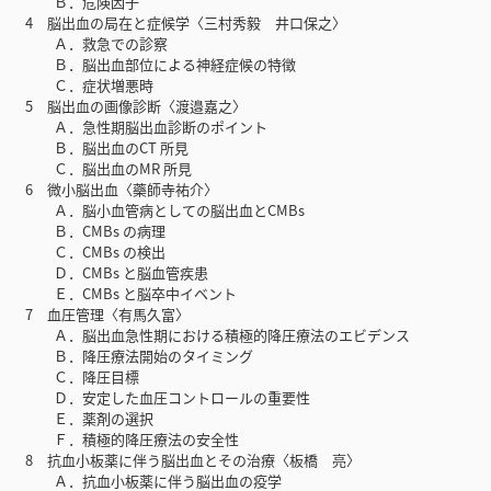
Ｂ．危険因子
4 脳出血の局在と症候学〈三村秀毅 井口保之〉
Ａ．救急での診察
Ｂ．脳出血部位による神経症候の特徴
Ｃ．症状増悪時
5 脳出血の画像診断〈渡邉嘉之〉
Ａ．急性期脳出血診断のポイント
Ｂ．脳出血のCT 所見
Ｃ．脳出血のMR 所見
6 微小脳出血〈藥師寺祐介〉
Ａ．脳小血管病としての脳出血とCMBs
Ｂ．CMBs の病理
Ｃ．CMBs の検出
Ｄ．CMBs と脳血管疾患
Ｅ．CMBs と脳卒中イベント
7 血圧管理〈有馬久富〉
Ａ．脳出血急性期における積極的降圧療法のエビデンス
Ｂ．降圧療法開始のタイミング
Ｃ．降圧目標
Ｄ．安定した血圧コントロールの重要性
Ｅ．薬剤の選択
Ｆ．積極的降圧療法の安全性
8 抗血小板薬に伴う脳出血とその治療〈板橋 亮〉
Ａ．抗血小板薬に伴う脳出血の疫学