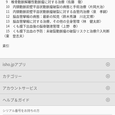
9 椎骨動脈解離性動脈瘤に対する治療〈佐藤 徹〉
10 内頸動脈前壁平皿状動脈瘤破裂の病態と手術治療〈片岡大治〉
11 内頸動脈前壁平皿状動脈瘤破裂に対する血管内治療〈泉 孝嗣〉
12 脳血管攣縮の病態：最新の知見〈鈴木秀謙 川北文博〉
13 脳血管攣縮に対する治療，その他の全身管理〈林 健太郎〉
14 くも膜下出血後の脳脊髄液管理〈上野 泰〉
15 くも膜下出血の予防：未破裂動脈瘤の破裂リスクと治療介入判断
〈東 登志夫〉
索引
isho.jpアプリ
カテゴリー
アカウントサービス
ヘルプ＆ガイド
シリアル番号をお持ちの方