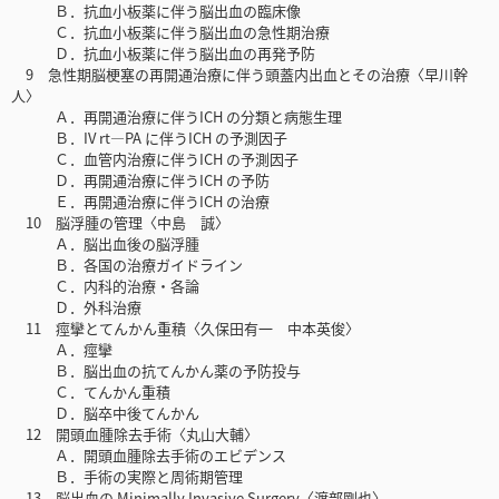
Ｂ．抗血小板薬に伴う脳出血の臨床像
Ｃ．抗血小板薬に伴う脳出血の急性期治療
Ｄ．抗血小板薬に伴う脳出血の再発予防
9 急性期脳梗塞の再開通治療に伴う頭蓋内出血とその治療〈早川幹
人〉
Ａ．再開通治療に伴うICH の分類と病態生理
Ｂ．IV rt―PA に伴うICH の予測因子
Ｃ．血管内治療に伴うICH の予測因子
Ｄ．再開通治療に伴うICH の予防
Ｅ．再開通治療に伴うICH の治療
10 脳浮腫の管理〈中島 誠〉
Ａ．脳出血後の脳浮腫
Ｂ．各国の治療ガイドライン
Ｃ．内科的治療・各論
Ｄ．外科治療
11 痙攣とてんかん重積〈久保田有一 中本英俊〉
Ａ．痙攣
Ｂ．脳出血の抗てんかん薬の予防投与
Ｃ．てんかん重積
Ｄ．脳卒中後てんかん
12 開頭血腫除去手術〈丸山大輔〉
Ａ．開頭血腫除去手術のエビデンス
Ｂ．手術の実際と周術期管理
13 脳出血の Minimally Invasive Surgery〈渡部剛也〉