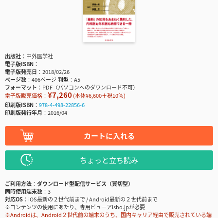
出版社
中外医学社
電子版ISBN
電子版発売日
2018/02/26
ページ数
406ページ
判型
A5
フォーマット
PDF（パソコンへのダウンロード不可）
¥7,260
電子版販売価格：
(本体¥6,600＋税10％)
印刷版ISBN
978-4-498-22856-6
印刷版発行年月
2016/04
カートに入れる
ちょっと立ち読み
ご利用方法
ダウンロード型配信サービス（買切型）
同時使用端末数
3
対応OS
iOS最新の２世代前まで / Android最新の２世代前まで
※コンテンツの使用にあたり、専用ビューアisho.jpが必要
※Androidは、Android２世代前の端末のうち、国内キャリア経由で販売されている端