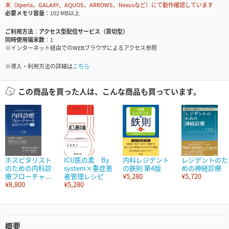
末（Xperia、GALAXY、AQUOS、ARROWS、Nexusなど）にて動作確認しています
必要メモリ容量
102 MB以上
ご利用方法
アクセス型配信サービス（買切型）
同時使用端末数
1
※インターネット経由でのWEBブラウザによるアクセス参照
※導入・利用方法の詳細は
こちら
この商品を買った人は、こんな商品も買っています。
ホスピタリスト
ICU医の素 By
内科レジデント
レジデントのた
のための内科診
system×重症患
の鉄則 第4版
めの神経診療
療フローチャ...
者管理レシピ
¥5,280
¥5,720
¥8,800
¥5,280
概要