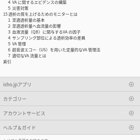
４ VA に関するエビデンスの構築
５ 災害対策
15 透析の質を上げるためのモニターとは
１ 至適透析量の基本
２ 至適透析量へ血流量の影響
３ 血液流量（QB）に関与するVA の因子
４ サンプリング部位による透析効率の差異
５ VA 管理
６ 超音波エコー（US）を用いた定量的なVA 管理法
７ 適切なVA 流量とは
索引
isho.jpアプリ
カテゴリー
アカウントサービス
ヘルプ＆ガイド