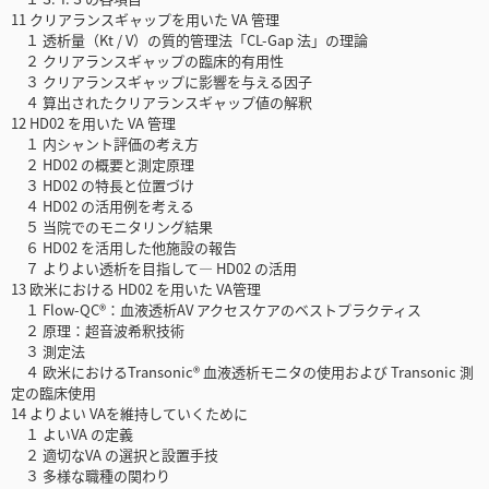
11 クリアランスギャップを用いた VA 管理
１ 透析量（Kt / V）の質的管理法「CL-Gap 法」の理論
２ クリアランスギャップの臨床的有用性
３ クリアランスギャップに影響を与える因子
４ 算出されたクリアランスギャップ値の解釈
12 HD02 を用いた VA 管理
１ 内シャント評価の考え方
２ HD02 の概要と測定原理
３ HD02 の特長と位置づけ
４ HD02 の活用例を考える
５ 当院でのモニタリング結果
６ HD02 を活用した他施設の報告
７ よりよい透析を目指して― HD02 の活用
13 欧米における HD02 を用いた VA管理
１ Flow-QC®：血液透析AV アクセスケアのベストプラクティス
２ 原理：超音波希釈技術
３ 測定法
４ 欧米におけるTransonic® 血液透析モニタの使用および Transonic 測
定の臨床使用
14 よりよい VAを維持していくために
１ よいVA の定義
２ 適切なVA の選択と設置手技
３ 多様な職種の関わり