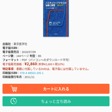
出版社
東京医学社
電子版ISBN
電子版発売日
2018/07/09
ページ数
144ページ
判型
B5
フォーマット
PDF（パソコンへのダウンロード不可）
¥2,860
電子版販売価格：
(本体¥2,600＋税10％)
特記事項
書籍に付属しているDVDは、電子版には付属していません。
印刷版ISBN
978-4-88563-205-1
印刷版発行年月
2011/11
カートに入れる
ちょっと立ち読み