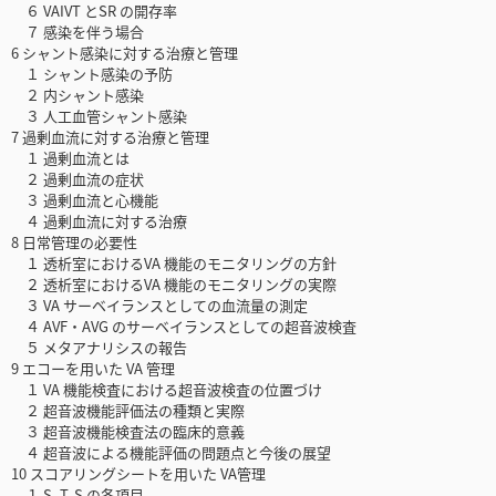
６ VAIVT とSR の開存率
７ 感染を伴う場合
6 シャント感染に対する治療と管理
１ シャント感染の予防
２ 内シャント感染
３ 人工血管シャント感染
7 過剰血流に対する治療と管理
１ 過剰血流とは
２ 過剰血流の症状
３ 過剰血流と心機能
４ 過剰血流に対する治療
8 日常管理の必要性
１ 透析室におけるVA 機能のモニタリングの方針
２ 透析室におけるVA 機能のモニタリングの実際
３ VA サーベイランスとしての血流量の測定
４ AVF・AVG のサーベイランスとしての超音波検査
５ メタアナリシスの報告
9 エコーを用いた VA 管理
１ VA 機能検査における超音波検査の位置づけ
２ 超音波機能評価法の種類と実際
３ 超音波機能検査法の臨床的意義
４ 超音波による機能評価の問題点と今後の展望
10 スコアリングシートを用いた VA管理
１ S. T. S の各項目