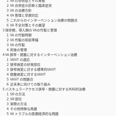
１ VA の合併症とその実態
２ VA 合併症の診断と臨床症状
３ VA の治療方針
４ VA 管理と早期対応
５ これからのインターベンション治療の問題点
６ VA 不全対策とその展望
3 保存期，導入期の VAの作製と管理
１ VA の作製時期
２ VA 作製の術前準備
３ VA の作製
４ 術後の管理
4 VA 狭窄・閉塞に対するインターベンション治療
１ VAIVT の適応
２ 狭窄病変の好発部位
３ 狭窄病変に対する標準的VAIVT
４ 閉塞病変に対するVAIVT
５ VAIVT の問題点
６ 近未来に向けての取り組み
5 バスキュラーアクセス狭窄・閉塞に対する外科的治療
１ SR の方法
２ SR 部位
３ 実際の方法
４ その他特殊な再建
５ VA トラブルの医療経済的な問題