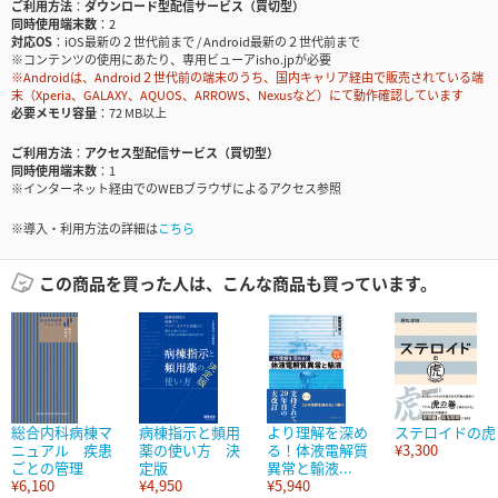
ご利用方法
ダウンロード型配信サービス（買切型）
同時使用端末数
2
対応OS
iOS最新の２世代前まで / Android最新の２世代前まで
※コンテンツの使用にあたり、専用ビューアisho.jpが必要
※Androidは、Android２世代前の端末のうち、国内キャリア経由で販売されている端
末（Xperia、GALAXY、AQUOS、ARROWS、Nexusなど）にて動作確認しています
必要メモリ容量
72 MB以上
ご利用方法
アクセス型配信サービス（買切型）
同時使用端末数
1
※インターネット経由でのWEBブラウザによるアクセス参照
※導入・利用方法の詳細は
こちら
この商品を買った人は、こんな商品も買っています。
総合内科病棟マ
病棟指示と頻用
より理解を深め
ステロイドの虎
ニュアル 疾患
薬の使い方 決
る！体液電解質
¥3,300
ごとの管理
定版
異常と輸液...
¥6,160
¥4,950
¥5,940