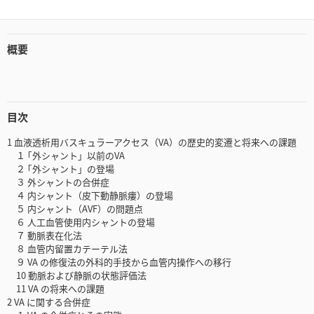
概要
目次
1 血液透析用バスキュラーアクセス（VA）の歴史的変遷と将来への課題
１ ｢外シャント」以前のVA
２ ｢外シャント」の登場
３ 外シャントの合併症
４ 内シャント（皮下動静脈瘻）の登場
５ 内シャント（AVF）の問題点
６ 人工血管使用内シャントの登場
７ 動脈表在化法
８ 血管内留置カテーテル法
９ VA の修復法の外科的手技から血管内操作への移行
10 動脈および静脈の状態評価法
11 VA の将来への課題
2 VA に関する合併症