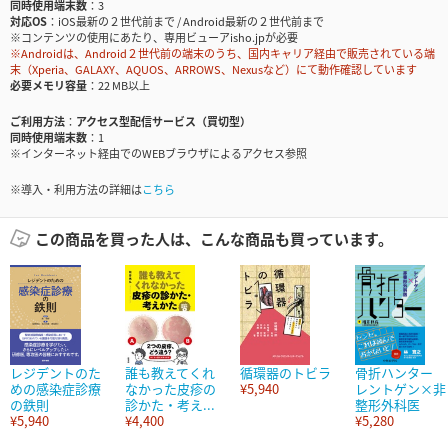
同時使用端末数
3
対応OS
iOS最新の２世代前まで / Android最新の２世代前まで
※コンテンツの使用にあたり、専用ビューアisho.jpが必要
※Androidは、Android２世代前の端末のうち、国内キャリア経由で販売されている端
末（Xperia、GALAXY、AQUOS、ARROWS、Nexusなど）にて動作確認しています
必要メモリ容量
22 MB以上
ご利用方法
アクセス型配信サービス（買切型）
同時使用端末数
1
※インターネット経由でのWEBブラウザによるアクセス参照
※導入・利用方法の詳細は
こちら
この商品を買った人は、こんな商品も買っています。
レジデントのた
誰も教えてくれ
循環器のトビラ
骨折ハンター
めの感染症診療
なかった皮疹の
¥5,940
レントゲン×非
の鉄則
診かた・考え...
整形外科医
¥5,940
¥4,400
¥5,280