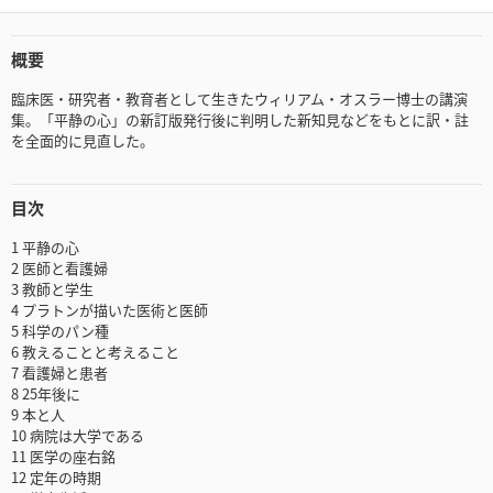
概要
臨床医・研究者・教育者として生きたウィリアム・オスラー博士の講演
集。「平静の心」の新訂版発行後に判明した新知見などをもとに訳・註
を全面的に見直した。
目次
1 平静の心
2 医師と看護婦
3 教師と学生
4 プラトンが描いた医術と医師
5 科学のパン種
6 教えることと考えること
7 看護婦と患者
8 25年後に
9 本と人
10 病院は大学である
11 医学の座右銘
12 定年の時期