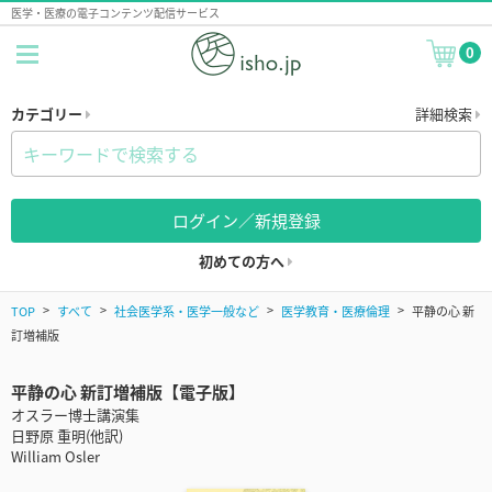
医学・医療の電子コンテンツ配信サービス
0
カテゴリー
詳細検索
ログイン／新規登録
初めての方へ
TOP
すべて
社会医学系・医学一般など
医学教育・医療倫理
平静の心 新
訂増補版
平静の心 新訂増補版【電子版】
オスラー博士講演集
日野原 重明(他訳)
William Osler