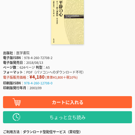
出版社
医学書院
電子版ISBN
978-4-260-72708-2
電子版発売日
2018/08/13
ページ数
624ページ
判型
A5
フォーマット
PDF（パソコンへのダウンロード不可）
¥4,180
電子版販売価格：
(本体¥3,800＋税10％)
印刷版ISBN
978-4-260-12708-0
印刷版発行年月
2003/09
カートに入れる
ちょっと立ち読み
ご利用方法
ダウンロード型配信サービス（買切型）