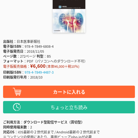
出版社
日本医事新報社
電子版ISBN
978-4-7849-6808-4
電子版発売日
2018/11/05
ページ数
272ページ
判型
B5
フォーマット
PDF（パソコンへのダウンロード不可）
¥6,600
電子版販売価格：
(本体¥6,000＋税10％)
印刷版ISBN
978-4-7849-4487-3
印刷版発行年月
2018/10
カートに入れる
ちょっと立ち読み
ご利用方法
ダウンロード型配信サービス（買切型）
同時使用端末数
2
対応OS
iOS最新の２世代前まで / Android最新の２世代前まで
※コンテンツの使用にあたり、専用ビューアisho.jpが必要