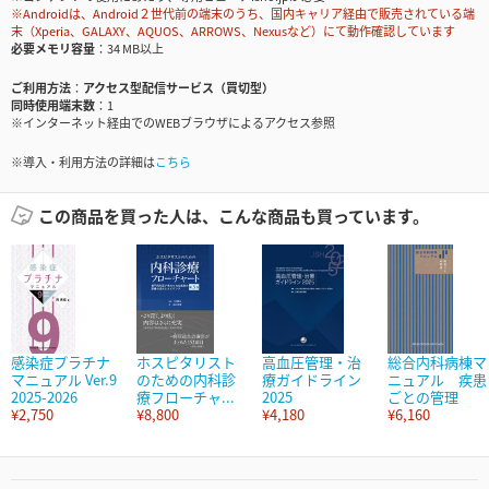
※Androidは、Android２世代前の端末のうち、国内キャリア経由で販売されている端
末（Xperia、GALAXY、AQUOS、ARROWS、Nexusなど）にて動作確認しています
必要メモリ容量
34 MB以上
ご利用方法
アクセス型配信サービス（買切型）
同時使用端末数
1
※インターネット経由でのWEBブラウザによるアクセス参照
※導入・利用方法の詳細は
こちら
この商品を買った人は、こんな商品も買っています。
感染症プラチナ
ホスピタリスト
高血圧管理・治
総合内科病棟マ
マニュアル Ver.9
のための内科診
療ガイドライン
ニュアル 疾患
2025-2026
療フローチャ...
2025
ごとの管理
¥2,750
¥8,800
¥4,180
¥6,160