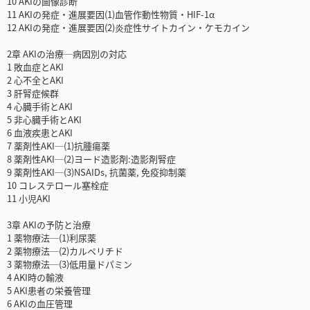
10 AKIの画像診断
11 AKIの発症・進展要因(1)血管作動性物質・HIF-1α
12 AKIの発症・進展要因(2)炎症性サイトカイン・ケモカイン
2章 AKIの治療─病因別の対応
1 敗血症とAKI
2 心不全とAKI
3 肝腎症候群
4 心臓手術とAKI
5 非心臓手術とAKI
6 血液疾患とAKI
7 薬剤性AKI─(1)抗腫瘍薬
8 薬剤性AKI─(2)ヨード造影剤:造影剤腎症
9 薬剤性AKI─(3)NSAIDs, 抗菌薬, 免疫抑制薬
10 コレステロール塞栓症
11 小児AKI
3章 AKIの予防と治療
1 薬物療法─(1)利尿薬
2 薬物療法─(2)カルペリチド
3 薬物療法─(3)低用量ドパミン
4 AKI時の輸液
5 AKI患者の栄養管理
6 AKIの血圧管理