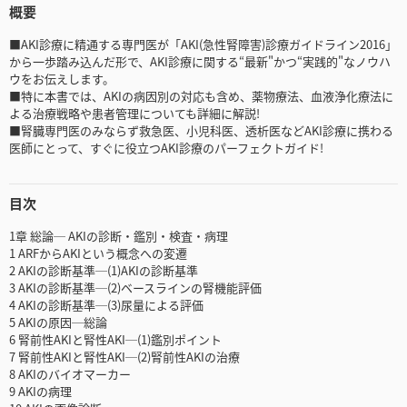
概要
■AKI診療に精通する専門医が「AKI(急性腎障害)診療ガイドライン2016」
から一歩踏み込んだ形で、AKI診療に関する“最新"かつ“実践的"なノウハ
ウをお伝えします。
■特に本書では、AKIの病因別の対応も含め、薬物療法、血液浄化療法に
よる治療戦略や患者管理についても詳細に解説!
■腎臓専門医のみならず救急医、小児科医、透析医などAKI診療に携わる
医師にとって、すぐに役立つAKI診療のパーフェクトガイド!
目次
1章 総論─ AKIの診断・鑑別・検査・病理
1 ARFからAKIという概念への変遷
2 AKIの診断基準─(1)AKIの診断基準
3 AKIの診断基準─(2)ベースラインの腎機能評価
4 AKIの診断基準─(3)尿量による評価
5 AKIの原因─総論
6 腎前性AKIと腎性AKI─(1)鑑別ポイント
7 腎前性AKIと腎性AKI─(2)腎前性AKIの治療
8 AKIのバイオマーカー
9 AKIの病理