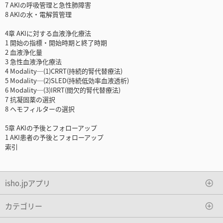
7 AKIの呼吸管理と急性肺障害
8 AKIの水・電解質管理
4章 AKIに対する血液浄化療法
1 開始の指標・開始時期と終了時期
2 血液浄化量
3 急性血液浄化療法
4 Modality─(1)CRRT(持続的腎代替療法)
5 Modality─(2)SLED(持続低効率血液透析)
6 Modality─(3)IRRT(間欠的腎代替療法)
7 抗凝固薬の選択
8 ヘモフィルターの選択
5章 AKIの予後とフォローアップ
1 AKI患者の予後とフォローアップ
索引
isho.jpアプリ
カテゴリー